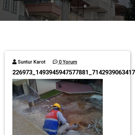
Suntur Karot
0 Yorum
226973_1493945947577881_7142939063417