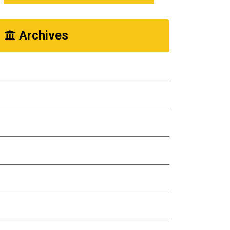
Archives
Ekim 2025
Kasım 2024
Ekim 2024
Kasım 2023
Ekim 2023
Nisan 2023