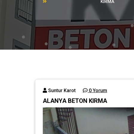
KIRMA
Suntur Karot
0 Yorum
ALANYA BETON KIRMA