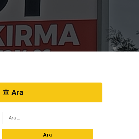
Ara
Arama: