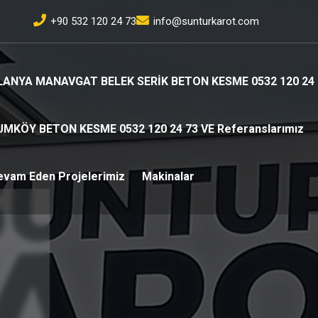
+90 532 120 24 73
info@sunturkarot.com
LANYA MANAVGAT BELEK SERİK BETON KESME 0532 120 24 
UMKÖY BETON KESME 0532 120 24 73 VE Referanslarımız
evam Eden Projelerimiz
Makinalar