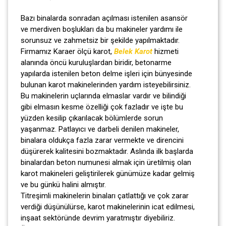
Bazı binalarda sonradan açılması istenilen asansör
ve merdiven boşlukları da bu makineler yardımı ile
sorunsuz ve zahmetsiz bir şekilde yapılmaktadır.
Firmamız Karaer ölçü karot,
Belek Karot
hizmeti
alanında öncü kuruluşlardan biridir, betonarme
yapılarda istenilen beton delme işleri için bünyesinde
bulunan karot makinelerinden yardım isteyebilirsiniz.
Bu makinelerin uçlarında elmaslar vardır ve bilindiği
gibi elmasın kesme özelliği çok fazladır ve işte bu
yüzden kesilip çıkarılacak bölümlerde sorun
yaşanmaz. Patlayıcı ve darbeli denilen makineler,
binalara oldukça fazla zarar vermekte ve direncini
düşürerek kalitesini bozmaktadır. Aslında ilk başlarda
binalardan beton numunesi almak için üretilmiş olan
karot makineleri geliştirilerek günümüze kadar gelmiş
ve bu günkü halini almıştır.
Titreşimli makinelerin binaları çatlattığı ve çok zarar
verdiği düşünülürse, karot makinelerinin icat edilmesi,
inşaat sektöründe devrim yaratmıştır diyebiliriz.