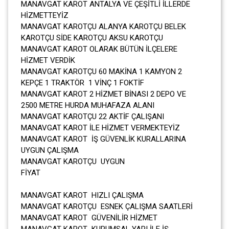
MANAVGAT KAROT ANTALYA VE ÇEŞİTLİ İLLERDE
HİZMETTEYİZ
MANAVGAT KAROTÇU ALANYA KAROTÇU BELEK
KAROTÇU SİDE KAROTÇU AKSU KAROTÇU
MANAVGAT KAROT OLARAK BÜTÜN İLÇELERE
HİZMET VERDİK
MANAVGAT KAROTÇU 60 MAKİNA 1 KAMYON 2
KEPÇE 1 TRAKTÖR 1 VİNÇ 1 FOKTİF
MANAVGAT KAROT 2 HİZMET BİNASI 2 DEPO VE
2500 METRE HURDA MUHAFAZA ALANI
MANAVGAT KAROTÇU 22 AKTİF ÇALIŞANI
MANAVGAT KAROT İLE HİZMET VERMEKTEYİZ
MANAVGAT KAROT İŞ GÜVENLİK KURALLARINA
UYGUN ÇALIŞMA
MANAVGAT KAROTÇU UYGUN
FİYAT
MANAVGAT KAROT HIZLI ÇALIŞMA
MANAVGAT KAROTÇU ESNEK ÇALIŞMA SAATLERİ
MANAVGAT KAROT GÜVENİLİR HİZMET
MANAVGAT KAROT KURUMSAL YAPI İLE İŞ