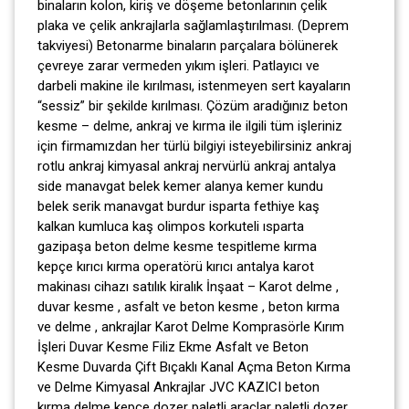
binaların kolon, kiriş ve döşeme betonlarının çelik
plaka ve çelik ankrajlarla sağlamlaştırılması. (Deprem
takviyesi) Betonarme binaların parçalara bölünerek
çevreye zarar vermeden yıkım işleri. Patlayıcı ve
darbeli makine ile kırılması, istenmeyen sert kayaların
“sessiz” bir şekilde kırılması. Çözüm aradığınız beton
kesme – delme, ankraj ve kırma ile ilgili tüm işleriniz
için firmamızdan her türlü bilgiyi isteyebilirsiniz ankraj
rotlu ankraj kimyasal ankraj nervürlü ankraj antalya
side manavgat belek kemer alanya kemer kundu
belek serik manavgat burdur isparta fethiye kaş
kalkan kumluca kaş olimpos korkuteli ısparta
gazipaşa beton delme kesme tespitleme kırma
kepçe kırıcı kırma operatörü kırıcı antalya karot
makinası cihazı satılık kiralık İnşaat – Karot delme ,
duvar kesme , asfalt ve beton kesme , beton kırma
ve delme , ankrajlar Karot Delme Komprasörle Kırım
İşleri Duvar Kesme Filiz Ekme Asfalt ve Beton
Kesme Duvarda Çift Bıçaklı Kanal Açma Beton Kırma
ve Delme Kimyasal Ankrajlar JVC KAZICI beton
kırma delme kepçe dozer paletli araçlar paletli dozer