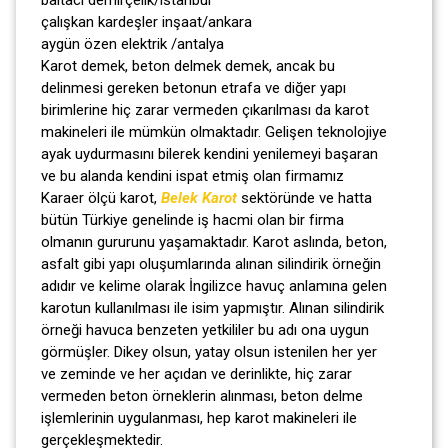
çalışkan kardeşler inşaat/ankara
aygün özen elektrik /antalya
Karot demek, beton delmek demek, ancak bu
delinmesi gereken betonun etrafa ve diğer yapı
birimlerine hiç zarar vermeden çıkarılması da karot
makineleri ile mümkün olmaktadır. Gelişen teknolojiye
ayak uydurmasını bilerek kendini yenilemeyi başaran
ve bu alanda kendini ispat etmiş olan firmamız
Karaer ölçü karot,
Belek Karot
sektöründe ve hatta
bütün Türkiye genelinde iş hacmi olan bir firma
olmanın gururunu yaşamaktadır. Karot aslında, beton,
asfalt gibi yapı oluşumlarında alınan silindirik örneğin
adıdır ve kelime olarak İngilizce havuç anlamına gelen
karotun kullanılması ile isim yapmıştır. Alınan silindirik
örneği havuca benzeten yetkililer bu adı ona uygun
görmüşler. Dikey olsun, yatay olsun istenilen her yer
ve zeminde ve her açıdan ve derinlikte, hiç zarar
vermeden beton örneklerin alınması, beton delme
işlemlerinin uygulanması, hep karot makineleri ile
gerçekleşmektedir.