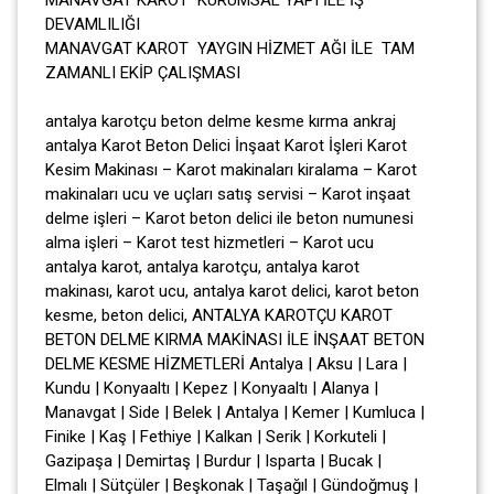
DEVAMLILIĞI
MANAVGAT KAROT YAYGIN HİZMET AĞI İLE TAM
ZAMANLI EKİP ÇALIŞMASI
antalya karotçu beton delme kesme kırma ankraj
antalya Karot Beton Delici İnşaat Karot İşleri Karot
Kesim Makinası – Karot makinaları kiralama – Karot
makinaları ucu ve uçları satış servisi – Karot inşaat
delme işleri – Karot beton delici ile beton numunesi
alma işleri – Karot test hizmetleri – Karot ucu
antalya karot, antalya karotçu, antalya karot
makinası, karot ucu, antalya karot delici, karot beton
kesme, beton delici, ANTALYA KAROTÇU KAROT
BETON DELME KIRMA MAKİNASI İLE İNŞAAT BETON
DELME KESME HİZMETLERİ Antalya | Aksu | Lara |
Kundu | Konyaaltı | Kepez | Konyaaltı | Alanya |
Manavgat | Side | Belek | Antalya | Kemer | Kumluca |
Finike | Kaş | Fethiye | Kalkan | Serik | Korkuteli |
Gazipaşa | Demirtaş | Burdur | Isparta | Bucak |
Elmalı | Sütçüler | Beşkonak | Taşağıl | Gündoğmuş |