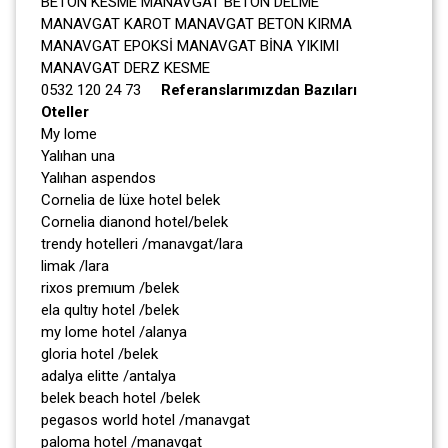
BETON KESME MANAVGAT BETON DELME
MANAVGAT KAROT MANAVGAT BETON KIRMA
MANAVGAT EPOKSİ MANAVGAT BİNA YIKIMI
MANAVGAT DERZ KESME
0532 120 24 73
Referanslarımızdan Bazıları
Oteller
My lome
Yalıhan una
Yalıhan aspendos
Cornelia de lüxe hotel belek
Cornelia dianond hotel/belek
trendy hotelleri /manavgat/lara
limak /lara
rixos premıum /belek
ela qultıy hotel /belek
my lome hotel /alanya
gloria hotel /belek
adalya elitte /antalya
belek beach hotel /belek
pegasos world hotel /manavgat
paloma hotel /manavgat