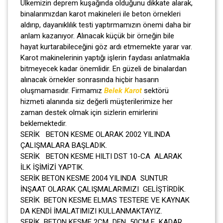
Ülkemizin deprem kuşağında olduğunu dikkate alarak,
binalarımızdan karot makineleri ile beton örnekleri
aldırıp, dayanıklılık testi yaptırmamızın önemi daha bir
anlam kazanıyor. Alınacak küçük bir örneğin bile
hayat kurtarabileceğini göz ardı etmemekte yarar var.
Karot makinelerinin yaptığı işlerin faydası anlatmakla
bitmeyecek kadar önemlidir. En güzeli de binalardan
alınacak örnekler sonrasında hiçbir hasarın
oluşmamasıdır. Firmamız
Belek Karot
sektörü
hizmeti alanında siz değerli müşterilerimize her
zaman destek olmak için sizlerin emirlerini
beklemektedir.
SERİK BETON KESME OLARAK 2002 YILINDA
ÇALIŞMALARA BAŞLADIK.
SERİK BETON KESME HILTI DST 10-CA ALARAK
İLK İŞİMİZİ YAPTIK.
SERİK BETON KESME 2004 YILINDA SUNTUR
İNŞAAT OLARAK ÇALIŞMALARIMIZI GELİŞTİRDİK.
SERİK BETON KESME ELMAS TESTERE VE KAYNAK
DA KENDİ İMALATIMIZI KULLANMAKTAYIZ.
SERİK BETON KESME 2CM DEN 50CM E KADAR