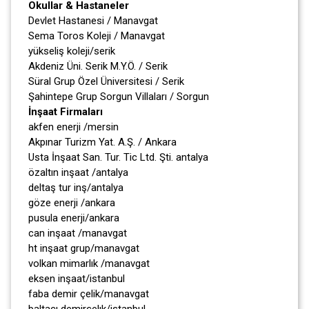
Okullar & Hastaneler
Devlet Hastanesi / Manavgat
Sema Toros Koleji / Manavgat
yükseliş koleji/serik
Akdeniz Üni. Serik M.Y.Ö. / Serik
Süral Grup Özel Üniversitesi / Serik
Şahintepe Grup Sorgun Villaları / Sorgun
İnşaat Firmaları
akfen enerji /mersin
Akpınar Turizm Yat. A.Ş. / Ankara
Usta İnşaat San. Tur. Tic Ltd. Şti. antalya
özaltın inşaat /antalya
deltaş tur inş/antalya
göze enerji /ankara
pusula enerji/ankara
can inşaat /manavgat
ht inşaat grup/manavgat
volkan mimarlık /manavgat
eksen inşaat/istanbul
faba demir çelik/manavgat
baltacı demirçelık/istanbul