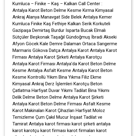
Kumluca – Finike – Kaş – Kalkan Call Center :
Antalya Karot Beton Delme Kesme Kırma Kimyasal
Ankraj Alanya Manavgat Side Belek Antalya Kemer
Kumluca Finike Kaş Fethiye Kalkan Serik Korkuteli
Gazipaşa Demirtaş Burdur Isparta Bucak Elmalı
Sütçüler Beşkonak Taşağıl Gündoğmuş İbradi Akseki
Afyon Göcek Kale Demre Dalaman Ortaca Sarıgerme
Marmaris Gökova Datça Antalya Karot Antalya Karot
Firması Antalya Karot Şirketi Antalya Karotçu
Antalya Karot Firması Antalya’da Karot Beton Delme
Kesme Antalya Asfalt Kesme Antalya Karot Beton
Kesme Kontrollü Yıkım Bina Yıkma Filiz Ekme
Kimyasal Ankraj Derz İşlemleri Karotçu Beton
Çatlatma Harfiyat Duvar Yıkımı Tadilat Bina Yıkımı
Delik Delme Beton Delme Antalya Karot Şirketi
Antalya Karot Beton Delme Firması Asfalt Kesme
Karot Makinaları Karot Çihazları Harfiyat Moloz
Temizleme Çum Çakıl Mucur İnşaat Tadilat ve
Tamirat Antalya karot firması karot şirketi antalya
karot karotçu karot firması karot firmaları karot