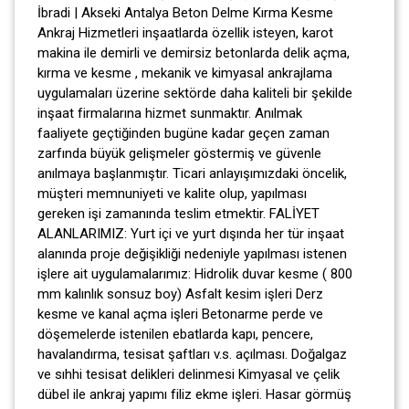
İbradi | Akseki Antalya Beton Delme Kırma Kesme
Ankraj Hizmetleri inşaatlarda özellik isteyen, karot
makina ile demirli ve demirsiz betonlarda delik açma,
kırma ve kesme , mekanik ve kimyasal ankrajlama
uygulamaları üzerine sektörde daha kaliteli bir şekilde
inşaat firmalarına hizmet sunmaktır. Anılmak
faaliyete geçtiğinden bugüne kadar geçen zaman
zarfında büyük gelişmeler göstermiş ve güvenle
anılmaya başlanmıştır. Ticari anlayışımızdaki öncelik,
müşteri memnuniyeti ve kalite olup, yapılması
gereken işi zamanında teslim etmektir. FALİYET
ALANLARIMIZ: Yurt içi ve yurt dışında her tür inşaat
alanında proje değişikliği nedeniyle yapılması istenen
işlere ait uygulamalarımız: Hidrolik duvar kesme ( 800
mm kalınlık sonsuz boy) Asfalt kesim işleri Derz
kesme ve kanal açma işleri Betonarme perde ve
döşemelerde istenilen ebatlarda kapı, pencere,
havalandırma, tesisat şaftları v.s. açılması. Doğalgaz
ve sıhhi tesisat delikleri delinmesi Kimyasal ve çelik
dübel ile ankraj yapımı filiz ekme işleri. Hasar görmüş