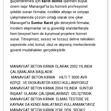
güçlendirilmesi için
karot delme
işlemleri büyük
önem taşır. Manavgat’ta bu hizmeti profesyonel
şekilde sunan firmalar, özellikle altyapı ve üstyapı
çalışmalarında çözüm ortağı olarak öne çıkar.
Manavgat’ta
Suntur Karot
gibi deneyimli firmalar,
modern ekipmanlar ve iş güvenliği standartlarıyla
hem bireysel hem de kurumsal projelere hizmet
sunar. Titreşimsiz, sessiz ve tozsuz delme teknikleri
sayesinde otel, konut, okul ve alışveriş merkezlerinde
güvenli müdahaleler gerçekleştirilir.
MANAVGAT BETON KIRMA OLARAK 2002 YILINDA
ÇALIŞMALARA BAŞLADIK.
MANAVGAT BETON KIRMA HILTI T 3000 AVR
KEPÇE VE EKSKAVATÖR KIRICI KULLANIYORUZ
MANAVGAT BETON KIRMA 2004 YILINDA SUNTUR
İNŞAAT OLARAK ÇALIŞMALARIMIZI GELİŞTİRDİK.
MANAVGAT BETON KIRMA ELMAS TESTERE VE
KAYNAK DA KENDİ İMALATIMIZI KULLANMAKTAYIZ.
MANAVGAT BETON KIRMA 2CM DEN 50CM E