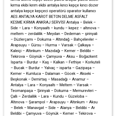
kırma ekibi kırım ekibi antalya kırıcı kepçe kırıcı dozer
antalya kepçe kepçeci operatörü oparator kullanıcı
AES ANTALYA KAROT BETON DELME ASFALT
KESME KIRMA ANKRAJ SERVİSİ Antalya – Belek –
Side – Lara – Konyaaltı – kundu – kepez – altınova –
meltem – zerdalilik – Meydan – Dedeman – şirinyali
– Düzlerçamı – Dokuma – Altındağ – Bahçelievler –
Arapsuyu – Gürsu – Hurma – Varsak – Çalkaya –
Kaleiçi – Altınkum – Mazıdağı – Kemer – Beldibi –
Tekirova – Göynük – Çamyuva – Aksu – Boğazkent
Isparta – Burdur – Kaş – Kalkan – Fethiye – Korkuteli
– Bucak – Burdur – Yalvaç – isparta – Gazipaşa –
Kemer – Kumluca – Dalaman – Göcek – Akseki –
Beşkonak – Demirtaş – Masadağı – Anamur –
Antalya – Lara – Konyaaltı – Meltem – Varsak –
Teomanpaşa – Şirinyalı – Dokuma – Memurevleri –
Çallı – Zerdalilik – Lara – Kundu – Güzeloba –
Altınova – Şarampol – Arapsuyu – Altınkum – Aksu
– Belek – Manavgat – Side – Alanya – Beldibi – Ar
Beldibi – Çamyuva – Göynük – Kemer – Tekirova –