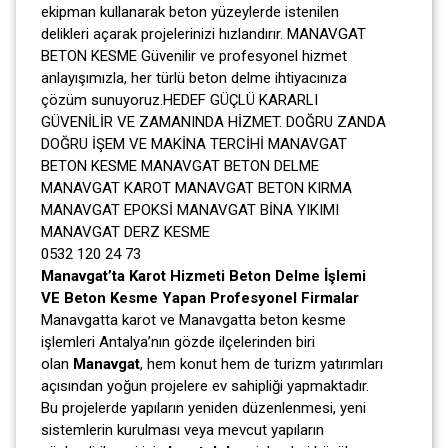
ekipman kullanarak beton yüzeylerde istenilen
delikleri açarak projelerinizi hızlandırır. MANAVGAT
BETON KESME Güvenilir ve profesyonel hizmet
anlayışımızla, her türlü beton delme ihtiyacınıza
çözüm sunuyoruz.HEDEF GÜÇLÜ KARARLI
GÜVENİLİR VE ZAMANINDA HİZMET. DOĞRU ZANDA
DOĞRU İŞEM VE MAKİNA TERCİHİ MANAVGAT
BETON KESME MANAVGAT BETON DELME
MANAVGAT KAROT MANAVGAT BETON KIRMA
MANAVGAT EPOKSİ MANAVGAT BİNA YIKIMI
MANAVGAT DERZ KESME
0532 120 24 73
Manavgat’ta Karot Hizmeti Beton Delme İşlemi
VE Beton Kesme Yapan Profesyonel Firmalar
Manavgatta karot ve Manavgatta beton kesme
işlemleri Antalya’nın gözde ilçelerinden biri
olan
Manavgat
, hem konut hem de turizm yatırımları
açısından yoğun projelere ev sahipliği yapmaktadır.
Bu projelerde yapıların yeniden düzenlenmesi, yeni
sistemlerin kurulması veya mevcut yapıların