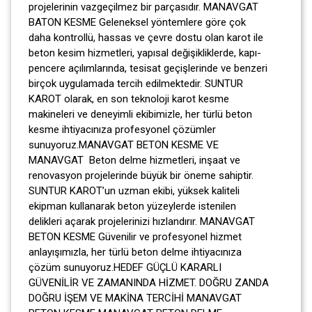
projelerinin vazgeçilmez bir parçasıdır. MANAVGAT
BATON KESME Geleneksel yöntemlere göre çok
daha kontrollü, hassas ve çevre dostu olan karot ile
beton kesim hizmetleri, yapısal değişikliklerde, kapı-
pencere açılımlarında, tesisat geçişlerinde ve benzeri
birçok uygulamada tercih edilmektedir. SUNTUR
KAROT olarak, en son teknoloji karot kesme
makineleri ve deneyimli ekibimizle, her türlü beton
kesme ihtiyacınıza profesyonel çözümler
sunuyoruz.MANAVGAT BETON KESME VE
MANAVGAT Beton delme hizmetleri, inşaat ve
renovasyon projelerinde büyük bir öneme sahiptir.
SUNTUR KAROT’un uzman ekibi, yüksek kaliteli
ekipman kullanarak beton yüzeylerde istenilen
delikleri açarak projelerinizi hızlandırır. MANAVGAT
BETON KESME Güvenilir ve profesyonel hizmet
anlayışımızla, her türlü beton delme ihtiyacınıza
çözüm sunuyoruz.HEDEF GÜÇLÜ KARARLI
GÜVENİLİR VE ZAMANINDA HİZMET. DOĞRU ZANDA
DOĞRU İŞEM VE MAKİNA TERCİHİ MANAVGAT