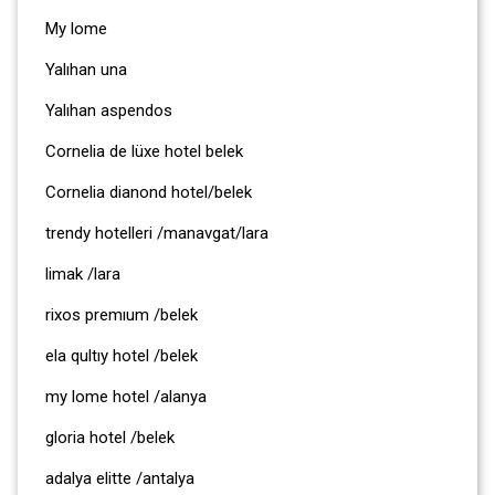
My lome
Yalıhan una
Yalıhan aspendos
Cornelia de lüxe hotel belek
Cornelia dianond hotel/belek
trendy hotelleri /manavgat/lara
limak /lara
rixos premıum /belek
ela qultıy hotel /belek
my lome hotel /alanya
gloria hotel /belek
adalya elitte /antalya