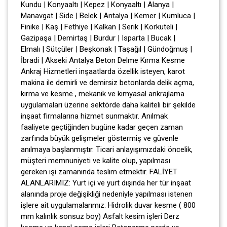
Kundu | Konyaaltı | Kepez | Konyaaltı | Alanya |
Manavgat | Side | Belek | Antalya | Kemer | Kumluca |
Finike | Kaş | Fethiye | Kalkan | Serik | Korkuteli |
Gazipaşa | Demirtaş | Burdur | Isparta | Bucak |
Elmalı | Sütçüler | Beşkonak | Taşağıl | Gündoğmuş |
İbradi | Akseki Antalya Beton Delme Kırma Kesme
Ankraj Hizmetleri inşaatlarda özellik isteyen, karot
makina ile demirli ve demirsiz betonlarda delik açma,
kırma ve kesme , mekanik ve kimyasal ankrajlama
uygulamaları üzerine sektörde daha kaliteli bir şekilde
inşaat firmalarına hizmet sunmaktır. Anılmak
faaliyete geçtiğinden bugüne kadar geçen zaman
zarfında büyük gelişmeler göstermiş ve güvenle
anılmaya başlanmıştır. Ticari anlayışımızdaki öncelik,
müşteri memnuniyeti ve kalite olup, yapılması
gereken işi zamanında teslim etmektir. FALİYET
ALANLARIMIZ: Yurt içi ve yurt dışında her tür inşaat
alanında proje değişikliği nedeniyle yapılması istenen
işlere ait uygulamalarımız: Hidrolik duvar kesme ( 800
mm kalınlık sonsuz boy) Asfalt kesim işleri Derz