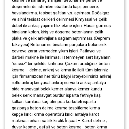
kesme ve kanal açma işleri Betonarme perde ve
döşemelerde istenilen ebatlarda kapı, pencere,
havalandırma, tesisat şaftları v.s. açılması. Doğalgaz
ve sıhhi tesisat delikleri delinmesi Kimyasal ve çelik
dübel ile ankraj yapımı filiz ekme işleri. Hasar görmüş
binaların kolon, kiriş ve döşeme betonlarının çelik
plaka ve çelik ankrajlarla sağlamlaştırılması. (Deprem
takviyesi) Betonarme binaların parçalara bölünerek
çevreye zarar vermeden yıkım işleri. Patlayıcı ve
darbeli makine ile kırılması, istenmeyen sert kayaların
“sessiz” bir şekilde kırılması. Çözüm aradığınız beton
kesme – delme, ankraj ve kırma ile ilgili tüm işleriniz
için firmamızdan her türlü bilgiyi isteyebilirsiniz ankraj
rotlu ankraj kimyasal ankraj nervürlü ankraj antalya
side manavgat belek kemer alanya kemer kundu
belek serik manavgat burdur isparta fethiye kaş
kalkan kumluca kaş olimpos korkuteli ısparta
gazipaşa beton delme kesme tespitleme kırma
kepçe kırıcı kırma operatörü kırıcı antalya karot
makinası cihazı satılık kiralık İnşaat – Karot delme ,
duvar kesme , asfalt ve beton kesme , beton kırma