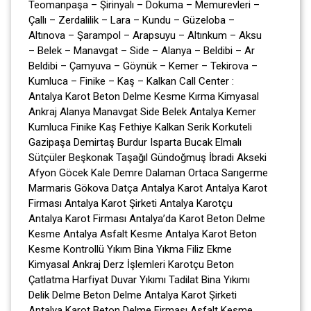
Teomanpaşa – Şirinyalı – Dokuma – Memurevleri –
Çallı – Zerdalilik – Lara – Kundu – Güzeloba –
Altınova – Şarampol – Arapsuyu – Altınkum – Aksu
– Belek – Manavgat – Side – Alanya – Beldibi – Ar
Beldibi – Çamyuva – Göynük – Kemer – Tekirova –
Kumluca – Finike – Kaş – Kalkan Call Center :
Antalya Karot Beton Delme Kesme Kırma Kimyasal
Ankraj Alanya Manavgat Side Belek Antalya Kemer
Kumluca Finike Kaş Fethiye Kalkan Serik Korkuteli
Gazipaşa Demirtaş Burdur Isparta Bucak Elmalı
Sütçüler Beşkonak Taşağıl Gündoğmuş İbradi Akseki
Afyon Göcek Kale Demre Dalaman Ortaca Sarıgerme
Marmaris Gökova Datça Antalya Karot Antalya Karot
Firması Antalya Karot Şirketi Antalya Karotçu
Antalya Karot Firması Antalya’da Karot Beton Delme
Kesme Antalya Asfalt Kesme Antalya Karot Beton
Kesme Kontrollü Yıkım Bina Yıkma Filiz Ekme
Kimyasal Ankraj Derz İşlemleri Karotçu Beton
Çatlatma Harfiyat Duvar Yıkımı Tadilat Bina Yıkımı
Delik Delme Beton Delme Antalya Karot Şirketi
Antalya Karot Beton Delme Firması Asfalt Kesme