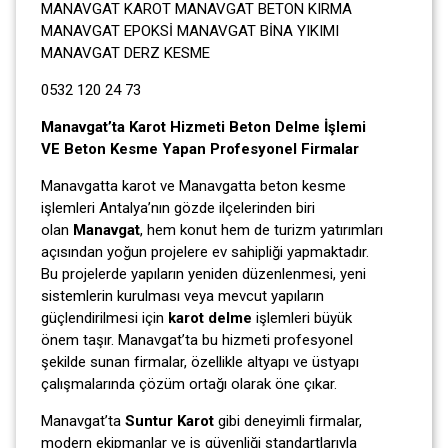
MANAVGAT KAROT MANAVGAT BETON KIRMA
MANAVGAT EPOKSİ MANAVGAT BİNA YIKIMI
MANAVGAT DERZ KESME
0532 120 24 73
Manavgat’ta Karot Hizmeti Beton Delme İşlemi
VE Beton Kesme Yapan Profesyonel Firmalar
Manavgatta karot ve Manavgatta beton kesme
işlemleri Antalya’nın gözde ilçelerinden biri
olan
Manavgat
, hem konut hem de turizm yatırımları
açısından yoğun projelere ev sahipliği yapmaktadır.
Bu projelerde yapıların yeniden düzenlenmesi, yeni
sistemlerin kurulması veya mevcut yapıların
güçlendirilmesi için
karot delme
işlemleri büyük
önem taşır. Manavgat’ta bu hizmeti profesyonel
şekilde sunan firmalar, özellikle altyapı ve üstyapı
çalışmalarında çözüm ortağı olarak öne çıkar.
Manavgat’ta
Suntur Karot
gibi deneyimli firmalar,
modern ekipmanlar ve iş güvenliği standartlarıyla