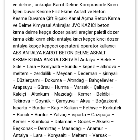
ve delme , ankrajlar Karot Delme Komprasörle Kırım
İşleri Duvar Kesme Filiz Ekme Asfalt ve Beton
Kesme Duvarda Çift Bıçaklı Kanal Açma Beton Kırma
ve Delme Kimyasal Ankrajlar JVC KAZICI beton
kırma delme kepçe dozer paletli araçlar paletli dozer
kırma ekibi kırım ekibi antalya kırıcı kepçe kırıcı dozer
antalya kepçe kepçeci operatörü oparator kullanıcı
AES ANTALYA KAROT BETON DELME ASFALT
KESME KIRMA ANKRAJ SERVİSİ Antalya – Belek –
Side – Lara – Konyaaltı – kundu – kepez – altınova –
meltem – zerdalilik – Meydan – Dedeman – şirinyali
– Düzlerçamı – Dokuma – Altındağ – Bahçelievler –
Arapsuyu – Gürsu – Hurma – Varsak – Çalkaya –
Kaleiçi – Altınkum – Mazıdağı – Kemer – Beldibi –
Tekirova – Göynük – Çamyuva – Aksu – Boğazkent
Isparta – Burdur – Kaş – Kalkan – Fethiye – Korkuteli
– Bucak – Burdur – Yalvaç – isparta – Gazipaşa –
Kemer – Kumluca – Dalaman – Göcek – Akseki –
Beşkonak – Demirtaş – Masadağı – Anamur –
Antalya – Lara – Konyaaltı – Meltem – Varsak –