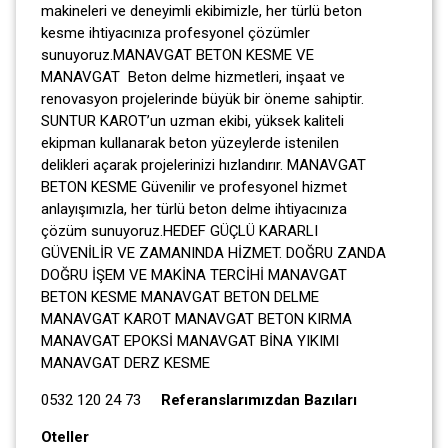
makineleri ve deneyimli ekibimizle, her türlü beton
kesme ihtiyacınıza profesyonel çözümler
sunuyoruz.MANAVGAT BETON KESME VE
MANAVGAT Beton delme hizmetleri, inşaat ve
renovasyon projelerinde büyük bir öneme sahiptir.
SUNTUR KAROT’un uzman ekibi, yüksek kaliteli
ekipman kullanarak beton yüzeylerde istenilen
delikleri açarak projelerinizi hızlandırır. MANAVGAT
BETON KESME Güvenilir ve profesyonel hizmet
anlayışımızla, her türlü beton delme ihtiyacınıza
çözüm sunuyoruz.HEDEF GÜÇLÜ KARARLI
GÜVENİLİR VE ZAMANINDA HİZMET. DOĞRU ZANDA
DOĞRU İŞEM VE MAKİNA TERCİHİ MANAVGAT
BETON KESME MANAVGAT BETON DELME
MANAVGAT KAROT MANAVGAT BETON KIRMA
MANAVGAT EPOKSİ MANAVGAT BİNA YIKIMI
MANAVGAT DERZ KESME
0532 120 24 73
Referanslarımızdan Bazıları
Oteller