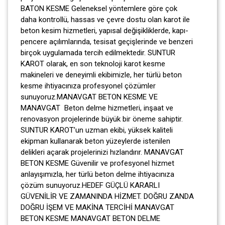
BATON KESME Geleneksel yöntemlere göre çok
daha kontrollü, hassas ve çevre dostu olan karot ile
beton kesim hizmetleri, yapısal değişikliklerde, kapı-
pencere açılımlarında, tesisat geçişlerinde ve benzeri
birçok uygulamada tercih edilmektedir. SUNTUR
KAROT olarak, en son teknoloji karot kesme
makineleri ve deneyimli ekibimizle, her türlü beton
kesme ihtiyacınıza profesyonel çözümler
sunuyoruz.MANAVGAT BETON KESME VE
MANAVGAT Beton delme hizmetleri, inşaat ve
renovasyon projelerinde büyük bir öneme sahiptir.
SUNTUR KAROT’un uzman ekibi, yüksek kaliteli
ekipman kullanarak beton yüzeylerde istenilen
delikleri açarak projelerinizi hızlandırır. MANAVGAT
BETON KESME Güvenilir ve profesyonel hizmet
anlayışımızla, her türlü beton delme ihtiyacınıza
çözüm sunuyoruz.HEDEF GÜÇLÜ KARARLI
GÜVENİLİR VE ZAMANINDA HİZMET. DOĞRU ZANDA
DOĞRU İŞEM VE MAKİNA TERCİHİ MANAVGAT
BETON KESME MANAVGAT BETON DELME