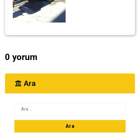
0 yorum
Ara
Arama: