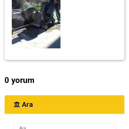
0 yorum
Ara
Arama: