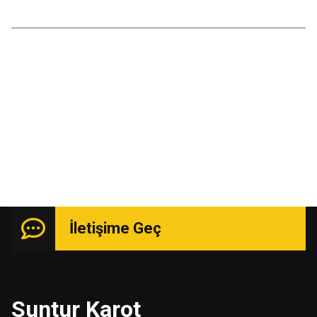
Temmuz 2016
Kasım 2015
Uzmanlık isteyen işlerde güçlü kadro ile hizmetinizde.
İletişime Geç
Suntur Karot