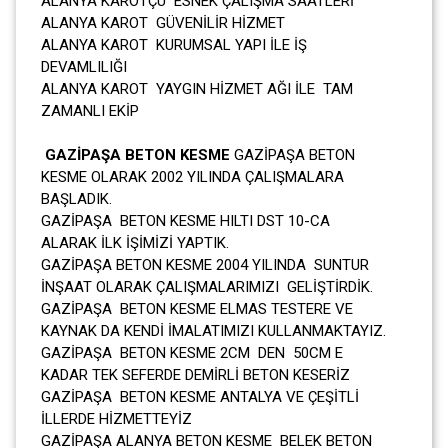
ALANYA KAROTÇU ESNEK ÇALIŞMA SAATLERİ
ALANYA KAROT GÜVENİLİR HİZMET
ALANYA KAROT KURUMSAL YAPI İLE İŞ
DEVAMLILIĞI
ALANYA KAROT YAYGIN HİZMET AĞI İLE TAM
ZAMANLI EKİP
GAZİPAŞA BETON KESME
GAZİPAŞA BETON
KESME OLARAK 2002 YILINDA ÇALIŞMALARA
BAŞLADIK.
GAZİPAŞA BETON KESME HILTI DST 10-CA
ALARAK İLK İŞİMİZİ YAPTIK.
GAZİPAŞA BETON KESME 2004 YILINDA SUNTUR
İNŞAAT OLARAK ÇALIŞMALARIMIZI GELİŞTİRDİK.
GAZİPAŞA BETON KESME ELMAS TESTERE VE
KAYNAK DA KENDİ İMALATIMIZI KULLANMAKTAYIZ.
GAZİPAŞA BETON KESME 2CM DEN 50CM E
KADAR TEK SEFERDE DEMİRLİ BETON KESERİZ
GAZİPAŞA BETON KESME ANTALYA VE ÇEŞİTLİ
İLLERDE HİZMETTEYİZ
GAZİPAŞA ALANYA BETON KESME BELEK BETON