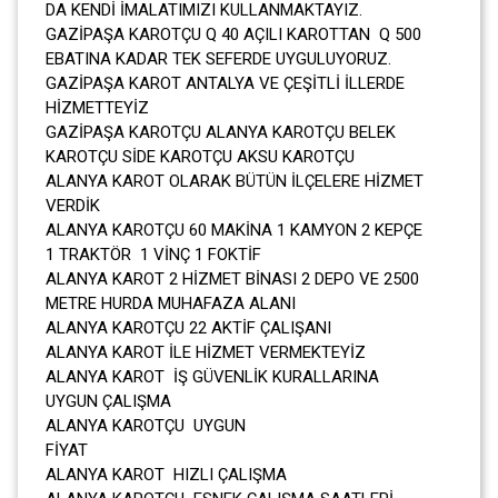
DA KENDİ İMALATIMIZI KULLANMAKTAYIZ.
GAZİPAŞA KAROTÇU Q 40 AÇILI KAROTTAN Q 500
EBATINA KADAR TEK SEFERDE UYGULUYORUZ.
GAZİPAŞA KAROT ANTALYA VE ÇEŞİTLİ İLLERDE
HİZMETTEYİZ
GAZİPAŞA KAROTÇU ALANYA KAROTÇU BELEK
KAROTÇU SİDE KAROTÇU AKSU KAROTÇU
ALANYA KAROT OLARAK BÜTÜN İLÇELERE HİZMET
VERDİK
ALANYA KAROTÇU 60 MAKİNA 1 KAMYON 2 KEPÇE
1 TRAKTÖR 1 VİNÇ 1 FOKTİF
ALANYA KAROT 2 HİZMET BİNASI 2 DEPO VE 2500
METRE HURDA MUHAFAZA ALANI
ALANYA KAROTÇU 22 AKTİF ÇALIŞANI
ALANYA KAROT İLE HİZMET VERMEKTEYİZ
ALANYA KAROT İŞ GÜVENLİK KURALLARINA
UYGUN ÇALIŞMA
ALANYA KAROTÇU UYGUN
FİY
ALANYA KAROT HIZLI ÇALIŞMA