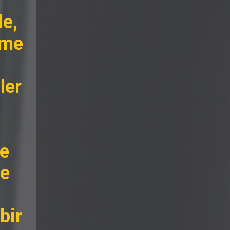
le,
sme
ler
e
ve
bir