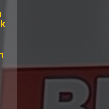
n
ek
n