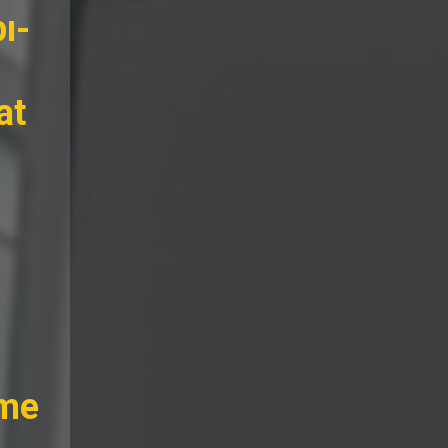
ı-
at
sme