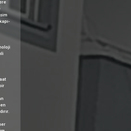
ere
e
esim
 kapı-
oloji
li
aat
bir
an
len
ırır.
her
züm