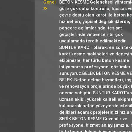
Genel
BETON KESME Geleneksel yönteml
göre çok daha kontrollü, hassas v
çevre dostu olan karot ile beton k
hizmetleri, yapısal değişikliklerde,
pencere açılımlarında, tesisat
geçişlerinde ve benzeri birçok
uygulamada tercih edilmektedir.
SUNTUR KAROT olarak, en son tekn
karot kesme makineleri ve deneyim
ekibimizle, her türlü beton kesme
ihtiyacınıza profesyonel çözümler
sunuyoruz.BELEK BETON KESME VE
BELEK Beton delme hizmetleri, inş
ve renovasyon projelerinde büyük 
öneme sahiptir. SUNTUR KAROT’un
uzman ekibi, yüksek kaliteli ekipm
kullanarak beton yüzeylerde isteni
delikleri açarak projelerinizi hızland
SERİK BETON KESME Güvenilir ve
profesyonel hizmet anlayışımızla, 
türlü beton delme ihtiyacınıza çö