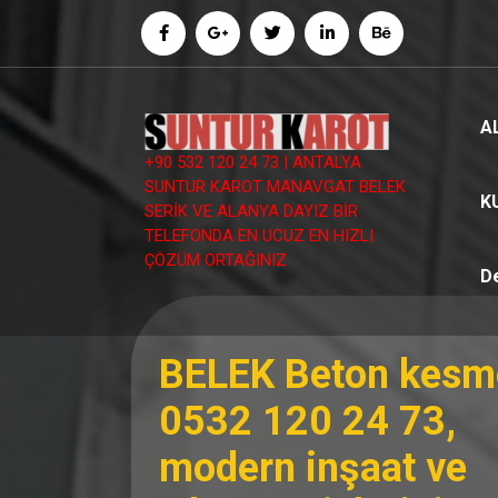
İçeriğe
geç
A
+90 532 120 24 73 | ANTALYA
SUNTUR KAROT MANAVGAT BELEK
K
SERİK VE ALANYA DAYIZ BİR
TELEFONDA EN UCUZ EN HIZLI
ÇÖZÜM ORTAĞINIZ
D
BELEK Beton kesm
0532 120 24 73,
modern inşaat ve