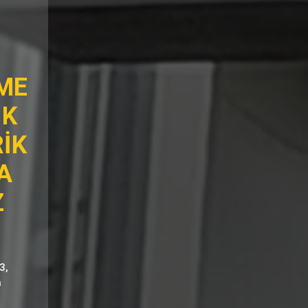
ME
İK
İK
A
Z
3,
n