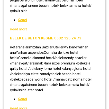
pegasos world hotel /manavgat paloma hotel
/manavgat sirene beach hotel/ belek armelia hotel/
çolaklı side
Genel
Read more
BELEK DE BETON KESME 0532 120 24 73
Referanslarımızdan BazılarıOtellerMy lomeYalıhan
unaYalıhan aspendosCornelia de lüxe hotel
belekCornelia dianond hotel/belektrendy hotelleri
/manavgat/laralimak /lara rixos premıum /belekela
qultıy hotel /belekmy lome hotel /alanyagloria hotel
/belekadalya elitte /antalyabelek beach hotel
/belekpegasos world hotel /manavgatpaloma hotel
/manavgatsirene beach hotel/ belekarmelia hotel/
çolaklıside star hotel
Genel
Read more