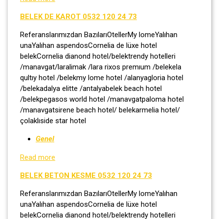
BELEK DE KAROT 0532 120 24 73
Referanslarımızdan BazılarıOtellerMy lomeYalıhan
unaYalıhan aspendosCornelia de lüxe hotel
belekCornelia dianond hotel/belektrendy hotelleri
/manavgat/laralimak /lara rixos premıum /belekela
qultıy hotel /belekmy lome hotel /alanyagloria hotel
/belekadalya elitte /antalyabelek beach hotel
/belekpegasos world hotel /manavgatpaloma hotel
/manavgatsirene beach hotel/ belekarmelia hotel/
çolaklıside star hotel
Genel
Read more
BELEK BETON KESME 0532 120 24 73
Referanslarımızdan BazılarıOtellerMy lomeYalıhan
unaYalıhan aspendosCornelia de lüxe hotel
belekCornelia dianond hotel/belektrendy hotelleri