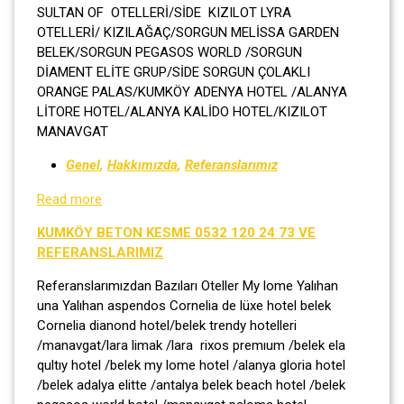
SULTAN OF OTELLERİ/SİDE KIZILOT LYRA
OTELLERİ/ KIZILAĞAÇ/SORGUN MELİSSA GARDEN
BELEK/SORGUN PEGASOS WORLD /SORGUN
DİAMENT ELİTE GRUP/SİDE SORGUN ÇOLAKLI
ORANGE PALAS/KUMKÖY ADENYA HOTEL /ALANYA
LİTORE HOTEL/ALANYA KALİDO HOTEL/KIZILOT
MANAVGAT
Genel
,
Hakkımızda
,
Referanslarımız
Read more
KUMKÖY BETON KESME 0532 120 24 73 VE
REFERANSLARIMIZ
Referanslarımızdan Bazıları Oteller My lome Yalıhan
una Yalıhan aspendos Cornelia de lüxe hotel belek
Cornelia dianond hotel/belek trendy hotelleri
/manavgat/lara limak /lara rixos premıum /belek ela
qultıy hotel /belek my lome hotel /alanya gloria hotel
/belek adalya elitte /antalya belek beach hotel /belek