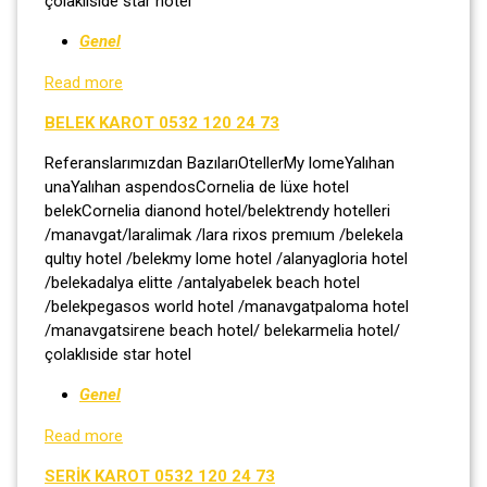
çolaklıside star hotel
Genel
Read more
BELEK KAROT 0532 120 24 73
Referanslarımızdan BazılarıOtellerMy lomeYalıhan
unaYalıhan aspendosCornelia de lüxe hotel
belekCornelia dianond hotel/belektrendy hotelleri
/manavgat/laralimak /lara rixos premıum /belekela
qultıy hotel /belekmy lome hotel /alanyagloria hotel
/belekadalya elitte /antalyabelek beach hotel
/belekpegasos world hotel /manavgatpaloma hotel
/manavgatsirene beach hotel/ belekarmelia hotel/
çolaklıside star hotel
Genel
Read more
SERİK KAROT 0532 120 24 73