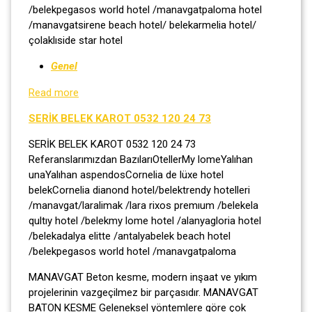
/belekpegasos world hotel /manavgatpaloma hotel
/manavgatsirene beach hotel/ belekarmelia hotel/
çolaklıside star hotel
Genel
Read more
SERİK BELEK KAROT 0532 120 24 73
SERİK BELEK KAROT 0532 120 24 73
Referanslarımızdan BazılarıOtellerMy lomeYalıhan
unaYalıhan aspendosCornelia de lüxe hotel
belekCornelia dianond hotel/belektrendy hotelleri
/manavgat/laralimak /lara rixos premıum /belekela
qultıy hotel /belekmy lome hotel /alanyagloria hotel
/belekadalya elitte /antalyabelek beach hotel
/belekpegasos world hotel /manavgatpaloma
MANAVGAT Beton kesme, modern inşaat ve yıkım
projelerinin vazgeçilmez bir parçasıdır. MANAVGAT
BATON KESME Geleneksel yöntemlere göre çok