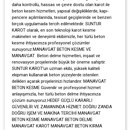
daha kontrollü, hassas ve çevre dostu olan karot ile
beton kesim hizmetleri, yapısal değişikliklerde, kapı-
pencere açılımlarında, tesisat geçişlerinde ve benzeri
birçok uygulamada tercih edilmektedir. SUNTUR
KAROT olarak, en son teknoloji karot kesme
makineleri ve deneyimli ekibimizle, her türlü beton
kesme ihtiyacınıza profesyonel çözümler
sunuyoruz.MANAVGAT BETON KESME VE
MANAVGAT Beton delme hizmetleri, inşaat ve
renovasyon projelerinde büyük bir öneme sahiptir.
SUNTUR KAROT’un uzman ekibi, yüksek kaliteli
ekipman kullanarak beton yüzeylerde istenilen
delikleri açarak projelerinizi hızlandırır. MANAVGAT
BETON KESME Güvenilir ve profesyonel hizmet
anlayışımızla, her türlü beton delme ihtiyacınıza
çözüm sunuyoruz.HEDEF GÜÇLÜ KARARLI
GÜVENİLİR VE ZAMANINDA HİZMET. DOĞRU ZANDA
DOĞRU İŞEM VE MAKİNA TERCİHİ MANAVGAT
BETON KESME MANAVGAT BETON DELME
MANAVGAT KAROT MANAVGAT BETON KIRMA