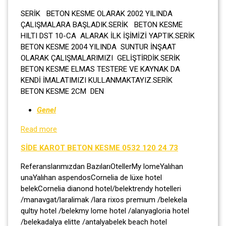
SERİK BETON KESME OLARAK 2002 YILINDA
ÇALIŞMALARA BAŞLADIK.SERİK BETON KESME
HILTI DST 10-CA ALARAK İLK İŞİMİZİ YAPTIK.SERİK
BETON KESME 2004 YILINDA SUNTUR İNŞAAT
OLARAK ÇALIŞMALARIMIZI GELİŞTİRDİK.SERİK
BETON KESME ELMAS TESTERE VE KAYNAK DA
KENDİ İMALATIMIZI KULLANMAKTAYIZ.SERİK
BETON KESME 2CM DEN
Genel
Read more
SİDE KAROT BETON KESME 0532 120 24 73
Referanslarımızdan BazılarıOtellerMy lomeYalıhan
unaYalıhan aspendosCornelia de lüxe hotel
belekCornelia dianond hotel/belektrendy hotelleri
/manavgat/laralimak /lara rixos premıum /belekela
qultıy hotel /belekmy lome hotel /alanyagloria hotel
/belekadalya elitte /antalyabelek beach hotel