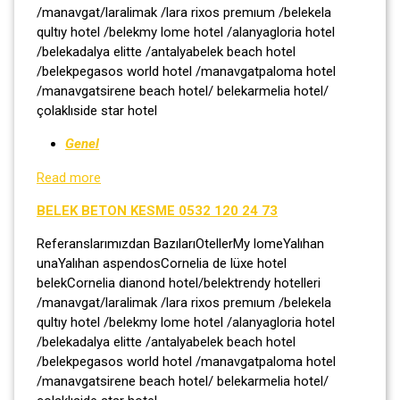
/manavgat/laralimak /lara rixos premıum /belekela
qultıy hotel /belekmy lome hotel /alanyagloria hotel
/belekadalya elitte /antalyabelek beach hotel
/belekpegasos world hotel /manavgatpaloma hotel
/manavgatsirene beach hotel/ belekarmelia hotel/
çolaklıside star hotel
Genel
Read more
BELEK BETON KESME 0532 120 24 73
Referanslarımızdan BazılarıOtellerMy lomeYalıhan
unaYalıhan aspendosCornelia de lüxe hotel
belekCornelia dianond hotel/belektrendy hotelleri
/manavgat/laralimak /lara rixos premıum /belekela
qultıy hotel /belekmy lome hotel /alanyagloria hotel
/belekadalya elitte /antalyabelek beach hotel
/belekpegasos world hotel /manavgatpaloma hotel
/manavgatsirene beach hotel/ belekarmelia hotel/