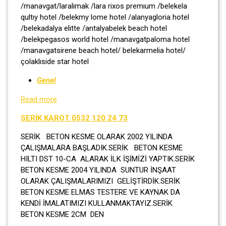
/manavgat/laralimak /lara rixos premıum /belekela
qultıy hotel /belekmy lome hotel /alanyagloria hotel
/belekadalya elitte /antalyabelek beach hotel
/belekpegasos world hotel /manavgatpaloma hotel
/manavgatsirene beach hotel/ belekarmelia hotel/
çolaklıside star hotel
Genel
Read more
SERİK KAROT 0532 120 24 73
SERİK BETON KESME OLARAK 2002 YILINDA
ÇALIŞMALARA BAŞLADIK.SERİK BETON KESME
HILTI DST 10-CA ALARAK İLK İŞİMİZİ YAPTIK.SERİK
BETON KESME 2004 YILINDA SUNTUR İNŞAAT
OLARAK ÇALIŞMALARIMIZI GELİŞTİRDİK.SERİK
BETON KESME ELMAS TESTERE VE KAYNAK DA
KENDİ İMALATIMIZI KULLANMAKTAYIZ.SERİK
BETON KESME 2CM DEN