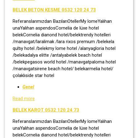
BELEK BETON KESME 0532 120 24 73
Referanslarımızdan BazılarıOtellerMy lomeYalıhan
unaYalıhan aspendosCornelia de lüxe hotel
belekCornelia dianond hotel/belektrendy hotelleri
/manavgat/laralimak /lara rixos premıum /belekela
qultıy hotel /belekmy lome hotel /alanyagloria hotel
/belekadalya elitte /antalyabelek beach hotel
/belekpegasos world hotel /manavgatpaloma hotel
/manavgatsirene beach hotel/ belekarmelia hotel/
çolaklıside star hotel
Genel
Read more
BELEK KAROT 0532 120 24 73
Referanslarımızdan BazılarıOtellerMy lomeYalıhan
unaYalıhan aspendosCornelia de lüxe hotel
belekCornelia dianond hotel/belektrendy hotelleri