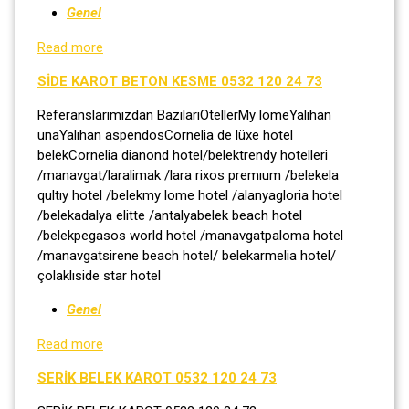
Genel
Read more
SİDE KAROT BETON KESME 0532 120 24 73
Referanslarımızdan BazılarıOtellerMy lomeYalıhan
unaYalıhan aspendosCornelia de lüxe hotel
belekCornelia dianond hotel/belektrendy hotelleri
/manavgat/laralimak /lara rixos premıum /belekela
qultıy hotel /belekmy lome hotel /alanyagloria hotel
/belekadalya elitte /antalyabelek beach hotel
/belekpegasos world hotel /manavgatpaloma hotel
/manavgatsirene beach hotel/ belekarmelia hotel/
çolaklıside star hotel
Genel
Read more
SERİK BELEK KAROT 0532 120 24 73