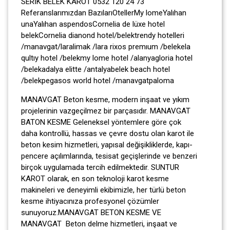
SERİK BELEK KAROT 0532 120 24 73
Referanslarımızdan BazılarıOtellerMy lomeYalıhan
unaYalıhan aspendosCornelia de lüxe hotel
belekCornelia dianond hotel/belektrendy hotelleri
/manavgat/laralimak /lara rixos premıum /belekela
qultıy hotel /belekmy lome hotel /alanyagloria hotel
/belekadalya elitte /antalyabelek beach hotel
/belekpegasos world hotel /manavgatpaloma
MANAVGAT Beton kesme, modern inşaat ve yıkım
projelerinin vazgeçilmez bir parçasıdır. MANAVGAT
BATON KESME Geleneksel yöntemlere göre çok
daha kontrollü, hassas ve çevre dostu olan karot ile
beton kesim hizmetleri, yapısal değişikliklerde, kapı-
pencere açılımlarında, tesisat geçişlerinde ve benzeri
birçok uygulamada tercih edilmektedir. SUNTUR
KAROT olarak, en son teknoloji karot kesme
makineleri ve deneyimli ekibimizle, her türlü beton
kesme ihtiyacınıza profesyonel çözümler
sunuyoruz.MANAVGAT BETON KESME VE
MANAVGAT Beton delme hizmetleri, inşaat ve