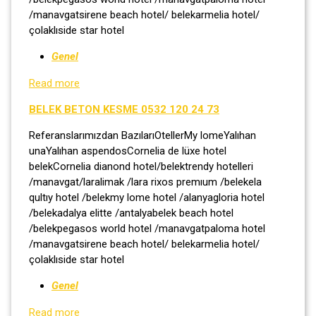
/manavgatsirene beach hotel/ belekarmelia hotel/
çolaklıside star hotel
Genel
Read more
BELEK BETON KESME 0532 120 24 73
Referanslarımızdan BazılarıOtellerMy lomeYalıhan
unaYalıhan aspendosCornelia de lüxe hotel
belekCornelia dianond hotel/belektrendy hotelleri
/manavgat/laralimak /lara rixos premıum /belekela
qultıy hotel /belekmy lome hotel /alanyagloria hotel
/belekadalya elitte /antalyabelek beach hotel
/belekpegasos world hotel /manavgatpaloma hotel
/manavgatsirene beach hotel/ belekarmelia hotel/
çolaklıside star hotel
Genel
Read more