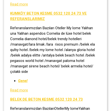
Read more
KUMKÖY BETON KESME 0532 120 24 73 VE
REFERANSLARIMIZ
Referanslarımızdan Bazıları Oteller My lome Yalıhan
una Yalıhan aspendos Cornelia de lüxe hotel belek
Cornelia dianond hotel/belek trendy hotelleri
/manavgat/lara limak /lara rixos premıum /belek ela
qultıy hotel /belek my lome hotel /alanya gloria hotel
/belek adalya elitte /antalya belek beach hotel /belek
pegasos world hotel /manavgat paloma hotel
/manavgat sirene beach hotel/ belek armelia hotel/
çolaklı side
Genel
Read more
BELEK DE BETON KESME 0532 120 24 73
Referanslarımızdan BazılarıOtellerMy lomeYalıhan