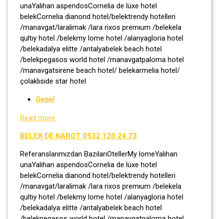
unaYalıhan aspendosCornelia de lüxe hotel
belekCornelia dianond hotel/belektrendy hotelleri
/manavgat/laralimak /lara rixos premıum /belekela
qultıy hotel /belekmy lome hotel /alanyagloria hotel
/belekadalya elitte /antalyabelek beach hotel
/belekpegasos world hotel /manavgatpaloma hotel
/manavgatsirene beach hotel/ belekarmelia hotel/
çolaklıside star hotel
Genel
Read more
BELEK DE KAROT 0532 120 24 73
Referanslarımızdan BazılarıOtellerMy lomeYalıhan
unaYalıhan aspendosCornelia de lüxe hotel
belekCornelia dianond hotel/belektrendy hotelleri
/manavgat/laralimak /lara rixos premıum /belekela
qultıy hotel /belekmy lome hotel /alanyagloria hotel
/belekadalya elitte /antalyabelek beach hotel
/belekpegasos world hotel /manavgatpaloma hotel