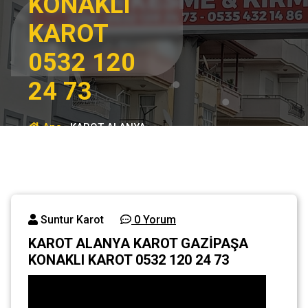
KONAKLI
KAROT
0532 120
24 73
Ana
KAROT ALANYA
sayfa
KAROT GAZİPAŞA
KONAKLI KAROT
Genel
0532 120 24 73
Suntur Karot
0 Yorum
KAROT ALANYA KAROT GAZİPAŞA
KONAKLI KAROT 0532 120 24 73