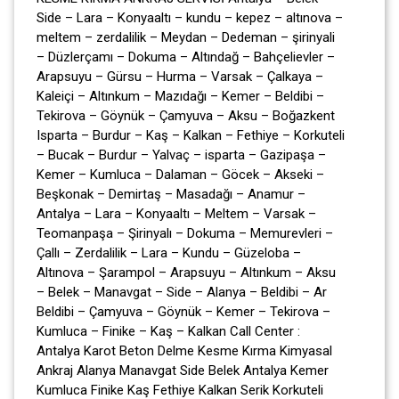
Side – Lara – Konyaaltı – kundu – kepez – altınova –
meltem – zerdalilik – Meydan – Dedeman – şirinyali
– Düzlerçamı – Dokuma – Altındağ – Bahçelievler –
Arapsuyu – Gürsu – Hurma – Varsak – Çalkaya –
Kaleiçi – Altınkum – Mazıdağı – Kemer – Beldibi –
Tekirova – Göynük – Çamyuva – Aksu – Boğazkent
Isparta – Burdur – Kaş – Kalkan – Fethiye – Korkuteli
– Bucak – Burdur – Yalvaç – isparta – Gazipaşa –
Kemer – Kumluca – Dalaman – Göcek – Akseki –
Beşkonak – Demirtaş – Masadağı – Anamur –
Antalya – Lara – Konyaaltı – Meltem – Varsak –
Teomanpaşa – Şirinyalı – Dokuma – Memurevleri –
Çallı – Zerdalilik – Lara – Kundu – Güzeloba –
Altınova – Şarampol – Arapsuyu – Altınkum – Aksu
– Belek – Manavgat – Side – Alanya – Beldibi – Ar
Beldibi – Çamyuva – Göynük – Kemer – Tekirova –
Kumluca – Finike – Kaş – Kalkan Call Center :
Antalya Karot Beton Delme Kesme Kırma Kimyasal
Ankraj Alanya Manavgat Side Belek Antalya Kemer
Kumluca Finike Kaş Fethiye Kalkan Serik Korkuteli