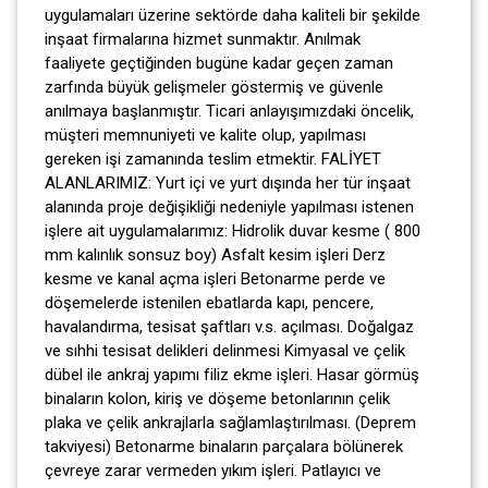
uygulamaları üzerine sektörde daha kaliteli bir şekilde
inşaat firmalarına hizmet sunmaktır. Anılmak
faaliyete geçtiğinden bugüne kadar geçen zaman
zarfında büyük gelişmeler göstermiş ve güvenle
anılmaya başlanmıştır. Ticari anlayışımızdaki öncelik,
müşteri memnuniyeti ve kalite olup, yapılması
gereken işi zamanında teslim etmektir. FALİYET
ALANLARIMIZ: Yurt içi ve yurt dışında her tür inşaat
alanında proje değişikliği nedeniyle yapılması istenen
işlere ait uygulamalarımız: Hidrolik duvar kesme ( 800
mm kalınlık sonsuz boy) Asfalt kesim işleri Derz
kesme ve kanal açma işleri Betonarme perde ve
döşemelerde istenilen ebatlarda kapı, pencere,
havalandırma, tesisat şaftları v.s. açılması. Doğalgaz
ve sıhhi tesisat delikleri delinmesi Kimyasal ve çelik
dübel ile ankraj yapımı filiz ekme işleri. Hasar görmüş
binaların kolon, kiriş ve döşeme betonlarının çelik
plaka ve çelik ankrajlarla sağlamlaştırılması. (Deprem
takviyesi) Betonarme binaların parçalara bölünerek
çevreye zarar vermeden yıkım işleri. Patlayıcı ve