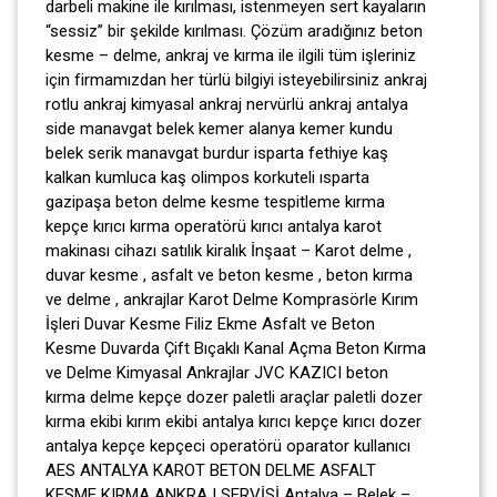
darbeli makine ile kırılması, istenmeyen sert kayaların
“sessiz” bir şekilde kırılması. Çözüm aradığınız beton
kesme – delme, ankraj ve kırma ile ilgili tüm işleriniz
için firmamızdan her türlü bilgiyi isteyebilirsiniz ankraj
rotlu ankraj kimyasal ankraj nervürlü ankraj antalya
side manavgat belek kemer alanya kemer kundu
belek serik manavgat burdur isparta fethiye kaş
kalkan kumluca kaş olimpos korkuteli ısparta
gazipaşa beton delme kesme tespitleme kırma
kepçe kırıcı kırma operatörü kırıcı antalya karot
makinası cihazı satılık kiralık İnşaat – Karot delme ,
duvar kesme , asfalt ve beton kesme , beton kırma
ve delme , ankrajlar Karot Delme Komprasörle Kırım
İşleri Duvar Kesme Filiz Ekme Asfalt ve Beton
Kesme Duvarda Çift Bıçaklı Kanal Açma Beton Kırma
ve Delme Kimyasal Ankrajlar JVC KAZICI beton
kırma delme kepçe dozer paletli araçlar paletli dozer
kırma ekibi kırım ekibi antalya kırıcı kepçe kırıcı dozer
antalya kepçe kepçeci operatörü oparator kullanıcı
AES ANTALYA KAROT BETON DELME ASFALT
KESME KIRMA ANKRAJ SERVİSİ Antalya – Belek –