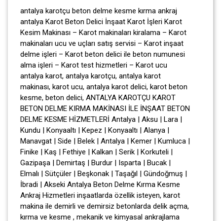
antalya karotçu beton delme kesme kırma ankraj
antalya Karot Beton Delici İnşaat Karot İşleri Karot
Kesim Makinası – Karot makinaları kiralama – Karot
makinaları ucu ve uçları satış servisi – Karot inşaat
delme işleri – Karot beton delici ile beton numunesi
alma işleri – Karot test hizmetleri – Karot ucu
antalya karot, antalya karotçu, antalya karot
makinası, karot ucu, antalya karot delici, karot beton
kesme, beton delici, ANTALYA KAROTÇU KAROT
BETON DELME KIRMA MAKİNASI İLE İNŞAAT BETON
DELME KESME HİZMETLERİ Antalya | Aksu | Lara |
Kundu | Konyaaltı | Kepez | Konyaaltı | Alanya |
Manavgat | Side | Belek | Antalya | Kemer | Kumluca |
Finike | Kaş | Fethiye | Kalkan | Serik | Korkuteli |
Gazipaşa | Demirtaş | Burdur | Isparta | Bucak |
Elmalı | Sütçüler | Beşkonak | Taşağıl | Gündoğmuş |
İbradi | Akseki Antalya Beton Delme Kırma Kesme
Ankraj Hizmetleri inşaatlarda özellik isteyen, karot
makina ile demirli ve demirsiz betonlarda delik açma,
kırma ve kesme , mekanik ve kimyasal ankrajlama