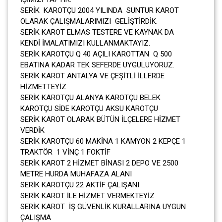
SERİK KAROTÇU 2004 YILINDA SUNTUR KAROT
OLARAK ÇALIŞMALARIMIZI GELİŞTİRDİK.
SERİK KAROT ELMAS TESTERE VE KAYNAK DA
KENDİ İMALATIMIZI KULLANMAKTAYIZ.
SERİK KAROTÇU Q 40 AÇILI KAROTTAN Q 500
EBATINA KADAR TEK SEFERDE UYGULUYORUZ.
SERİK KAROT ANTALYA VE ÇEŞİTLİ İLLERDE
HİZMETTEYİZ
SERİK KAROTÇU ALANYA KAROTÇU BELEK
KAROTÇU SİDE KAROTÇU AKSU KAROTÇU
SERİK KAROT OLARAK BÜTÜN İLÇELERE HİZMET
VERDİK
SERİK KAROTÇU 60 MAKİNA 1 KAMYON 2 KEPÇE 1
TRAKTÖR 1 VİNÇ 1 FOKTİF
SERİK KAROT 2 HİZMET BİNASI 2 DEPO VE 2500
METRE HURDA MUHAFAZA ALANI
SERİK KAROTÇU 22 AKTİF ÇALIŞANI
SERİK KAROT İLE HİZMET VERMEKTEYİZ
SERİK KAROT İŞ GÜVENLİK KURALLARINA UYGUN
ÇALIŞMA