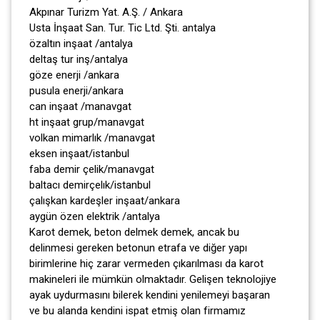
Akpınar Turizm Yat. A.Ş. / Ankara
Usta İnşaat San. Tur. Tic Ltd. Şti. antalya
özaltın inşaat /antalya
deltaş tur inş/antalya
göze enerji /ankara
pusula enerji/ankara
can inşaat /manavgat
ht inşaat grup/manavgat
volkan mimarlık /manavgat
eksen inşaat/istanbul
faba demir çelik/manavgat
baltacı demirçelık/istanbul
çalışkan kardeşler inşaat/ankara
aygün özen elektrik /antalya
Karot demek, beton delmek demek, ancak bu
delinmesi gereken betonun etrafa ve diğer yapı
birimlerine hiç zarar vermeden çıkarılması da karot
makineleri ile mümkün olmaktadır. Gelişen teknolojiye
ayak uydurmasını bilerek kendini yenilemeyi başaran
ve bu alanda kendini ispat etmiş olan firmamız