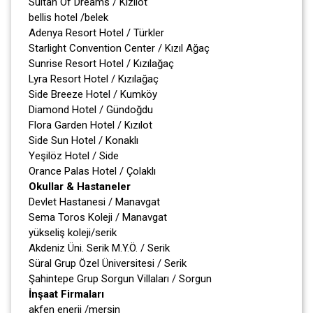
Sultan Of Dreams / Kızılot
bellis hotel /belek
Adenya Resort Hotel / Türkler
Starlight Convention Center / Kızıl Ağaç
Sunrise Resort Hotel / Kızılağaç
Lyra Resort Hotel / Kızılağaç
Side Breeze Hotel / Kumköy
Diamond Hotel / Gündoğdu
Flora Garden Hotel / Kızılot
Side Sun Hotel / Konaklı
Yeşilöz Hotel / Side
Orance Palas Hotel / Çolaklı
Okullar & Hastaneler
Devlet Hastanesi / Manavgat
Sema Toros Koleji / Manavgat
yükseliş koleji/serik
Akdeniz Üni. Serik M.Y.Ö. / Serik
Süral Grup Özel Üniversitesi / Serik
Şahintepe Grup Sorgun Villaları / Sorgun
İnşaat Firmaları
akfen enerji /mersin