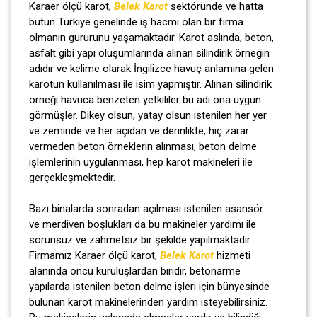
Karaer ölçü karot,
Belek Karot
sektöründe ve hatta
bütün Türkiye genelinde iş hacmi olan bir firma
olmanın gururunu yaşamaktadır. Karot aslında, beton,
asfalt gibi yapı oluşumlarında alınan silindirik örneğin
adıdır ve kelime olarak İngilizce havuç anlamına gelen
karotun kullanılması ile isim yapmıştır. Alınan silindirik
örneği havuca benzeten yetkililer bu adı ona uygun
görmüşler. Dikey olsun, yatay olsun istenilen her yer
ve zeminde ve her açıdan ve derinlikte, hiç zarar
vermeden beton örneklerin alınması, beton delme
işlemlerinin uygulanması, hep karot makineleri ile
gerçekleşmektedir.
Bazı binalarda sonradan açılması istenilen asansör
ve merdiven boşlukları da bu makineler yardımı ile
sorunsuz ve zahmetsiz bir şekilde yapılmaktadır.
Firmamız Karaer ölçü karot,
Belek Karot
hizmeti
alanında öncü kuruluşlardan biridir, betonarme
yapılarda istenilen beton delme işleri için bünyesinde
bulunan karot makinelerinden yardım isteyebilirsiniz.