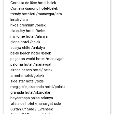
Cornelia de lüxe hotel belek
Cornelia dianond hotel/belek
trendy hotelleri /manavgat/lara
limak /lara
rixos premıum /belek
ela qultıy hotel /belek
my lome hotel /alanya
gloria hotel /belek
adalya elitte /antalya
belek beach hotel /belek
pegasos world hotel /manavgat
paloma hotel /manavgat
sirene beach hotel/ belek
armelia hotel/çolaklı
side star hotel /side
megiç life jakaranda hotel/çolaklı
granada hotel/okurcalar
haydarpaşa palas /alanya
villa side hotel /manavgat side
Sultan Of Side / Evrenseki