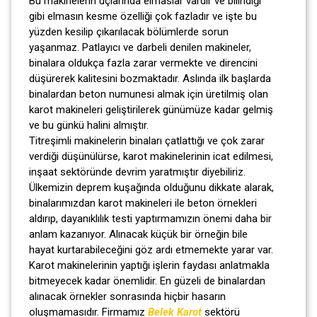
Bu makinelerin uçlarında elmaslar vardır ve bilindiği
gibi elmasın kesme özelliği çok fazladır ve işte bu
yüzden kesilip çıkarılacak bölümlerde sorun
yaşanmaz. Patlayıcı ve darbeli denilen makineler,
binalara oldukça fazla zarar vermekte ve direncini
düşürerek kalitesini bozmaktadır. Aslında ilk başlarda
binalardan beton numunesi almak için üretilmiş olan
karot makineleri geliştirilerek günümüze kadar gelmiş
ve bu günkü halini almıştır.
Titreşimli makinelerin binaları çatlattığı ve çok zarar
verdiği düşünülürse, karot makinelerinin icat edilmesi,
inşaat sektöründe devrim yaratmıştır diyebiliriz.
Ülkemizin deprem kuşağında olduğunu dikkate alarak,
binalarımızdan karot makineleri ile beton örnekleri
aldırıp, dayanıklılık testi yaptırmamızın önemi daha bir
anlam kazanıyor. Alınacak küçük bir örneğin bile
hayat kurtarabileceğini göz ardı etmemekte yarar var.
Karot makinelerinin yaptığı işlerin faydası anlatmakla
bitmeyecek kadar önemlidir. En güzeli de binalardan
alınacak örnekler sonrasında hiçbir hasarın
oluşmamasıdır. Firmamız
Belek Karot
sektörü