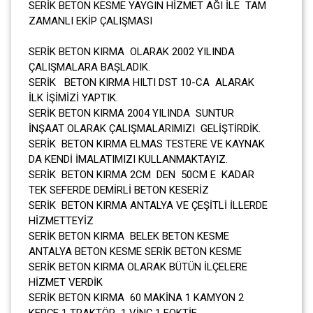
SERİK BETON KESME YAYGIN HİZMET AĞI İLE TAM
ZAMANLI EKİP ÇALIŞMASI
SERİK BETON KIRMA OLARAK 2002 YILINDA
ÇALIŞMALARA BAŞLADIK.
SERİK BETON KIRMA HILTI DST 10-CA ALARAK
İLK İŞİMİZİ YAPTIK.
SERİK BETON KIRMA 2004 YILINDA SUNTUR
İNŞAAT OLARAK ÇALIŞMALARIMIZI GELİŞTİRDİK.
SERİK BETON KIRMA ELMAS TESTERE VE KAYNAK
DA KENDİ İMALATIMIZI KULLANMAKTAYIZ.
SERİK BETON KIRMA 2CM DEN 50CM E KADAR
TEK SEFERDE DEMİRLİ BETON KESERİZ
SERİK BETON KIRMA ANTALYA VE ÇEŞİTLİ İLLERDE
HİZMETTEYİZ
SERİK BETON KIRMA BELEK BETON KESME
ANTALYA BETON KESME SERİK BETON KESME
SERİK BETON KIRMA OLARAK BÜTÜN İLÇELERE
HİZMET VERDİK
SERİK BETON KIRMA 60 MAKİNA 1 KAMYON 2
KEPÇE 1 TRAKTÖR 1 VİNÇ 1 FOKTİF