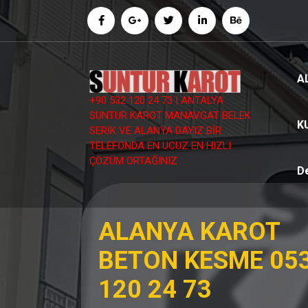
İçeriğe
geç
A
+90 532 120 24 73 | ANTALYA
SUNTUR KAROT MANAVGAT BELEK
K
SERİK VE ALANYA DAYIZ BİR
TELEFONDA EN UCUZ EN HIZLI
ÇÖZÜM ORTAĞINIZ
D
ALANYA KAROT
BETON KESME 05
120 24 73