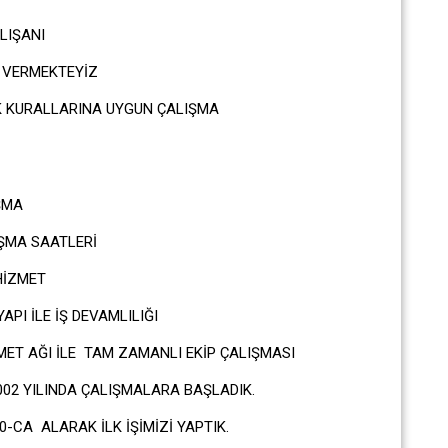
LIŞANI
 VERMEKTEYİZ
K KURALLARINA UYGUN ÇALIŞMA
AT
ŞMA
ŞMA SAATLERİ
HİZMET
PI İLE İŞ DEVAMLILIĞI
ET AĞI İLE TAM ZAMANLI EKİP ÇALIŞMASI
2 YILINDA ÇALIŞMALARA BAŞLADIK.
-CA ALARAK İLK İŞİMİZİ YAPTIK.