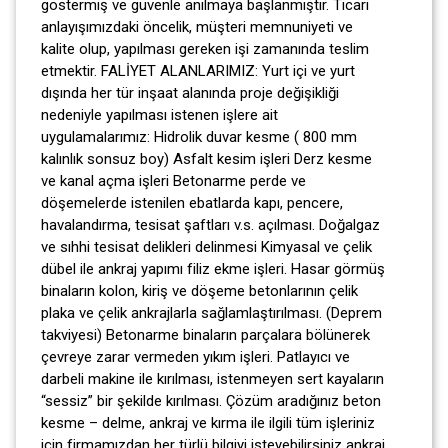
göstermiş ve güvenle anılmaya başlanmıştır. Ticari
anlayışımızdaki öncelik, müşteri memnuniyeti ve
kalite olup, yapılması gereken işi zamanında teslim
etmektir. FALİYET ALANLARIMIZ: Yurt içi ve yurt
dışında her tür inşaat alanında proje değişikliği
nedeniyle yapılması istenen işlere ait
uygulamalarımız: Hidrolik duvar kesme ( 800 mm
kalınlık sonsuz boy) Asfalt kesim işleri Derz kesme
ve kanal açma işleri Betonarme perde ve
döşemelerde istenilen ebatlarda kapı, pencere,
havalandırma, tesisat şaftları v.s. açılması. Doğalgaz
ve sıhhi tesisat delikleri delinmesi Kimyasal ve çelik
dübel ile ankraj yapımı filiz ekme işleri. Hasar görmüş
binaların kolon, kiriş ve döşeme betonlarının çelik
plaka ve çelik ankrajlarla sağlamlaştırılması. (Deprem
takviyesi) Betonarme binaların parçalara bölünerek
çevreye zarar vermeden yıkım işleri. Patlayıcı ve
darbeli makine ile kırılması, istenmeyen sert kayaların
“sessiz” bir şekilde kırılması. Çözüm aradığınız beton
kesme – delme, ankraj ve kırma ile ilgili tüm işleriniz
için firmamızdan her türlü bilgiyi isteyebilirsiniz ankraj