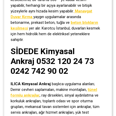
yapabilir, herhangi bir açıya ayarlanabilir ve bitişik
yüzeylerle aynı hizada kesim yapabilir.
Manavgat
Duvar Kırma
yaygın uygulamalar arasında
betonarme, prekast beton, tuğla ve
beton blokların
kesilmesi
yer alır. Karotcu İstanbul, duvarları kesmek
için hem hidrolik hem de elektriksel yeteneklere
sahiptir.
SİDEDE Kimyasal
Ankraj 0532 120 24 73
0242 742 90 02
ILICA Kimyasal Ankraj
başlıca uygulama alanları;
Demir cevheri saplamaları, makine montajları,
tünel
formlu ankrajlar
, ray dirsekleri, sinyal aydınlatma ve
korkuluk ankrajları, toplantı odası ve spor oturma
grupları, mekansal tavan sistemleri için ankrajlar, tüm
servis ankrajları, ağır hizmet ankrajları, yük test