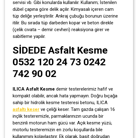
servisi vb. Gibi konularda kullanılır. Kullanım; İstenilen
dübel çapına göre delik açılır. Kimyasalı içeren cam
tüp deliğe yerleştirilir. Ankraj çubuğu borunun üzerine
itilir. Bu sırada tüp darbeden kopar ve beton direkle
(çelik cıvata – demir cevheri) reaksiyona girer ve
sabitleme yapılır.
SİDEDE Asfalt Kesme
0532 120 24 73 0242
742 90 02
ILICA Asfalt Kesme
demir testerelerimiz hafif ve
kompakt olabilir, ancak hata yapmayın. Doğru bıçağa
sahip bir hidrolik kesme testeresi betonu, ILICA
asfaltı keser
ve çeliği keser. Tam gazda çalışan 16
inçlik testeremizle, parmaklarınızın ucunda bir
benzinli motorun ham gücü var. Açık kesme yüzü,
motorlu testeremizin en zorlu koşullarda bile
kullanımını kolaylaştırır. Ek olarak, basit doğrudan