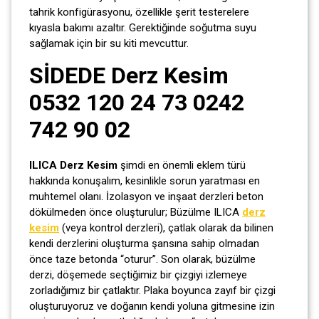
tahrik konfigürasyonu, özellikle şerit testerelere
kıyasla bakımı azaltır. Gerektiğinde soğutma suyu
sağlamak için bir su kiti mevcuttur.
SİDEDE Derz Kesim
0532 120 24 73 0242
742 90 02
ILICA Derz Kesim
şimdi en önemli eklem türü
hakkında konuşalım, kesinlikle sorun yaratması en
muhtemel olanı. İzolasyon ve inşaat derzleri beton
dökülmeden önce oluşturulur; Büzülme ILICA
derz
kesim
(veya kontrol derzleri), çatlak olarak da bilinen
kendi derzlerini oluşturma şansına sahip olmadan
önce taze betonda “oturur”. Son olarak, büzülme
derzi, döşemede seçtiğimiz bir çizgiyi izlemeye
zorladığımız bir çatlaktır. Plaka boyunca zayıf bir çizgi
oluşturuyoruz ve doğanın kendi yoluna gitmesine izin