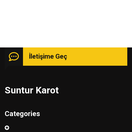
Uzmanlık isteyen işlerde güçlü kadro ile hizmetinizde.
İletişime Geç
Suntur Karot
Categories