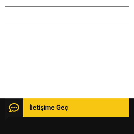
Temmuz 2016
Kasım 2015
Uzmanlık isteyen işlerde güçlü kadro ile hizmetinizde.
İletişime Geç