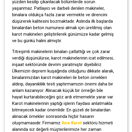
yüzden kesilip çıkarılacak bölümlerde sorun
yaşanmaz. Patlayıcı ve darbeli denilen makineler,
binalara oldukça fazla zarar vermekte ve direncini
düşürerek kalitesini bozmaktadır. Aslında ilk başlarda
binalardan beton numunesi almak için üretilmiş olan
karot makineleri geliştirilerek günümüze kadar gelmiş
ve bu günkü halini almıştır.
Titreşimli makinelerin binaları çatlattığı ve çok zarar
verdiği düşünülürse, karot makinelerinin icat edilmesi,
inşaat sektöründe devrim yaratmıştır diyebiliriz.
Ülkemizin deprem kuşağında olduğunu dikkate alarak,
binalarımızdan karot makineleri ile beton örnekleri
aldırıp, dayanıklılık testi yaptırmamızın önemi daha bir
anlam kazanıyor. Alınacak küçük bir örneğin bile
hayat kurtarabileceğini göz ardı etmemekte yarar var.
Karot makinelerinin yaptığı işlerin faydası anlatmakla
bitmeyecek kadar önemlidir. En güzeli de binalardan
alınacak örnekler sonrasında hiçbir hasarın
oluşmamasıdır. Firmamız
Ilıca Karot
sektörü hizmeti
alanında siz değerli müşterilerimize her zaman