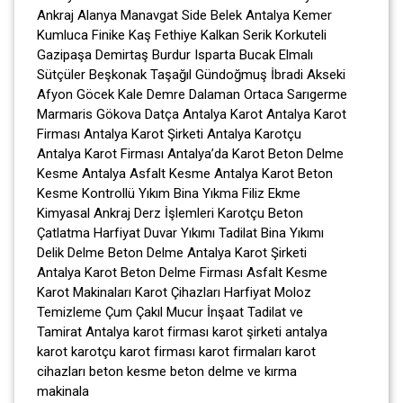
Ankraj Alanya Manavgat Side Belek Antalya Kemer
Kumluca Finike Kaş Fethiye Kalkan Serik Korkuteli
Gazipaşa Demirtaş Burdur Isparta Bucak Elmalı
Sütçüler Beşkonak Taşağıl Gündoğmuş İbradi Akseki
Afyon Göcek Kale Demre Dalaman Ortaca Sarıgerme
Marmaris Gökova Datça Antalya Karot Antalya Karot
Firması Antalya Karot Şirketi Antalya Karotçu
Antalya Karot Firması Antalya’da Karot Beton Delme
Kesme Antalya Asfalt Kesme Antalya Karot Beton
Kesme Kontrollü Yıkım Bina Yıkma Filiz Ekme
Kimyasal Ankraj Derz İşlemleri Karotçu Beton
Çatlatma Harfiyat Duvar Yıkımı Tadilat Bina Yıkımı
Delik Delme Beton Delme Antalya Karot Şirketi
Antalya Karot Beton Delme Firması Asfalt Kesme
Karot Makinaları Karot Çihazları Harfiyat Moloz
Temizleme Çum Çakıl Mucur İnşaat Tadilat ve
Tamirat Antalya karot firması karot şirketi antalya
karot karotçu karot firması karot firmaları karot
cihazları beton kesme beton delme ve kırma
makinala