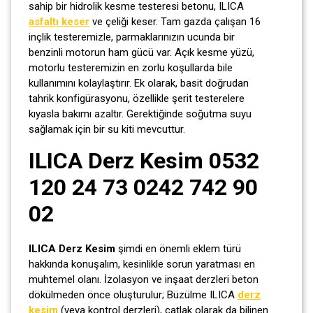
sahip bir hidrolik kesme testeresi betonu, ILICA
asfaltı keser
ve çeliği keser. Tam gazda çalışan 16
inçlik testeremizle, parmaklarınızın ucunda bir
benzinli motorun ham gücü var. Açık kesme yüzü,
motorlu testeremizin en zorlu koşullarda bile
kullanımını kolaylaştırır. Ek olarak, basit doğrudan
tahrik konfigürasyonu, özellikle şerit testerelere
kıyasla bakımı azaltır. Gerektiğinde soğutma suyu
sağlamak için bir su kiti mevcuttur.
ILICA Derz Kesim 0532
120 24 73 0242 742 90
02
ILICA Derz Kesim
şimdi en önemli eklem türü
hakkında konuşalım, kesinlikle sorun yaratması en
muhtemel olanı. İzolasyon ve inşaat derzleri beton
dökülmeden önce oluşturulur; Büzülme ILICA
derz
kesim
(veya kontrol derzleri), çatlak olarak da bilinen