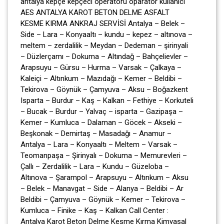
antalya kepçe kepçeci operatörü oparator kullanıcı
AES ANTALYA KAROT BETON DELME ASFALT
KESME KIRMA ANKRAJ SERVİSİ Antalya – Belek –
Side – Lara – Konyaaltı – kundu – kepez – altınova –
meltem – zerdalilik – Meydan – Dedeman – şirinyali
– Düzlerçamı – Dokuma – Altındağ – Bahçelievler –
Arapsuyu – Gürsu – Hurma – Varsak – Çalkaya –
Kaleiçi – Altınkum – Mazıdağı – Kemer – Beldibi –
Tekirova – Göynük – Çamyuva – Aksu – Boğazkent
Isparta – Burdur – Kaş – Kalkan – Fethiye – Korkuteli
– Bucak – Burdur – Yalvaç – isparta – Gazipaşa –
Kemer – Kumluca – Dalaman – Göcek – Akseki –
Beşkonak – Demirtaş – Masadağı – Anamur –
Antalya – Lara – Konyaaltı – Meltem – Varsak –
Teomanpaşa – Şirinyalı – Dokuma – Memurevleri –
Çallı – Zerdalilik – Lara – Kundu – Güzeloba –
Altınova – Şarampol – Arapsuyu – Altınkum – Aksu
– Belek – Manavgat – Side – Alanya – Beldibi – Ar
Beldibi – Çamyuva – Göynük – Kemer – Tekirova –
Kumluca – Finike – Kaş – Kalkan Call Center :
Antalya Karot Beton Delme Kesme Kırma Kimyasal