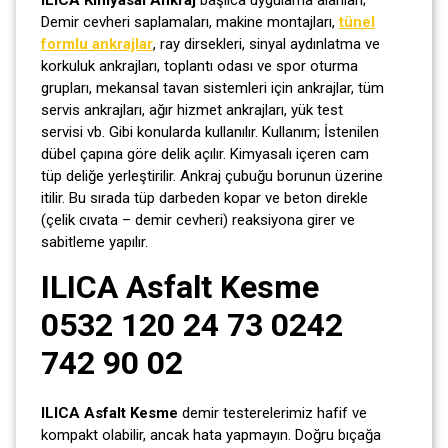
Demir cevheri saplamaları, makine montajları,
tünel
formlu ankrajlar
, ray dirsekleri, sinyal aydınlatma ve
korkuluk ankrajları, toplantı odası ve spor oturma
grupları, mekansal tavan sistemleri için ankrajlar, tüm
servis ankrajları, ağır hizmet ankrajları, yük test
servisi vb. Gibi konularda kullanılır. Kullanım; İstenilen
dübel çapına göre delik açılır. Kimyasalı içeren cam
tüp deliğe yerleştirilir. Ankraj çubuğu borunun üzerine
itilir. Bu sırada tüp darbeden kopar ve beton direkle
(çelik cıvata – demir cevheri) reaksiyona girer ve
sabitleme yapılır.
ILICA Asfalt Kesme
0532 120 24 73 0242
742 90 02
ILICA Asfalt Kesme
demir testerelerimiz hafif ve
kompakt olabilir, ancak hata yapmayın. Doğru bıçağa