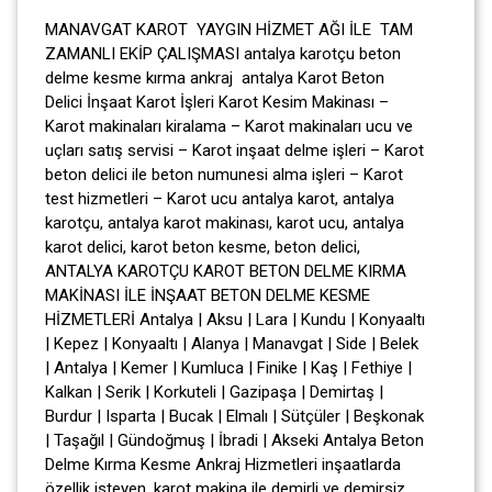
MANAVGAT KAROT YAYGIN HİZMET AĞI İLE TAM
ZAMANLI EKİP ÇALIŞMASI antalya karotçu beton
delme kesme kırma ankraj antalya Karot Beton
Delici İnşaat Karot İşleri Karot Kesim Makinası –
Karot makinaları kiralama – Karot makinaları ucu ve
uçları satış servisi – Karot inşaat delme işleri – Karot
beton delici ile beton numunesi alma işleri – Karot
test hizmetleri – Karot ucu antalya karot, antalya
karotçu, antalya karot makinası, karot ucu, antalya
karot delici, karot beton kesme, beton delici,
ANTALYA KAROTÇU KAROT BETON DELME KIRMA
MAKİNASI İLE İNŞAAT BETON DELME KESME
HİZMETLERİ Antalya | Aksu | Lara | Kundu | Konyaaltı
| Kepez | Konyaaltı | Alanya | Manavgat | Side | Belek
| Antalya | Kemer | Kumluca | Finike | Kaş | Fethiye |
Kalkan | Serik | Korkuteli | Gazipaşa | Demirtaş |
Burdur | Isparta | Bucak | Elmalı | Sütçüler | Beşkonak
| Taşağıl | Gündoğmuş | İbradi | Akseki Antalya Beton
Delme Kırma Kesme Ankraj Hizmetleri inşaatlarda
özellik isteyen, karot makina ile demirli ve demirsiz