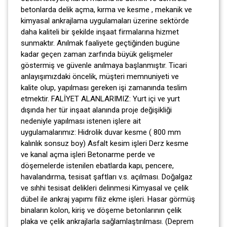
betonlarda delik açma, kırma ve kesme , mekanik ve
kimyasal ankrajlama uygulamaları üzerine sektörde
daha kaliteli bir şekilde inşaat firmalarına hizmet
sunmaktır. Anılmak faaliyete geçtiğinden bugüne
kadar geçen zaman zarfında büyük gelişmeler
göstermiş ve güvenle anılmaya başlanmıştır. Ticari
anlayışımızdaki öncelik, müşteri memnuniyeti ve
kalite olup, yapılması gereken işi zamanında teslim
etmektir. FALİYET ALANLARIMIZ: Yurt içi ve yurt
dışında her tür inşaat alanında proje değişikliği
nedeniyle yapılması istenen işlere ait
uygulamalarımız: Hidrolik duvar kesme ( 800 mm
kalınlık sonsuz boy) Asfalt kesim işleri Derz kesme
ve kanal açma işleri Betonarme perde ve
döşemelerde istenilen ebatlarda kapı, pencere,
havalandırma, tesisat şaftları v.s. açılması. Doğalgaz
ve sıhhi tesisat delikleri delinmesi Kimyasal ve çelik
dübel ile ankraj yapımı filiz ekme işleri. Hasar görmüş
binaların kolon, kiriş ve döşeme betonlarının çelik
plaka ve çelik ankrajlarla sağlamlaştırılması. (Deprem