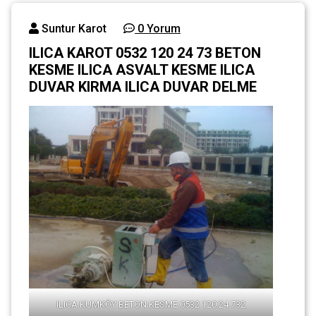
Ana
ILICA KAROT 0532
Suntur Karot
0 Yorum
sayfa
120 24 73 BETON
ILICA KAROT 0532 120 24 73 BETON
KESME ILICA
KESME ILICA ASVALT KESME ILICA
Genel
ASVALT KESME
ILICA DUVAR
DUVAR KIRMA ILICA DUVAR DELME
KIRMA ILICA
DUVAR DELME
ILICA KUMKÖY BETON KESME 0532 120 24 732