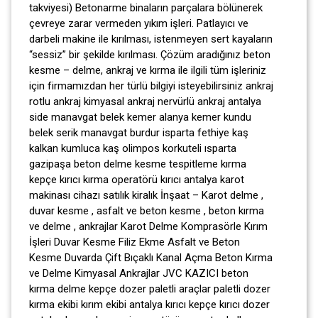
takviyesi) Betonarme binaların parçalara bölünerek
çevreye zarar vermeden yıkım işleri. Patlayıcı ve
darbeli makine ile kırılması, istenmeyen sert kayaların
“sessiz” bir şekilde kırılması. Çözüm aradığınız beton
kesme – delme, ankraj ve kırma ile ilgili tüm işleriniz
için firmamızdan her türlü bilgiyi isteyebilirsiniz ankraj
rotlu ankraj kimyasal ankraj nervürlü ankraj antalya
side manavgat belek kemer alanya kemer kundu
belek serik manavgat burdur isparta fethiye kaş
kalkan kumluca kaş olimpos korkuteli ısparta
gazipaşa beton delme kesme tespitleme kırma
kepçe kırıcı kırma operatörü kırıcı antalya karot
makinası cihazı satılık kiralık İnşaat – Karot delme ,
duvar kesme , asfalt ve beton kesme , beton kırma
ve delme , ankrajlar Karot Delme Komprasörle Kırım
İşleri Duvar Kesme Filiz Ekme Asfalt ve Beton
Kesme Duvarda Çift Bıçaklı Kanal Açma Beton Kırma
ve Delme Kimyasal Ankrajlar JVC KAZICI beton
kırma delme kepçe dozer paletli araçlar paletli dozer
kırma ekibi kırım ekibi antalya kırıcı kepçe kırıcı dozer