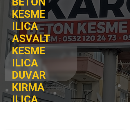
BETON
KESME
ILICA
ASVALT
KESME
ILICA
DUVAR
KIRMA
ILICA
DUVAR
DELME