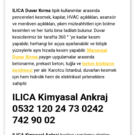
ILICA Duvar Kırma
tipik kullanımlar arasında
pencereleri kesmek, kapılar, HVAC açıklıkları, asansör
ve merdiven açıklıkları, yıkım müteahhitleri için bölme
kesimleri ve her türlü bina tadilatı bulunur. Duvar
kesicilerimiz bir tarafta 360 ° ‘ye kadar kesim
yapabilir, herhangi bir açıya ayarlanabilir ve bitişik
yüzeylerle aynı hizada kesim yapabilir.
Manavgat
Duvar Kırma
yaygın uygulamalar arasında
betonarme, prekast beton, tuğla ve
beton blokların
kesilmesi
yer alır. Karotcu İstanbul, duvarları kesmek
için hem hidrolik hem de elektriksel yeteneklere
sahiptir.
ILICA Kimyasal Ankraj
0532 120 24 73 0242
742 90 02
ILICA Kimyasal Ankraj
başlıca uygulama alanları;