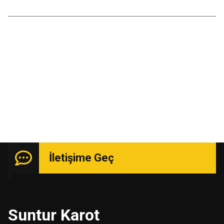
Temmuz 2016
Kasım 2015
Uzmanlık isteyen işlerde güçlü kadro ile hizmetinizde.
İletişime Geç
Suntur Karot