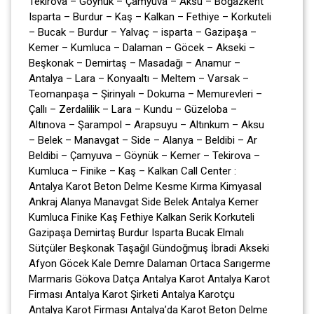
Tekirova – Göynük – Çamyuva – Aksu – Boğazkent
Isparta – Burdur – Kaş – Kalkan – Fethiye – Korkuteli
– Bucak – Burdur – Yalvaç – isparta – Gazipaşa –
Kemer – Kumluca – Dalaman – Göcek – Akseki –
Beşkonak – Demirtaş – Masadağı – Anamur –
Antalya – Lara – Konyaaltı – Meltem – Varsak –
Teomanpaşa – Şirinyalı – Dokuma – Memurevleri –
Çallı – Zerdalilik – Lara – Kundu – Güzeloba –
Altınova – Şarampol – Arapsuyu – Altınkum – Aksu
– Belek – Manavgat – Side – Alanya – Beldibi – Ar
Beldibi – Çamyuva – Göynük – Kemer – Tekirova –
Kumluca – Finike – Kaş – Kalkan Call Center :
Antalya Karot Beton Delme Kesme Kırma Kimyasal
Ankraj Alanya Manavgat Side Belek Antalya Kemer
Kumluca Finike Kaş Fethiye Kalkan Serik Korkuteli
Gazipaşa Demirtaş Burdur Isparta Bucak Elmalı
Sütçüler Beşkonak Taşağıl Gündoğmuş İbradi Akseki
Afyon Göcek Kale Demre Dalaman Ortaca Sarıgerme
Marmaris Gökova Datça Antalya Karot Antalya Karot
Firması Antalya Karot Şirketi Antalya Karotçu
Antalya Karot Firması Antalya’da Karot Beton Delme