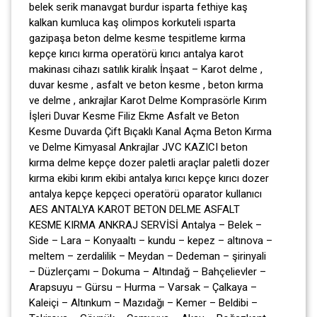
belek serik manavgat burdur isparta fethiye kaş
kalkan kumluca kaş olimpos korkuteli ısparta
gazipaşa beton delme kesme tespitleme kırma
kepçe kırıcı kırma operatörü kırıcı antalya karot
makinası cihazı satılık kiralık İnşaat – Karot delme ,
duvar kesme , asfalt ve beton kesme , beton kırma
ve delme , ankrajlar Karot Delme Komprasörle Kırım
İşleri Duvar Kesme Filiz Ekme Asfalt ve Beton
Kesme Duvarda Çift Bıçaklı Kanal Açma Beton Kırma
ve Delme Kimyasal Ankrajlar JVC KAZICI beton
kırma delme kepçe dozer paletli araçlar paletli dozer
kırma ekibi kırım ekibi antalya kırıcı kepçe kırıcı dozer
antalya kepçe kepçeci operatörü oparator kullanıcı
AES ANTALYA KAROT BETON DELME ASFALT
KESME KIRMA ANKRAJ SERVİSİ Antalya – Belek –
Side – Lara – Konyaaltı – kundu – kepez – altınova –
meltem – zerdalilik – Meydan – Dedeman – şirinyali
– Düzlerçamı – Dokuma – Altındağ – Bahçelievler –
Arapsuyu – Gürsu – Hurma – Varsak – Çalkaya –
Kaleiçi – Altınkum – Mazıdağı – Kemer – Beldibi –