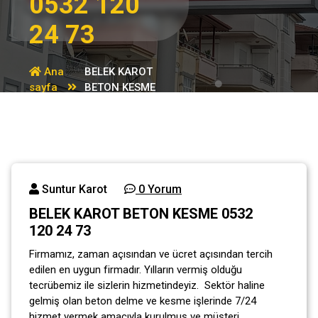
0532 120
24 73
Ana
BELEK KAROT
sayfa
BETON KESME
Genel
0532 120 24 73
Suntur Karot
0 Yorum
BELEK KAROT BETON KESME 0532
120 24 73
Firmamız, zaman açısından ve ücret açısından tercih
edilen en uygun firmadır. Yılların vermiş olduğu
tecrübemiz ile sizlerin hizmetindeyiz. Sektör haline
gelmiş olan beton delme ve kesme işlerinde 7/24
hizmet vermek amacıyla kurulmuş ve müşteri