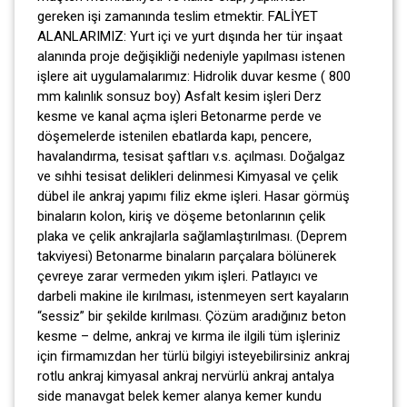
gereken işi zamanında teslim etmektir. FALİYET
ALANLARIMIZ: Yurt içi ve yurt dışında her tür inşaat
alanında proje değişikliği nedeniyle yapılması istenen
işlere ait uygulamalarımız: Hidrolik duvar kesme ( 800
mm kalınlık sonsuz boy) Asfalt kesim işleri Derz
kesme ve kanal açma işleri Betonarme perde ve
döşemelerde istenilen ebatlarda kapı, pencere,
havalandırma, tesisat şaftları v.s. açılması. Doğalgaz
ve sıhhi tesisat delikleri delinmesi Kimyasal ve çelik
dübel ile ankraj yapımı filiz ekme işleri. Hasar görmüş
binaların kolon, kiriş ve döşeme betonlarının çelik
plaka ve çelik ankrajlarla sağlamlaştırılması. (Deprem
takviyesi) Betonarme binaların parçalara bölünerek
çevreye zarar vermeden yıkım işleri. Patlayıcı ve
darbeli makine ile kırılması, istenmeyen sert kayaların
“sessiz” bir şekilde kırılması. Çözüm aradığınız beton
kesme – delme, ankraj ve kırma ile ilgili tüm işleriniz
için firmamızdan her türlü bilgiyi isteyebilirsiniz ankraj
rotlu ankraj kimyasal ankraj nervürlü ankraj antalya
side manavgat belek kemer alanya kemer kundu