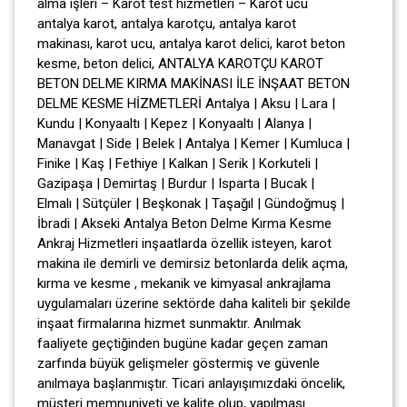
alma işleri – Karot test hizmetleri – Karot ucu
antalya karot, antalya karotçu, antalya karot
makinası, karot ucu, antalya karot delici, karot beton
kesme, beton delici, ANTALYA KAROTÇU KAROT
BETON DELME KIRMA MAKİNASI İLE İNŞAAT BETON
DELME KESME HİZMETLERİ Antalya | Aksu | Lara |
Kundu | Konyaaltı | Kepez | Konyaaltı | Alanya |
Manavgat | Side | Belek | Antalya | Kemer | Kumluca |
Finike | Kaş | Fethiye | Kalkan | Serik | Korkuteli |
Gazipaşa | Demirtaş | Burdur | Isparta | Bucak |
Elmalı | Sütçüler | Beşkonak | Taşağıl | Gündoğmuş |
İbradi | Akseki Antalya Beton Delme Kırma Kesme
Ankraj Hizmetleri inşaatlarda özellik isteyen, karot
makina ile demirli ve demirsiz betonlarda delik açma,
kırma ve kesme , mekanik ve kimyasal ankrajlama
uygulamaları üzerine sektörde daha kaliteli bir şekilde
inşaat firmalarına hizmet sunmaktır. Anılmak
faaliyete geçtiğinden bugüne kadar geçen zaman
zarfında büyük gelişmeler göstermiş ve güvenle
anılmaya başlanmıştır. Ticari anlayışımızdaki öncelik,
müşteri memnuniyeti ve kalite olup, yapılması