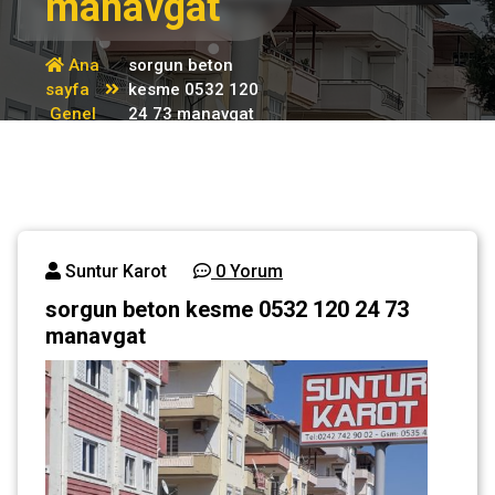
manavgat
Ana
sorgun beton
sayfa
kesme 0532 120
Genel
24 73 manavgat
Suntur Karot
0 Yorum
sorgun beton kesme 0532 120 24 73
manavgat