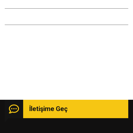
Ağustos 2016
Temmuz 2016
Kasım 2015
Uzmanlık isteyen işlerde güçlü kadro ile hizmetinizde.
İletişime Geç