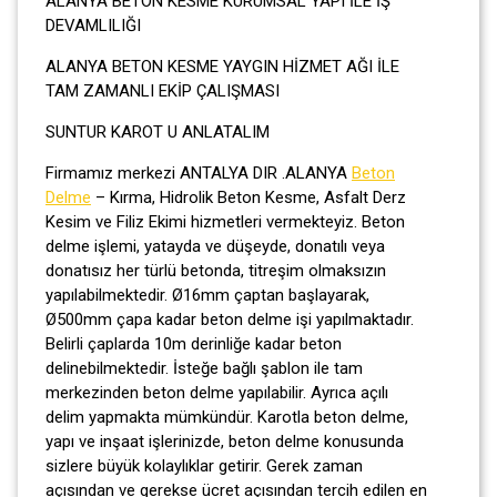
ALANYA BETON KESME KURUMSAL YAPI İLE İŞ
DEVAMLILIĞI
ALANYA BETON KESME YAYGIN HİZMET AĞI İLE
TAM ZAMANLI EKİP ÇALIŞMASI
SUNTUR KAROT U ANLATALIM
Firmamız merkezi ANTALYA DIR .ALANYA
Beton
Delme
– Kırma, Hidrolik Beton Kesme, Asfalt Derz
Kesim ve Filiz Ekimi hizmetleri vermekteyiz. Beton
delme işlemi, yatayda ve düşeyde, donatılı veya
donatısız her türlü betonda, titreşim olmaksızın
yapılabilmektedir. Ø16mm çaptan başlayarak,
Ø500mm çapa kadar beton delme işi yapılmaktadır.
Belirli çaplarda 10m derinliğe kadar beton
delinebilmektedir. İsteğe bağlı şablon ile tam
merkezinden beton delme yapılabilir. Ayrıca açılı
delim yapmakta mümkündür. Karotla beton delme,
yapı ve inşaat işlerinizde, beton delme konusunda
sizlere büyük kolaylıklar getirir. Gerek zaman
açısından ve gerekse ücret açısından tercih edilen en