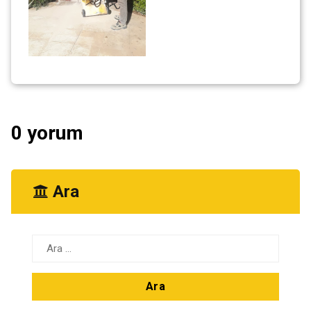
0 yorum
Ara
Arama: