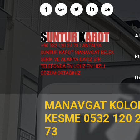
İçeriğe
geç
A
+90 532 120 24 73 | ANTALYA
SUNTUR KAROT MANAVGAT BELEK
K
SERİK VE ALANYA DAYIZ BİR
TELEFONDA EN UCUZ EN HIZLI
ÇÖZÜM ORTAĞINIZ
D
MANAVGAT KOLO
KESME 0532 120 
73