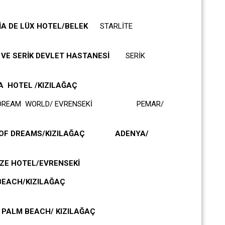
 DE LÜX HOTEL/BELEK
STARLİTE
VE SERİK DEVLET HASTANESİ
SERİK
OTEL /KIZILAĞAÇ
AM WORLD/ EVRENSEKİ PEMAR/
EAMS/KIZILAĞAÇ ADENYA/
ZE HOTEL/EVRENSEKİ
BEACH/KIZILAĞAÇ
ALM BEACH/ KIZILAĞAÇ