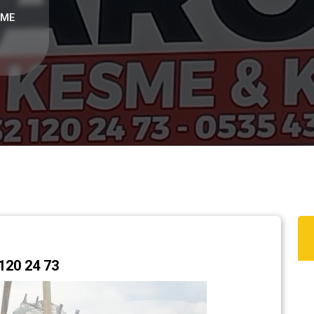
SME
20 24 73