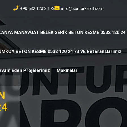
+90 532 120 24 73
info@sunturkarot.com
LANYA MANAVGAT BELEK SERİK BETON KESME 0532 120 24 
UMKÖY BETON KESME 0532 120 24 73 VE Referanslarımız
evam Eden Projelerimiz
Makinalar
N
24