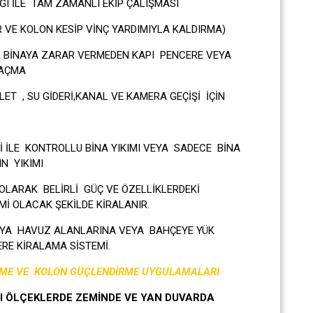
I İLE TAM ZAMANLI EKİP ÇALIŞMASI
R VE KOLON KESİP VİNÇ YARDIMIYLA KALDIRMA)
A BİNAYA ZARAR VERMEDEN KAPI PENCERE VEYA
 AÇMA
ALET , SU GİDERİ,KANAL VE KAMERA GEÇİŞİ İÇİN
İ İLE KONTROLLU BİNA YIKIMI VEYA SADECE BİNA
IN YIKIMI
OLARAK BELİRLİ GÜÇ VE ÖZELLİKLERDEKİ
Mİ OLACAK ŞEKİLDE KİRALANIR.
TIYA HAVUZ ALANLARINA VEYA BAHÇEYE YÜK
RE KİRALAMA SİSTEMİ.
RME VE KOLON GÜÇLENDİRME UYGULAMALARI
I ÖLÇEKLERDE ZEMİNDE VE YAN DUVARDA