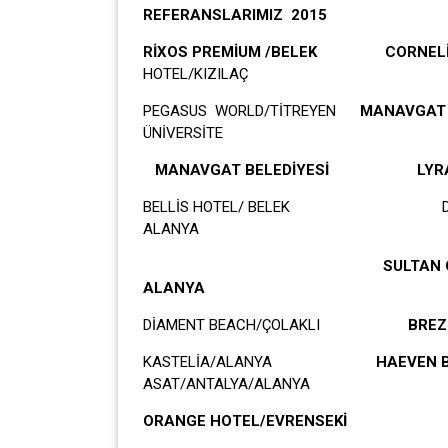
REFERANSLARIMIZ 2015
RİXOS PREMİUM /BELEK CORNELİA
HOTEL/KIZILAÇ
PEGASUS WORLD/TİTREYEN
MANAVGAT 
ÜNİVERSİTE
MANAVGAT BELEDİYESİ LYRA H
BELLİS HOTEL/ BELEK DRE
ALANYA
SULTAN OF DR
ALANYA
DİAMENT BEACH/ÇOLAKLI
BREZ
KASTELİA/ALANYA
HAEVEN 
ASAT/ANTALYA/ALANYA
ORANGE HOTEL/EVRENSEKİ P