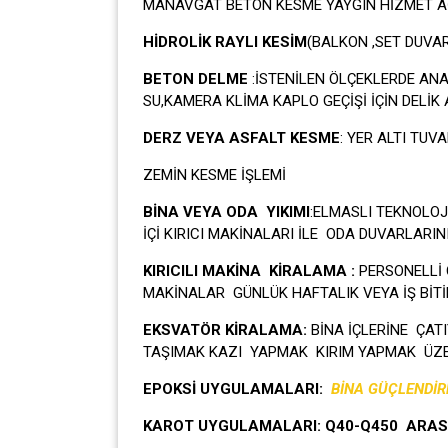
MANAVGAT BETON KESME YAYGIN HİZMET AĞ
HİDROLİK RAYLI KESİM
(BALKON ,SET DUVA
BETON DELME
:İSTENİLEN ÖLÇEKLERDE AN
SU,KAMERA KLİMA KAPLO GEÇİŞİ İÇİN DELİK
DERZ VEYA ASFALT KESME
: YER ALTI TUV
ZEMİN KESME İŞLEMİ
BİNA VEYA ODA YIKIMI
:ELMASLI TEKNOLOJ
İÇİ KIRICI MAKİNALARI İLE ODA DUVARLARIN
KIRICILI MAKİNA KİRALAMA :
PERSONELLİ 
MAKİNALAR GÜNLÜK HAFTALIK VEYA İŞ BİTİ
EKSVATÖR KİRALAMA:
BİNA İÇLERİNE ÇA
TAŞIMAK KAZI YAPMAK KIRIM YAPMAK ÜZE
EPOKSİ UYGULAMALARI:
BİNA GÜÇLENDİ
KAROT UYGULAMALARI: Q40-Q450 ARAS