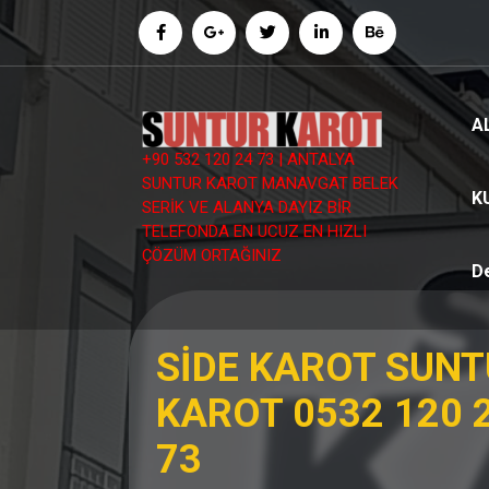
İçeriğe
geç
A
+90 532 120 24 73 | ANTALYA
SUNTUR KAROT MANAVGAT BELEK
K
SERİK VE ALANYA DAYIZ BİR
TELEFONDA EN UCUZ EN HIZLI
ÇÖZÜM ORTAĞINIZ
D
SİDE KAROT SUN
KAROT 0532 120 
73