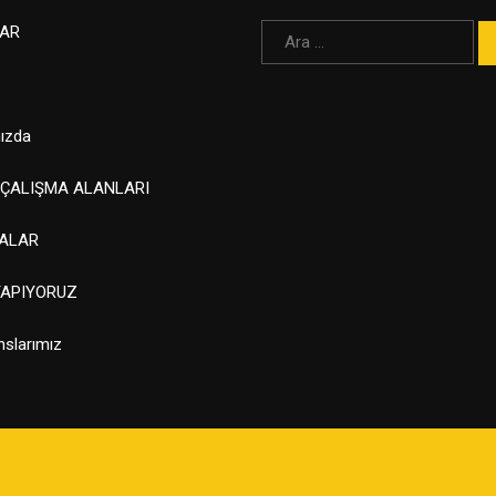
Arama:
AR
ızda
 ÇALIŞMA ALANLARI
ALAR
YAPIYORUZ
nslarımız