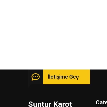
İletişime Geç
Cat
Suntur Karot