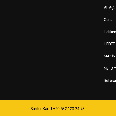
ARAÇL
Genel
Hakkım
HEDEF
MAKİN
NE İŞ 
Refera
Suntur Karot +90 532 120 24 73