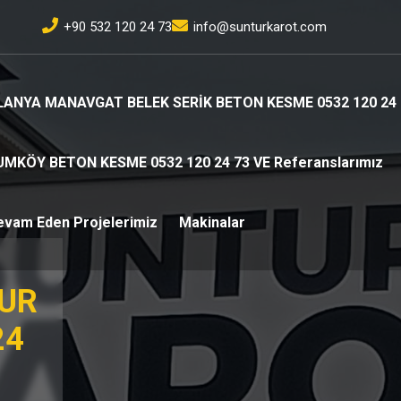
+90 532 120 24 73
info@sunturkarot.com
LANYA MANAVGAT BELEK SERİK BETON KESME 0532 120 24 
UMKÖY BETON KESME 0532 120 24 73 VE Referanslarımız
evam Eden Projelerimiz
Makinalar
TUR
24