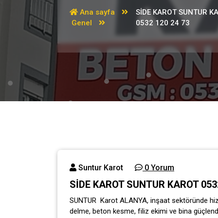
Ana sayfa
SİDE KAROT SUNTUR K
Genel
0532 120 24 73
Suntur Karot
0 Yorum
SİDE KAROT SUNTUR KAROT 0532
SUNTUR Karot ALANYA, inşaat sektöründe hizme
delme, beton kesme, filiz ekimi ve bina güçlend