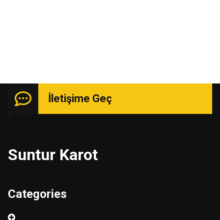
Uzmanlık isteyen işlerde güçlü kadro ile hizmetinizde.
İletişime Geç
Suntur Karot
Categories