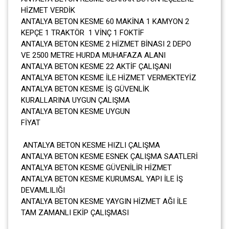
HİZMET VERDİK
ANTALYA BETON KESME 60 MAKİNA 1 KAMYON 2
KEPÇE 1 TRAKTÖR 1 VİNÇ 1 FOKTİF
ANTALYA BETON KESME 2 HİZMET BİNASI 2 DEPO
VE 2500 METRE HURDA MUHAFAZA ALANI
ANTALYA BETON KESME 22 AKTİF ÇALIŞANI
ANTALYA BETON KESME İLE HİZMET VERMEKTEYİZ
ANTALYA BETON KESME İŞ GÜVENLİK
KURALLARINA UYGUN ÇALIŞMA
ANTALYA BETON KESME UYGUN
FİYAT
ANTALYA BETON KESME HIZLI ÇALIŞMA
ANTALYA BETON KESME ESNEK ÇALIŞMA SAATLERİ
ANTALYA BETON KESME GÜVENİLİR HİZMET
ANTALYA BETON KESME KURUMSAL YAPI İLE İŞ
DEVAMLILIĞI
ANTALYA BETON KESME YAYGIN HİZMET AĞI İLE
TAM ZAMANLI EKİP ÇALIŞMASI