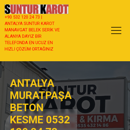
İçeriğe
geç
+90 532 120 24 73 |
ANTALYA SUNTUR KAROT
MANAVGAT BELEK SERİK VE
ALANYA DAYIZ BİR
TELEFONDA EN UCUZ EN
HIZLI ÇÖZÜM ORTAĞINIZ
ANTALYA
MURATPAŞA
BETON
KESME 0532