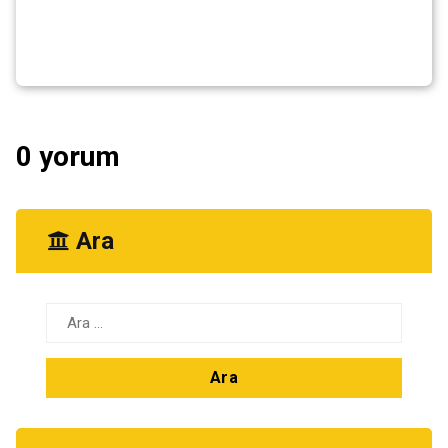
0 yorum
Ara
Arama: