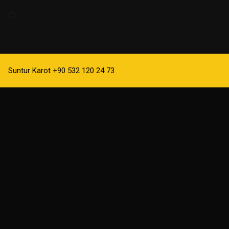
Suntur Karot +90 532 120 24 73