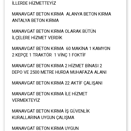
İLLERDE HİZMETTEYİZ
MANAVGAT BETON KIRMA ALANYA BETON KIRMA
ANTALYA BETON KIRMA
MANAVGAT BETON KIRMA OLARAK BÜTÜN
İLÇELERE HİZMET VERDİK
MANAVGAT BETON KIRMA 60 MAKİNA 1 KAMYON
2 KEPÇE 1 TRAKTÖR 1 VİNÇ 1 FOKTİF
MANAVGAT BETON KIRMA 2 HİZMET BİNASI 2
DEPO VE 2500 METRE HURDA MUHAFAZA ALANI
MANAVGAT BETON KIRMA 22 AKTİF ÇALIŞANI
MANAVGAT BETON KIRMA İLE HİZMET
VERMEKTEYİZ
MANAVGAT BETON KIRMA İŞ GÜVENLİK
KURALLARINA UYGUN ÇALIŞMA
MANAVGAT BETON KIRMA UYGUN