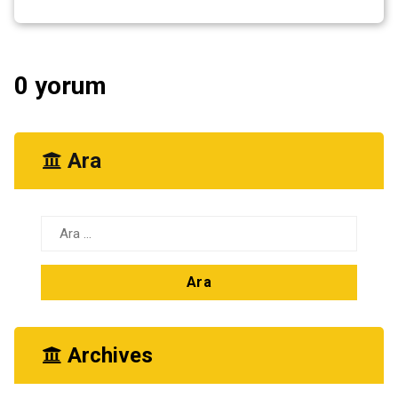
0 yorum
Ara
Arama:
Archives