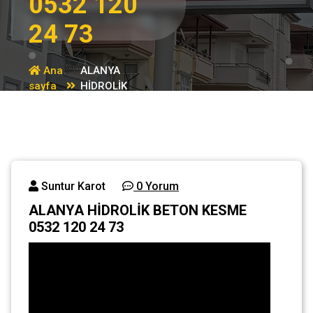
0532 120
24 73
Ana
ALANYA
sayfa
HİDROLİK
Genel
BETON KESME
0532 120 24 73
Suntur Karot
0 Yorum
ALANYA HİDROLİK BETON KESME
0532 120 24 73