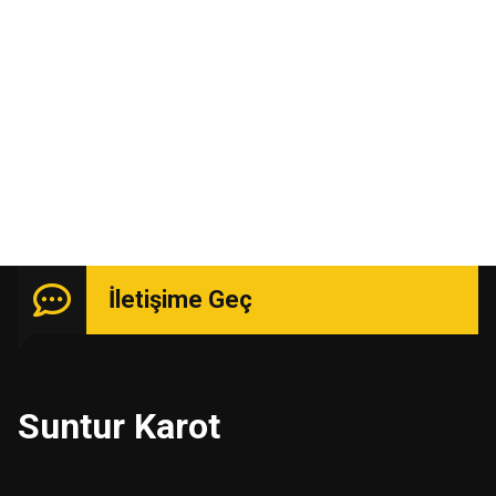
Kasım 2015
Uzmanlık isteyen işlerde güçlü kadro ile hizmetinizde.
İletişime Geç
Suntur Karot