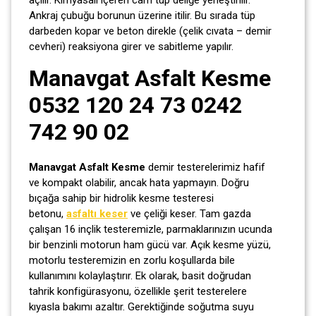
Ankraj çubuğu borunun üzerine itilir. Bu sırada tüp
darbeden kopar ve beton direkle (çelik cıvata – demir
cevheri) reaksiyona girer ve sabitleme yapılır.
Manavgat Asfalt Kesme
0532 120 24 73 0242
742 90 02
Manavgat Asfalt Kesme
demir testerelerimiz hafif
ve kompakt olabilir, ancak hata yapmayın. Doğru
bıçağa sahip bir hidrolik kesme testeresi
betonu,
asfaltı keser
ve çeliği keser. Tam gazda
çalışan 16 inçlik testeremizle, parmaklarınızın ucunda
bir benzinli motorun ham gücü var. Açık kesme yüzü,
motorlu testeremizin en zorlu koşullarda bile
kullanımını kolaylaştırır. Ek olarak, basit doğrudan
tahrik konfigürasyonu, özellikle şerit testerelere
kıyasla bakımı azaltır. Gerektiğinde soğutma suyu