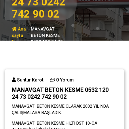
24 73 0242
742 90 02
Ana
MANAVGAT
sayfa
BETON KESME
0532 120 24 73
Genel
0242 742 90 02
Suntur Karot
0 Yorum
MANAVGAT BETON KESME 0532 120
24 73 0242 742 90 02
MANAVGAT BETON KESME OLARAK 2002 YILINDA
ÇALIŞMALARA BAŞLADIK.
MANAVGAT BETON KESME HILTI DST 10-CA