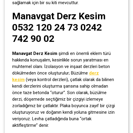
sağlamak için bir su kiti mevcuttur.
Manavgat Derz Kesim
0532 120 24 73 0242
742 90 02
Manavgat Derz Kesim
şimdi en önemli eklem türü
hakkında konuşalım, kesinlikle sorun yaratması en
muhtemel olanı. İzolasyon ve inşaat derzleri beton
dökülmeden önce oluşturulur; Büzülme
derz
kesim
(veya kontrol derzleri), çatlak olarak da bilinen
kendi derzlerini oluşturma şansına sahip olmadan
önce taze betonda “oturur”. Son olarak, büzülme
derzi, döşemede seçtiğimiz bir çizgiyi izlemeye
zorladığımız bir çatlaktır. Plaka boyunca zayıf bir çizgi
oluşturuyoruz ve doğanın kendi yoluna gitmesine izin
veriyoruz. Levha çatladığında buna “ortak
aktifleştirme” denir.