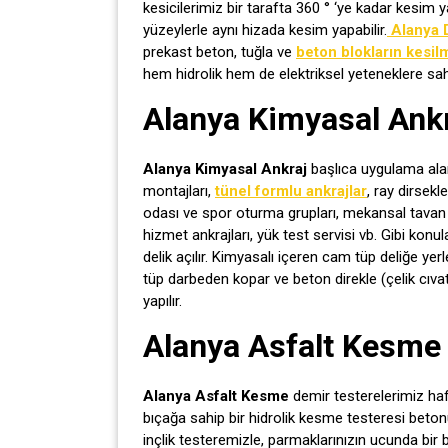
kesicilerimiz bir tarafta 360 ° ‘ye kadar kesim yap
yüzeylerle aynı hizada kesim yapabilir.
Alanya 
prekast beton, tuğla ve
beton blokların kesil
hem hidrolik hem de elektriksel yeteneklere sahi
Alanya Kimyasal Ank
Alanya Kimyasal Ankraj
başlıca uygulama alan
montajları,
tünel formlu ankrajlar
, ray dirsekl
odası ve spor oturma grupları, mekansal tavan si
hizmet ankrajları, yük test servisi vb. Gibi konul
delik açılır. Kimyasalı içeren cam tüp deliğe yerl
tüp darbeden kopar ve beton direkle (çelik cıva
yapılır.
Alanya Asfalt Kesme
Alanya Asfalt Kesme
demir testerelerimiz haf
bıçağa sahip bir hidrolik kesme testeresi beto
inçlik testeremizle, parmaklarınızın ucunda bi