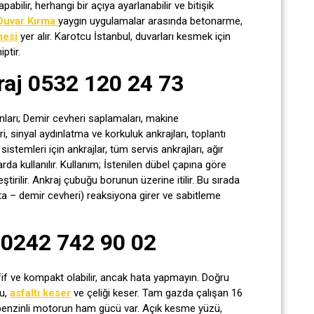
abilir, herhangi bir açıya ayarlanabilir ve bitişik
Duvar Kırma
yaygın uygulamalar arasında betonarme,
mesi
yer alır. Karotcu İstanbul, duvarları kesmek için
ptir.
raj 0532 120 24 73
ları; Demir cevheri saplamaları, makine
eri, sinyal aydınlatma ve korkuluk ankrajları, toplantı
stemleri için ankrajlar, tüm servis ankrajları, ağır
arda kullanılır. Kullanım; İstenilen dübel çapına göre
eştirilir. Ankraj çubuğu borunun üzerine itilir. Bu sırada
ta – demir cevheri) reaksiyona girer ve sabitleme
 0242 742 90 02
if ve kompakt olabilir, ancak hata yapmayın. Doğru
nu,
asfaltı keser
ve çeliği keser. Tam gazda çalışan 16
r benzinli motorun ham gücü var. Açık kesme yüzü,