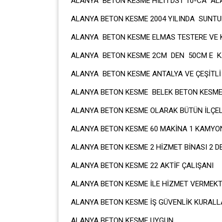
ALANYA BETON KESME HILTI DST 10-CA ALAR
ALANYA BETON KESME 2004 YILINDA SUNTUR
ALANYA BETON KESME ELMAS TESTERE VE K
ALANYA BETON KESME 2CM DEN 50CM E KA
ALANYA BETON KESME ANTALYA VE ÇEŞİTLİ
ALANYA BETON KESME BELEK BETON KESME
ALANYA BETON KESME OLARAK BÜTÜN İLÇEL
ALANYA BETON KESME 60 MAKİNA 1 KAMYON 
ALANYA BETON KESME 2 HİZMET BİNASI 2 
ALANYA BETON KESME 22 AKTİF ÇALIŞANI
ALANYA BETON KESME İLE HİZMET VERMEKT
ALANYA BETON KESME İŞ GÜVENLİK KURAL
ALANYA BETON KESME UYGUN