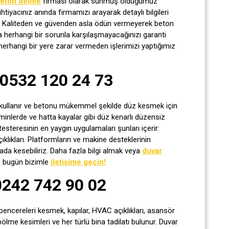
beton delme
firması olarak sunmuş olduğumuz
iyacınız anında firmamızı arayarak detaylı bilgileri
niz. Kaliteden ve güvenden asla ödün vermeyerek beton
a herhangi bir sorunla karşılaşmayacağınızı garanti
herhangi bir yere zarar vermeden işlerimizi yaptığımız
0532 120 24 73
e kullanır ve betonu mükemmel şekilde düz kesmek için
minlerde ve hatta kayalar gibi düz kenarlı düzensiz
r testeresinin en yaygın uygulamaları şunları içerir:
çıklıkları. Platformların ve makine desteklerinin
ada kesebiliriz. Daha fazla bilgi almak veya
duvar
in bugün bizimle
iletişime geçin!
0242 742 90 02
 pencereleri kesmek, kapılar, HVAC açıklıkları, asansör
 bölme kesimleri ve her türlü bina tadilatı bulunur. Duvar