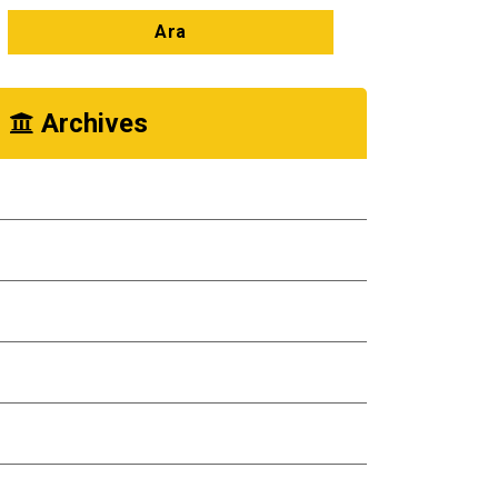
Archives
Ekim 2025
Kasım 2024
Ekim 2024
Kasım 2023
Ekim 2023
Nisan 2023