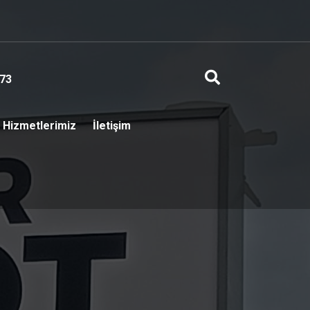
73
Hizmetlerimiz
İletişim