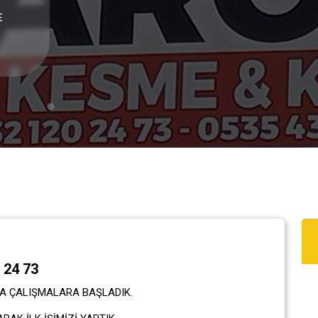
E
24 73
A ÇALIŞMALARA BAŞLADIK.