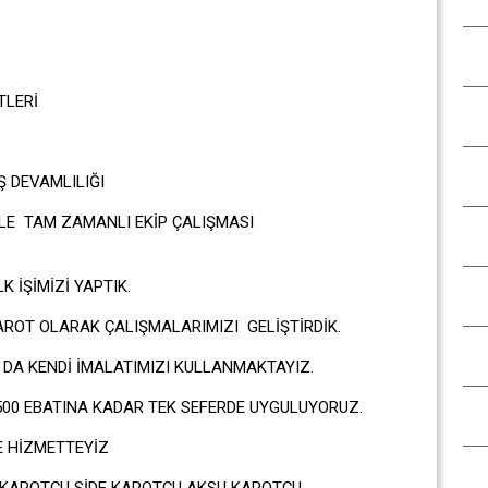
AT
TLERİ
Ş DEVAMLILIĞI
İLE TAM ZAMANLI EKİP ÇALIŞMASI
 İŞİMİZİ YAPTIK.
ROT OLARAK ÇALIŞMALARIMIZI GELİŞTİRDİK.
DA KENDİ İMALATIMIZI KULLANMAKTAYIZ.
500 EBATINA KADAR TEK SEFERDE UYGULUYORUZ.
E HİZMETTEYİZ