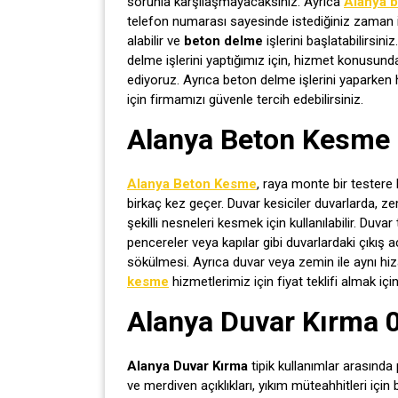
sorunla karşılaşmayacaksınız. Ayrıca
Alanya 
telefon numarası sayesinde istediğiniz zaman iht
alabilir ve
beton delme
işlerini başlatabilirsi
delme işlerini yaptığımız için, hizmet konusund
ediyoruz. Ayrıca beton delme işlerini yaparken 
için firmamızı güvenle tercih edebilirsiniz.
Alanya Beton Kesme 
Alanya Beton Kesme
, raya monte bir tester
birkaç kez geçer. Duvar kesiciler duvarlarda, ze
şekilli nesneleri kesmek için kullanılabilir. Duva
pencereler veya kapılar gibi duvarlardaki çıkış a
sökülmesi. Ayrıca duvar veya zemin ile aynı hiz
kesme
hizmetlerimiz için fiyat teklifi almak iç
Alanya Duvar Kırma 
Alanya Duvar Kırma
tipik kullanımlar arasında
ve merdiven açıklıkları, yıkım müteahhitleri için