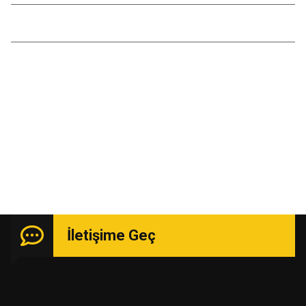
Temmuz 2016
Kasım 2015
Uzmanlık isteyen işlerde güçlü kadro ile hizmetinizde.
İletişime Geç