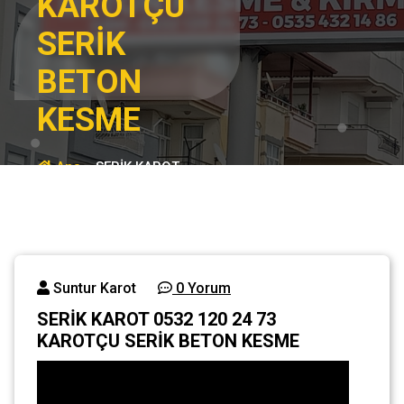
KAROTÇU
SERİK
BETON
KESME
Ana
SERİK KAROT
sayfa
0532 120 24 73
KAROTÇU SERİK
Genel
BETON KESME
Suntur Karot
0 Yorum
SERİK KAROT 0532 120 24 73
KAROTÇU SERİK BETON KESME