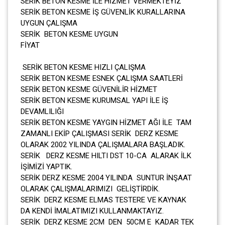
SERİK BETON KESME İLE HİZMET VERMEKTEYİZ
SERİK BETON KESME İŞ GÜVENLİK KURALLARINA
UYGUN ÇALIŞMA
SERİK BETON KESME UYGUN
FİYAT
SERİK BETON KESME HIZLI ÇALIŞMA
SERİK BETON KESME ESNEK ÇALIŞMA SAATLERİ
SERİK BETON KESME GÜVENİLİR HİZMET
SERİK BETON KESME KURUMSAL YAPI İLE İŞ
DEVAMLILIĞI
SERİK BETON KESME YAYGIN HİZMET AĞI İLE TAM
ZAMANLI EKİP ÇALIŞMASI SERİK DERZ KESME
OLARAK 2002 YILINDA ÇALIŞMALARA BAŞLADIK.
SERİK DERZ KESME HILTI DST 10-CA ALARAK İLK
İŞİMİZİ YAPTIK.
SERİK DERZ KESME 2004 YILINDA SUNTUR İNŞAAT
OLARAK ÇALIŞMALARIMIZI GELİŞTİRDİK.
SERİK DERZ KESME ELMAS TESTERE VE KAYNAK
DA KENDİ İMALATIMIZI KULLANMAKTAYIZ.
SERİK DERZ KESME 2CM DEN 50CM E KADAR TEK