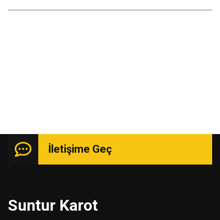
Kasım 2015
Uzmanlık isteyen işlerde güçlü kadro ile hizmetinizde.
İletişime Geç
Suntur Karot