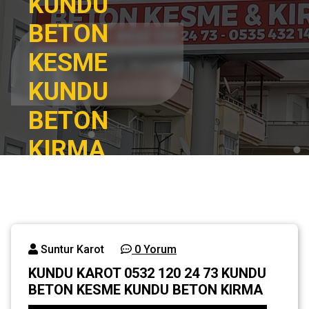
KUNDU
BETON
KESME
KUNDU
BETON
KIRMA
Ana
KUNDU KAROT
sayfa
0532 120 24 73
KUNDU BETON
Genel
KESME KUNDU
BETON KIRMA
Suntur Karot
0 Yorum
KUNDU KAROT 0532 120 24 73 KUNDU
BETON KESME KUNDU BETON KIRMA