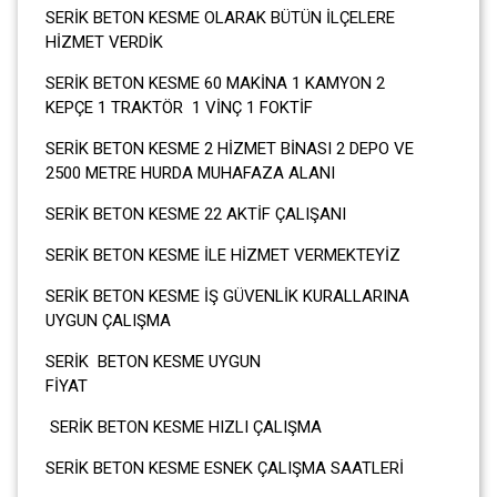
SERİK BETON KESME OLARAK BÜTÜN İLÇELERE
HİZMET VERDİK
SERİK BETON KESME 60 MAKİNA 1 KAMYON 2
KEPÇE 1 TRAKTÖR 1 VİNÇ 1 FOKTİF
SERİK BETON KESME 2 HİZMET BİNASI 2 DEPO VE
2500 METRE HURDA MUHAFAZA ALANI
SERİK BETON KESME 22 AKTİF ÇALIŞANI
SERİK BETON KESME İLE HİZMET VERMEKTEYİZ
SERİK BETON KESME İŞ GÜVENLİK KURALLARINA
UYGUN ÇALIŞMA
SERİK BETON KESME UYGUN
FİYA
SERİK BETON KESME HIZLI ÇALIŞMA
SERİK BETON KESME ESNEK ÇALIŞMA SAATLERİ