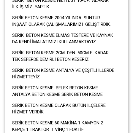
SERİK BETON KESME HILTI DST 10-CA ALARAK
İLK İŞİMİZİ YAPTIK.
SERİK BETON KESME 2004 YILINDA SUNTUR
İNŞAAT OLARAK ÇALIŞMALARIMIZI GELİŞTİRDİK.
SERİK BETON KESME ELMAS TESTERE VE KAYNAK
DA KENDİ İMALATIMIZI KULLANMAKTAYIZ.
SERİK BETON KESME 2CM DEN 50CM E KADAR
TEK SEFERDE DEMİRLİ BETON KESERİZ
SERİK BETON KESME ANTALYA VE ÇEŞİTLİ İLLERDE
HİZMETTEYİZ
SERİK BETON KESME BELEK BETON KESME
ANTALYA BETON KESME SERİK BETON KESME
SERİK BETON KESME OLARAK BÜTÜN İLÇELERE
HİZMET VERDİK
SERİK BETON KESME 60 MAKİNA 1 KAMYON 2
KEPÇE 1 TRAKTÖR 1 VİNÇ 1 FOKTİF