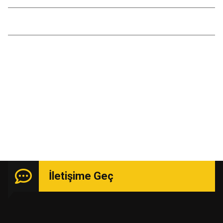
Temmuz 2016
Kasım 2015
Uzmanlık isteyen işlerde güçlü kadro ile hizmetinizde.
İletişime Geç