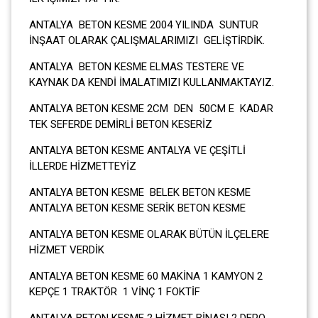
ANTALYA BETON KESME 2004 YILINDA SUNTUR
İNŞAAT OLARAK ÇALIŞMALARIMIZI GELİŞTİRDİK.
ANTALYA BETON KESME ELMAS TESTERE VE
KAYNAK DA KENDİ İMALATIMIZI KULLANMAKTAYIZ.
ANTALYA BETON KESME 2CM DEN 50CM E KADAR
TEK SEFERDE DEMİRLİ BETON KESERİZ
ANTALYA BETON KESME ANTALYA VE ÇEŞİTLİ
İLLERDE HİZMETTEYİZ
ANTALYA BETON KESME BELEK BETON KESME
ANTALYA BETON KESME SERİK BETON KESME
ANTALYA BETON KESME OLARAK BÜTÜN İLÇELERE
HİZMET VERDİK
ANTALYA BETON KESME 60 MAKİNA 1 KAMYON 2
KEPÇE 1 TRAKTÖR 1 VİNÇ 1 FOKTİF
ANTALYA BETON KESME 2 HİZMET BİNASI 2 DEPO