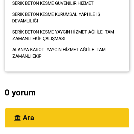
SERİK BETON KESME GÜVENİLİR HİZMET
SERİK BETON KESME KURUMSAL YAPI İLE İŞ
DEVAMLILIĞI
SERİK BETON KESME YAYGIN HİZMET AĞI İLE TAM
ZAMANLI EKİP ÇALIŞMASI
ALANYA KAROT YAYGIN HİZMET AĞI İLE TAM
ZAMANLI EKİP
0 yorum
Ara