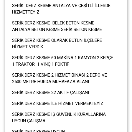
SERİK DERZ KESME ANTALYA VE ÇEŞİTLİ İLLERDE
HİZMETTEYİZ
SERİK DERZ KESME BELEK BETON KESME
ANTALYA BETON KESME SERİK BETON KESME
SERİK DERZ KESME OLARAK BÜTÜN İLÇELERE
HİZMET VERDİK
SERİK DERZ KESME 60 MAKİNA 1 KAMYON 2 KEPÇE
1 TRAKTÖR 1 VİNÇ 1 FOKTİF
SERİK DERZ KESME 2 HİZMET BİNASI 2 DEPO VE
2500 METRE HURDA MUHAFAZA ALANI
SERİK DERZ KESME 22 AKTİF ÇALIŞANI
SERİK DERZ KESME İLE HİZMET VERMEKTEYİZ
SERİK DERZ KESME İŞ GÜVENLİK KURALLARINA
UYGUN ÇALIŞMA
SERİK DERZ KESME UYGUN