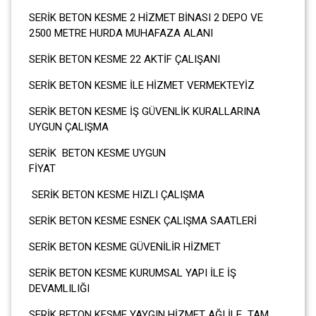
SERİK BETON KESME 2 HİZMET BİNASI 2 DEPO VE
2500 METRE HURDA MUHAFAZA ALANI
SERİK BETON KESME 22 AKTİF ÇALIŞANI
SERİK BETON KESME İLE HİZMET VERMEKTEYİZ
SERİK BETON KESME İŞ GÜVENLİK KURALLARINA
UYGUN ÇALIŞMA
SERİK BETON KESME UYGUN
FİYA
SERİK BETON KESME HIZLI ÇALIŞMA
SERİK BETON KESME ESNEK ÇALIŞMA SAATLERİ
SERİK BETON KESME GÜVENİLİR HİZMET
SERİK BETON KESME KURUMSAL YAPI İLE İŞ
DEVAMLILIĞI
SERİK BETON KESME YAYGIN HİZMET AĞI İLE TAM