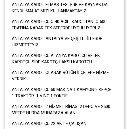
ANTALYA KAROT ELMAS TESTERE VE KAYNAK DA
KENDİ İMALATIMIZI KULLANMAKTAYIZ.
ANTALYA KAROTÇU Q 40 AÇILI KAROTTAN Q 500
EBATINA KADAR TEK SEFERDE UYGULUYORUZ.
ANTALYA KAROT ANTALYA VE ÇEŞİTLİ İLLERDE
HİZMETTEYİZ
ANTALYA KAROTÇU ALANYA KAROTÇU BELEK
KAROTÇU SİDE KAROTÇU AKSU KAROTÇU
ANTALYA KAROT OLARAK BÜTÜN İLÇELERE HİZMET
VERDİK
ANTALYA KAROTÇU 60 MAKİNA 1 KAMYON 2 KEPÇE
1 TRAKTÖR 1 VİNÇ 1 FOKTİF
ANTALYA KAROT 2 HİZMET BİNASI 2 DEPO VE 2500
METRE HURDA MUHAFAZA ALANI
ANTALYA KAROTÇU 22 AKTİF ÇALIŞANI