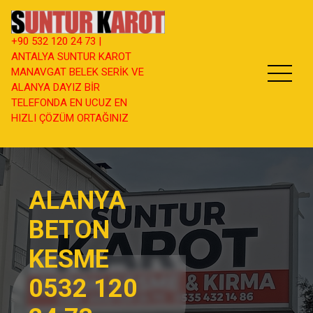
İçeriğe
geç
+90 532 120 24 73 |
ANTALYA SUNTUR KAROT
MANAVGAT BELEK SERİK VE
ALANYA DAYIZ BİR
TELEFONDA EN UCUZ EN
HIZLI ÇÖZÜM ORTAĞINIZ
ALANYA
BETON
KESME
0532 120