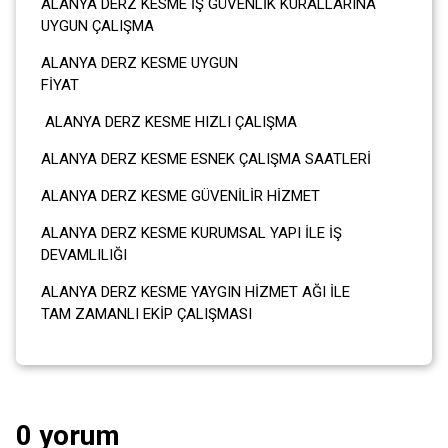
ALANYA DERZ KESME İŞ GÜVENLİK KURALLARINA
UYGUN ÇALIŞMA
ALANYA DERZ KESME UYGUN
FİYA
ALANYA DERZ KESME HIZLI ÇALIŞMA
ALANYA DERZ KESME ESNEK ÇALIŞMA SAATLERİ
ALANYA DERZ KESME GÜVENİLİR HİZMET
ALANYA DERZ KESME KURUMSAL YAPI İLE İŞ
DEVAMLILIĞI
ALANYA DERZ KESME YAYGIN HİZMET AĞI İLE
TAM ZAMANLI EKİP ÇALIŞMASI
0 yorum