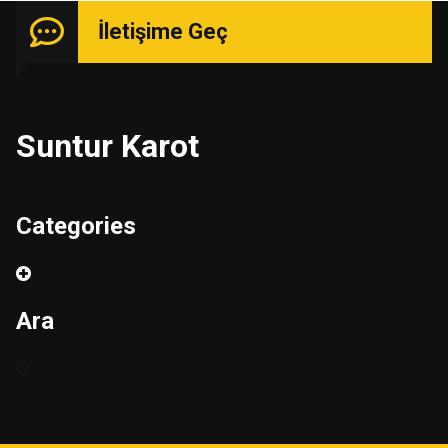
İletişime Geç
Suntur Karot
Categories
Ara