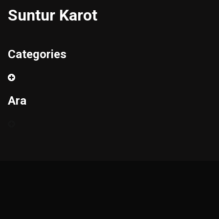
Suntur Karot
Categories
Ara