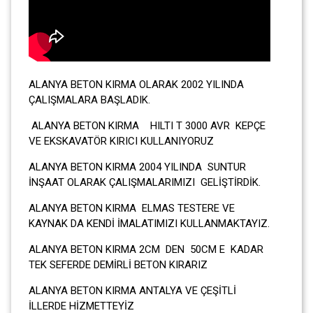
ALANYA BETON KIRMA OLARAK 2002 YILINDA
ÇALIŞMALARA BAŞLADIK.
ALANYA BETON KIRMA HILTI T 3000 AVR KEPÇE
VE EKSKAVATÖR KIRICI KULLANIYORUZ
ALANYA BETON KIRMA 2004 YILINDA SUNTUR
İNŞAAT OLARAK ÇALIŞMALARIMIZI GELİŞTİRDİK.
ALANYA BETON KIRMA ELMAS TESTERE VE
KAYNAK DA KENDİ İMALATIMIZI KULLANMAKTAYIZ.
ALANYA BETON KIRMA 2CM DEN 50CM E KADAR
TEK SEFERDE DEMİRLİ BETON KIRARIZ
ALANYA BETON KIRMA ANTALYA VE ÇEŞİTLİ
İLLERDE HİZMETTEYİZ