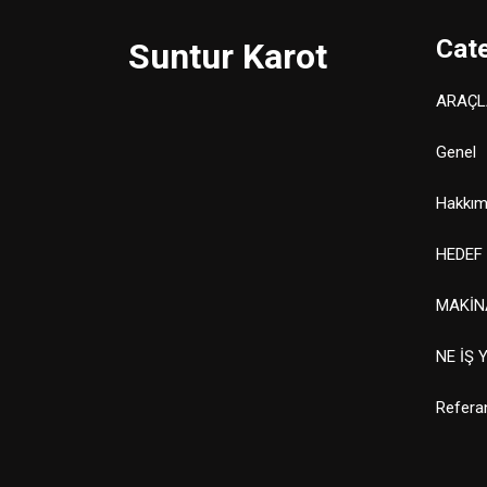
Cat
Suntur Karot
ARAÇL
Genel
Hakkım
HEDEF
MAKİN
NE İŞ 
Refera