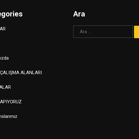
egories
Ara
Arama:
AR
ızda
 ÇALIŞMA ALANLARI
ALAR
YAPIYORUZ
nslarımız