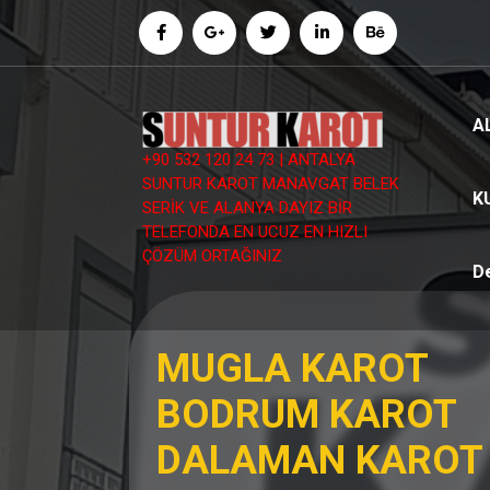
İçeriğe
geç
A
+90 532 120 24 73 | ANTALYA
SUNTUR KAROT MANAVGAT BELEK
K
SERİK VE ALANYA DAYIZ BİR
TELEFONDA EN UCUZ EN HIZLI
ÇÖZÜM ORTAĞINIZ
D
MUGLA KAROT
BODRUM KAROT
DALAMAN KAROT