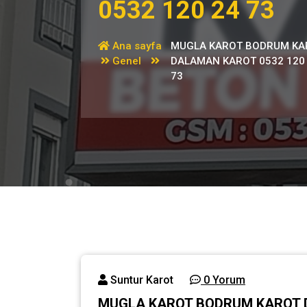
0532 120 24 73
Ana sayfa
MUGLA KAROT BODRUM KA
Genel
DALAMAN KAROT 0532 120
73
Suntur Karot
0 Yorum
MUGLA KAROT BODRUM KAROT D