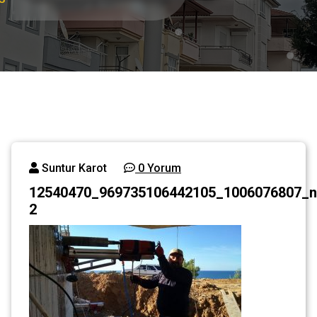
Suntur Karot
0 Yorum
12540470_969735106442105_1006076807_n
2