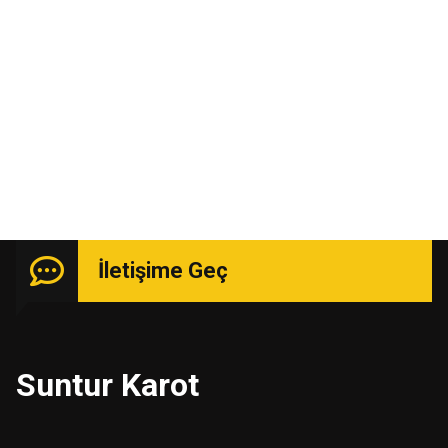
Kasım 2015
Uzmanlık isteyen işlerde güçlü kadro ile hizmetinizde.
İletişime Geç
Suntur Karot