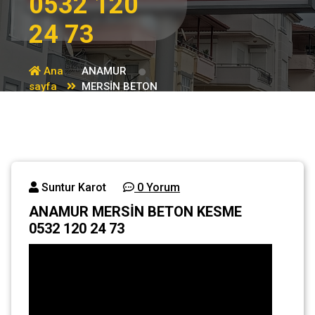
0532 120
24 73
Ana
ANAMUR
sayfa
MERSİN BETON
Genel
KESME 0532 120
24 73
Suntur Karot
0 Yorum
ANAMUR MERSİN BETON KESME
0532 120 24 73