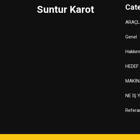
Cat
Suntur Karot
ARAÇL
Genel
Hakkım
HEDEF
MAKİN
NE İŞ 
Refera