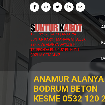
İçeriğe
geç
A
+90 532 120 24 73 | ANTALYA
SUNTUR KAROT MANAVGAT BELEK
K
SERİK VE ALANYA DAYIZ BİR
TELEFONDA EN UCUZ EN HIZLI
ÇÖZÜM ORTAĞINIZ
D
ANAMUR ALANYA
BODRUM BETON
KESME 0532 120 