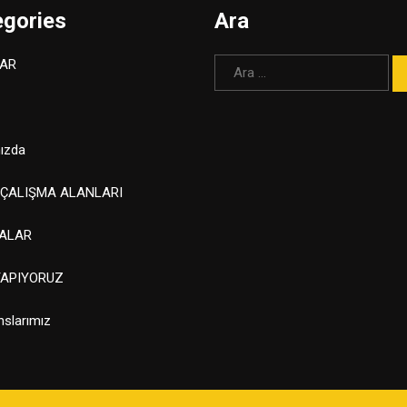
egories
Ara
Arama:
AR
ızda
 ÇALIŞMA ALANLARI
ALAR
YAPIYORUZ
nslarımız