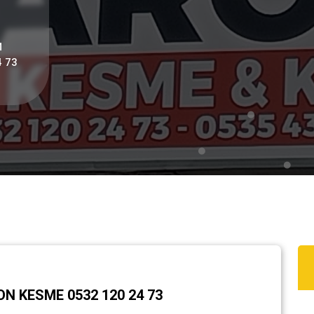
M
4 73
 KESME 0532 120 24 73