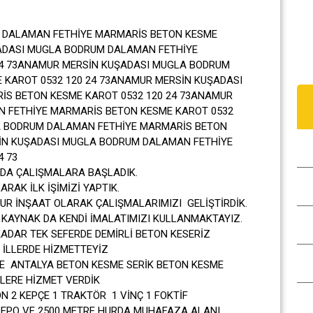
 DALAMAN FETHİYE MARMARİS BETON KESME
ŞADASI MUGLA BODRUM DALAMAN FETHİYE
24 73ANAMUR MERSİN KUŞADASI MUGLA BODRUM
 KAROT 0532 120 24 73ANAMUR MERSİN KUŞADASI
S BETON KESME KAROT 0532 120 24 73ANAMUR
 FETHİYE MARMARİS BETON KESME KAROT 0532
A BODRUM DALAMAN FETHİYE MARMARİS BETON
SİN KUŞADASI MUGLA BODRUM DALAMAN FETHİYE
4 73
DA ÇALIŞMALARA BAŞLADIK.
RAK İLK İŞİMİZİ YAPTIK.
UR İNŞAAT OLARAK ÇALIŞMALARIMIZI GELİŞTİRDİK.
KAYNAK DA KENDİ İMALATIMIZI KULLANMAKTAYIZ.
DAR TEK SEFERDE DEMİRLİ BETON KESERİZ
 İLLERDE HİZMETTEYİZ
E ANTALYA BETON KESME SERİK BETON KESME
LERE HİZMET VERDİK
 2 KEPÇE 1 TRAKTÖR 1 VİNÇ 1 FOKTİF
 DEPO VE 2500 METRE HURDA MUHAFAZA ALANI