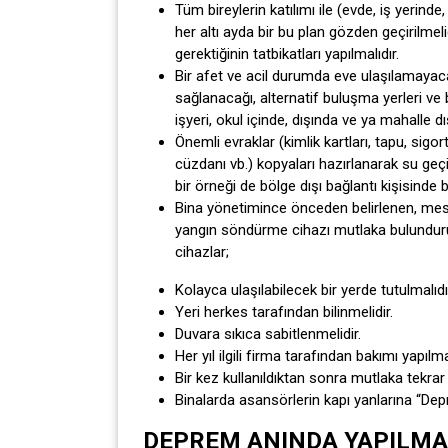
Tüm bireylerin katılımı ile (evde, iş yerinde
her altı ayda bir bu plan gözden geçirilme
gerektiğinin tatbikatları yapılmalıdır.
Bir afet ve acil durumda eve ulaşılamayacak 
sağlanacağı, alternatif buluşma yerleri ve bi
işyeri, okul içinde, dışında ve ya mahalle dı
Önemli evraklar (kimlik kartları, tapu, sigo
cüzdanı vb.) kopyaları hazırlanarak su geç
bir örneği de bölge dışı bağlantı kişisinde 
Bina yönetimince önceden belirlenen, mesk
yangın söndürme cihazı mutlaka bulundurulm
cihazlar;
Kolayca ulaşılabilecek bir yerde tutulmalıdı
Yeri herkes tarafından bilinmelidir.
Duvara sıkıca sabitlenmelidir.
Her yıl ilgili firma tarafından bakımı yapılmal
Bir kez kullanıldıktan sonra mutlaka tekrar 
Binalarda asansörlerin kapı yanlarına “Depr
DEPREM ANINDA YAPILMA