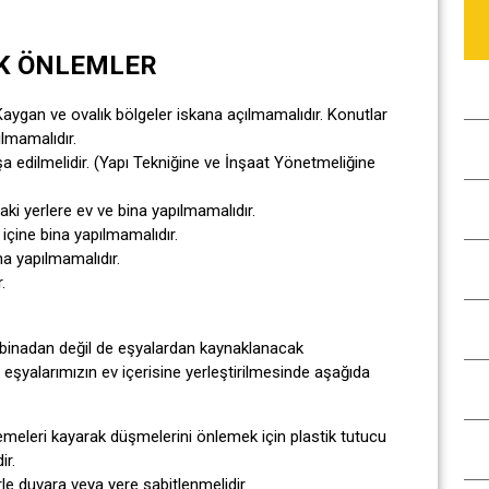
K ÖNLEMLER
r. Kaygan ve ovalık bölgeler iskana açılmamalıdır. Konutlar
ılmamalıdır.
nşa edilmelidir. (Yapı Tekniğine ve İnşaat Yönetmeliğine
aki yerlere ev ve bina yapılmamalıdır.
 içine bina yapılmamalıdır.
a yapılmamalıdır.
.
i binadan değil de eşyalardan kaynaklanacak
eşyalarımızın ev içerisine yerleştirilmesinde aşağıda
meleri kayarak düşmelerini önlemek için plastik tutucu
ir.
le duvara veya yere sabitlenmelidir.