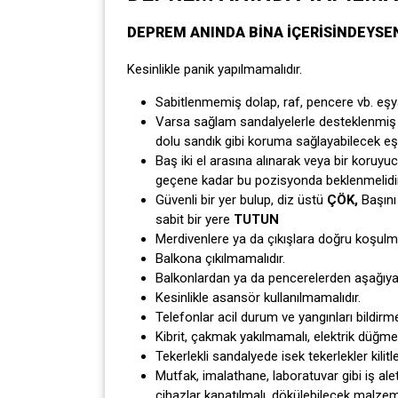
DEPREM ANINDA BİNA İÇERİSİNDEYSEN
Kesinlikle panik yapılmamalıdır.
Sabitlenmemiş dolap, raf, pencere vb. eşy
Varsa sağlam sandalyelerle desteklenmiş m
dolu sandık gibi koruma sağlayabilecek eş
Baş iki el arasına alınarak veya bir koruyuc
geçene kadar bu pozisyonda beklenmelidir
Güvenli bir yer bulup, diz üstü
ÇÖK,
Başını
sabit bir yere
TUTUN
Merdivenlere ya da çıkışlara doğru koşulm
Balkona çıkılmamalıdır.
Balkonlardan ya da pencerelerden aşağıya
Kesinlikle asansör kullanılmamalıdır.
Telefonlar acil durum ve yangınları bildirm
Kibrit, çakmak yakılmamalı, elektrik düğme
Tekerlekli sandalyede isek tekerlekler kili
Mutfak, imalathane, laboratuvar gibi iş alet
cihazlar kapatılmalı, dökülebilecek malze