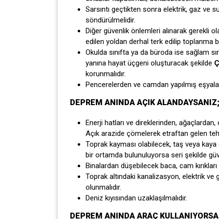
Sarsıntı geçtikten sonra elektrik, gaz ve su 
söndürülmelidir.
Diğer güvenlik önlemleri alınarak gerekli 
edilen yoldan derhal terk edilip toplanma bö
Okulda sınıfta ya da büroda ise sağlam sır
yanına hayat üçgeni oluşturacak şekilde
Ç
korunmalıdır.
Pencerelerden ve camdan yapılmış eşyalar
DEPREM ANINDA AÇIK ALANDAYSANIZ
Enerji hatları ve direklerinden, ağaçlardan,
Açık arazide çömelerek etraftan gelen tehlik
Toprak kayması olabilecek, taş veya kaya 
bir ortamda bulunuluyorsa seri şekilde güve
Binalardan düşebilecek baca, cam kırıkları v
Toprak altındaki kanalizasyon, elektrik ve g
olunmalıdır.
Deniz kıyısından uzaklaşılmalıdır.
DEPREM ANINDA ARAÇ KULLANIYORSA