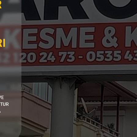
R
I
VE
NTUR
A