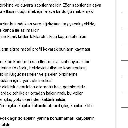
birbirine ve duvara sabitlenmelidir. Eğer sabitlenen eşya
a etkisini düşürmek için araya bir dolgu malzemesi
zlar bulundukları yere ağırlıklarını taşıyacak şekilde,
kanca ile asılmalıdır.
mekanik kilitler takılarak sıkıca kapalı kalmaları
arın altına metal profil koyarak bunların kayması
ecek bir konumda sabitlenmeli ve kırılmayacak bir
rine fosforlu, belirleyici etiketler konulmalıdır.
ilir. Küçük nesneler ve şişeler, birbirlerine
arın içine yerleştirilmelidir.
lektrik sigortaları otomatik hale getirilmelidir.
rdaki tehlikeler ortadan kaldırılmalı, bu yollar
r çıkış yolu üzerinden kaldırılmalıdır.
 açılan kapılar kullanılmalı, acil çıkış kapıları kilitli
lecek ağır dolapların yanına konulmamalı, karyolanın
lıdır.