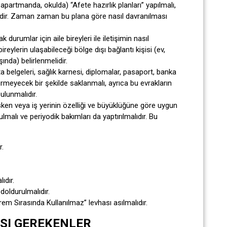
, apartmanda, okulda) “Afete hazırlık planları” yapılmalı,
lidir. Zaman zaman bu plana göre nasıl davranılması
durumlar için aile bireyleri ile iletişimin nasıl
reylerin ulaşabileceği bölge dışı bağlantı kişisi (ev,
şında) belirlenmelidir.
rta belgeleri, sağlık karnesi, diplomalar, pasaport, banka
irmeyecek bir şekilde saklanmalı, ayrıca bu evrakların
bulunmalıdır.
en veya iş yerinin özelliği ve büyüklüğüne göre uygun
alı ve periyodik bakımları da yaptırılmalıdır. Bu
r.
ıdır.
doldurulmalıdır.
em Sırasında Kullanılmaz” levhası asılmalıdır.
SI GEREKENLER