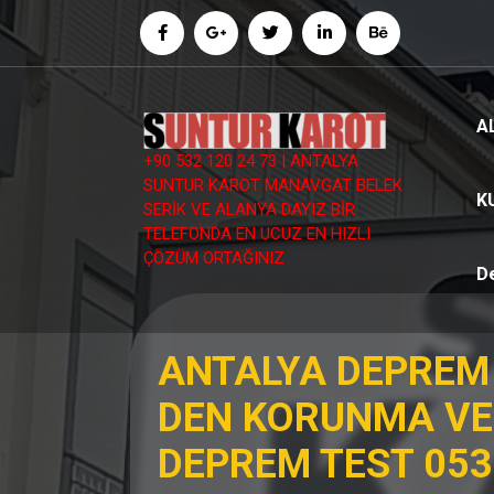
İçeriğe
geç
A
+90 532 120 24 73 | ANTALYA
SUNTUR KAROT MANAVGAT BELEK
K
SERİK VE ALANYA DAYIZ BİR
TELEFONDA EN UCUZ EN HIZLI
ÇÖZÜM ORTAĞINIZ
D
ANTALYA DEPREM
DEN KORUNMA VE
DEPREM TEST 053