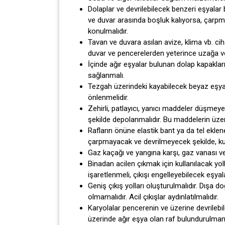
Dolaplar ve devrilebilecek benzeri eşyalar 
ve duvar arasında boşluk kalıyorsa, çarpm
konulmalıdır.
Tavan ve duvara asılan avize, klima vb. ciha
duvar ve pencerelerden yeterince uzağa ve 
İçinde ağır eşyalar bulunan dolap kapakları 
sağlanmalı.
Tezgah üzerindeki kayabilecek beyaz eşyal
önlenmelidir.
Zehirli, patlayıcı, yanıcı maddeler düşmey
şekilde depolanmalıdır. Bu maddelerin üzerle
Rafların önüne elastik bant ya da tel ekleneb
çarpmayacak ve devrilmeyecek şekilde, kutul
Gaz kaçağı ve yangına karşı, gaz vanası ve e
Binadan acilen çıkmak için kullanılacak yolla
işaretlenmeli, çıkışı engelleyebilecek eşyala
Geniş çıkış yolları oluşturulmalıdır. Dışa doğru
olmamalıdır. Acil çıkışlar aydınlatılmalıdır.
Karyolalar pencerenin ve üzerine devrilebi
üzerinde ağır eşya olan raf bulundurulmama