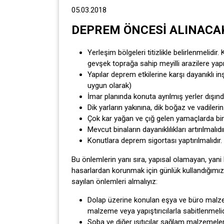
05.03.2018
DEPREM ÖNCESİ ALINACA
Yerleşim bölgeleri titizlikle belirlenmelidi
gevşek toprağa sahip meyilli arazilere yap
Yapılar deprem etkilerine karşı dayanıklı i
uygun olarak)
İmar planında konuta ayrılmış yerler dışınd
Dik yarların yakınına, dik boğaz ve vadilerin
Çok kar yağan ve çığ gelen yamaçlarda bin
Mevcut binaların dayanıklılıkları artırılmalıdır
Konutlara deprem sigortası yaptırılmalıdır.
Bu önlemlerin yanı sıra, yapısal olamayan, yan
hasarlardan korunmak için günlük kullandığımız 
sayılan önlemleri almalıyız:
Dolap üzerine konulan eşya ve büro malze
malzeme veya yapıştırıcılarla sabitlenmelid
Soba ve diğer ısıtıcılar sağlam malzemeler