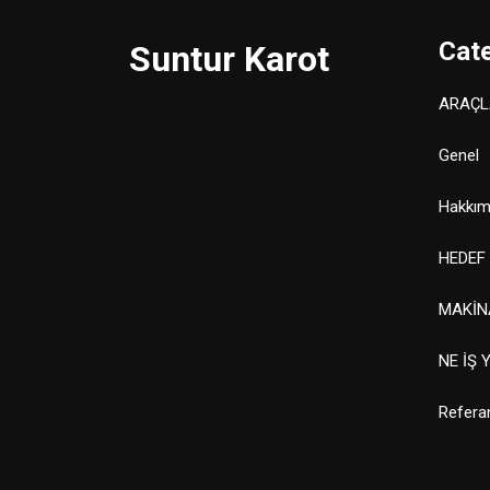
Cat
Suntur Karot
ARAÇL
Genel
Hakkım
HEDEF
MAKİN
NE İŞ 
Refera