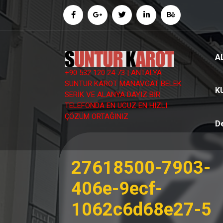
İçeriğe
geç
A
+90 532 120 24 73 | ANTALYA
SUNTUR KAROT MANAVGAT BELEK
K
SERİK VE ALANYA DAYIZ BİR
TELEFONDA EN UCUZ EN HIZLI
ÇÖZÜM ORTAĞINIZ
D
27618500-7903-
406e-9ecf-
1062c6d68e27-5