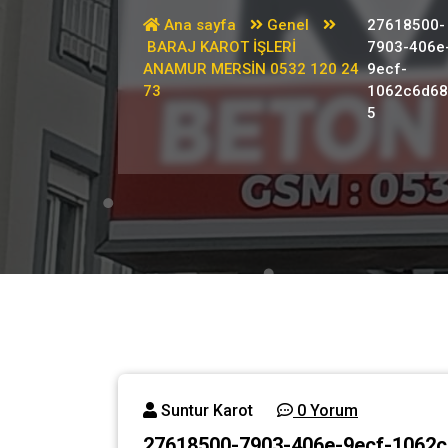
Ana sayfa
Genel
27618500-
BARAJ KAROT İŞLERİ
7903-406e
ANAMUR MERSİN 0532 120 24
9ecf-
73
1062c6d68
5
Suntur Karot
0 Yorum
27618500-7903-406e-9ecf-1062