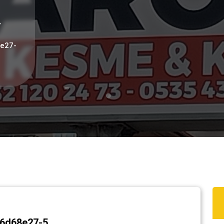
-
e27-
c6d68e27-5