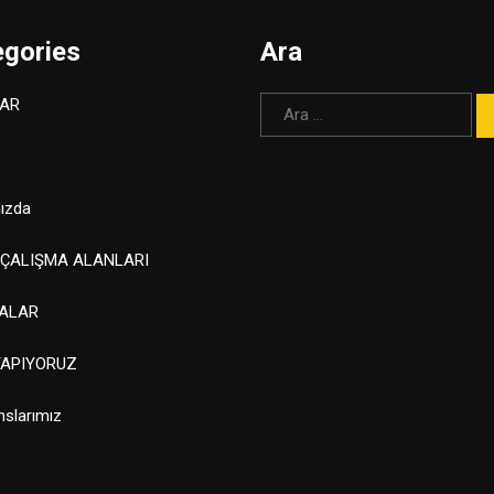
egories
Ara
Arama:
AR
ızda
 ÇALIŞMA ALANLARI
ALAR
YAPIYORUZ
nslarımız