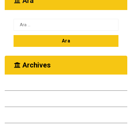
Ara
Arama:
Archives
Ekim 2025
Kasım 2024
Ekim 2024
Kasım 2023