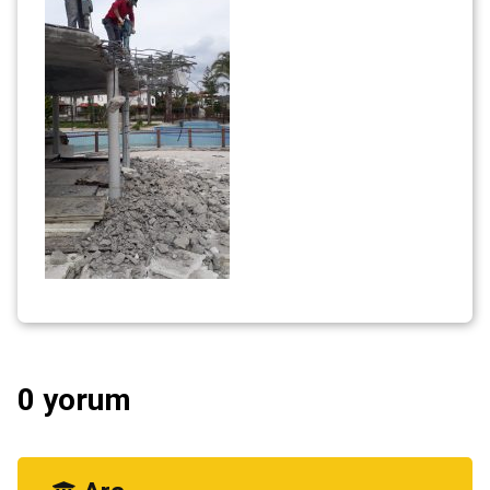
0 yorum