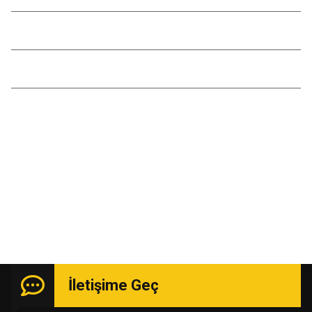
Ağustos 2016
Temmuz 2016
Kasım 2015
Uzmanlık isteyen işlerde güçlü kadro ile hizmetinizde.
İletişime Geç