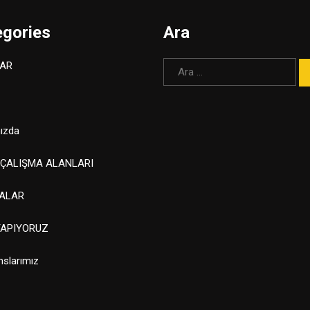
egories
Ara
Arama:
AR
ızda
 ÇALIŞMA ALANLARI
ALAR
YAPIYORUZ
nslarımız