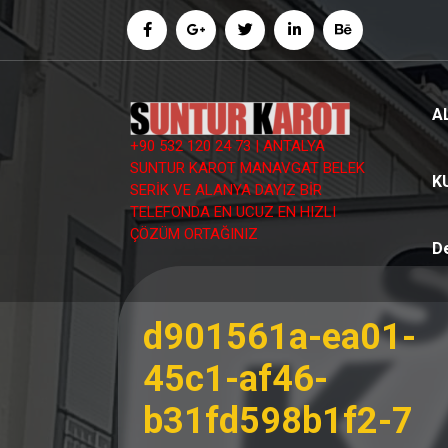
İçeriğe
geç
A
+90 532 120 24 73 | ANTALYA
SUNTUR KAROT MANAVGAT BELEK
K
SERİK VE ALANYA DAYIZ BİR
TELEFONDA EN UCUZ EN HIZLI
ÇÖZÜM ORTAĞINIZ
D
d901561a-ea01-
45c1-af46-
b31fd598b1f2-7