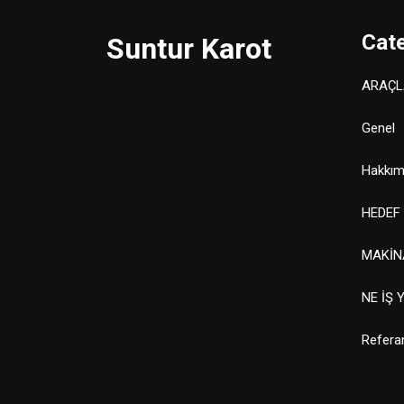
Cat
Suntur Karot
ARAÇL
Genel
Hakkım
HEDEF
MAKİN
NE İŞ 
Refera