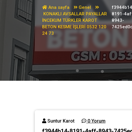
Ana sayfa
Genel
f3944b14
KONAKLI AVSALLAR PAYALLAR
8191-4af
İNCEKUM TÜRKLER KAROT
8943-
BETON KESME İŞLERİ 0532 120
7425ed0
24 73
Suntur Karot
0 Yorum
f3944b14-8191-4aff-8943-7425e