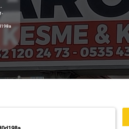
-
f-
d198a
d0d198a