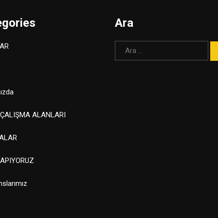
egories
Ara
Arama:
AR
ızda
 ÇALIŞMA ALANLARI
ALAR
YAPIYORUZ
nslarımız