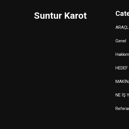
Cat
Suntur Karot
ARAÇL
Genel
Hakkım
HEDEF
MAKİN
NE İŞ 
Refera