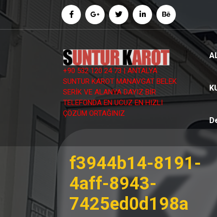
İçeriğe
geç
A
+90 532 120 24 73 | ANTALYA
SUNTUR KAROT MANAVGAT BELEK
K
SERİK VE ALANYA DAYIZ BİR
TELEFONDA EN UCUZ EN HIZLI
ÇÖZÜM ORTAĞINIZ
D
f3944b14-8191-
4aff-8943-
7425ed0d198a