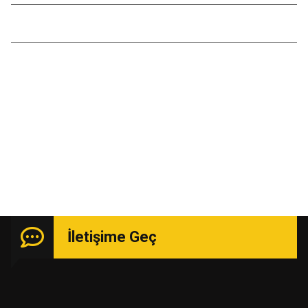
Temmuz 2016
Kasım 2015
Uzmanlık isteyen işlerde güçlü kadro ile hizmetinizde.
İletişime Geç