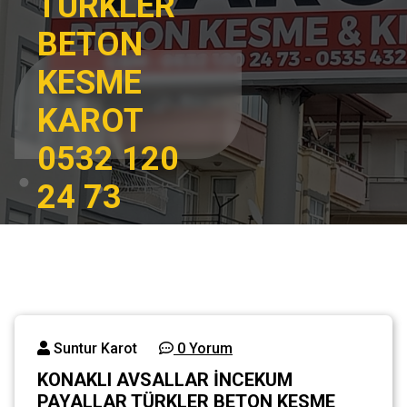
TÜRKLER
BETON
KESME
KAROT
0532 120
24 73
Ana
KONAKLI
sayfa
AVSALLAR
İNCEKUM
Genel
PAYALLAR
TÜRKLER BETON
KESME KAROT
Suntur Karot
0 Yorum
0532 120 24 73
KONAKLI AVSALLAR İNCEKUM
PAYALLAR TÜRKLER BETON KESME