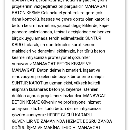
projelerinin vazgeçilmez bir parçasıdır. MANAVGAT
BATON KESME Geleneksel yöntemlere göre çok
daha kontrollü, hassas ve çevre dostu olan karot ile
beton kesim hizmetleri, yapısal değişikliklerde, kapı-
pencere açılımlarında, tesisat geçişlerinde ve benzeri
birçok uygulamada tercih edilmektedir. SUNTUR
KAROT olarak, en son teknoloji karot kesme
makineleri ve deneyimli ekibimizle, her türlü beton
kesme ihtiyacınıza profesyonel çözümler
sunuyoruz.MANAVGAT BETON KESME VE
MANAVGAT Beton delme hizmetleri, inşaat ve
renovasyon projelerinde büyük bir öneme sahiptir.
SUNTUR KAROT’un uzman ekibi, yüksek kaliteli
ekipman kullanarak beton yüzeylerde istenilen
delikleri açarak projelerinizi hızlandırır. MANAVGAT
BETON KESME Güvenilir ve profesyonel hizmet
anlayışımızla, her türlü beton delme ihtiyacınıza
çözüm sunuyoruz.HEDEF GÜÇLÜ KARARLI
GÜVENİLİR VE ZAMANINDA HİZMET. DOĞRU ZANDA
DOĞRU İŞEM VE MAKİNA TERCİHİ MANAVGAT