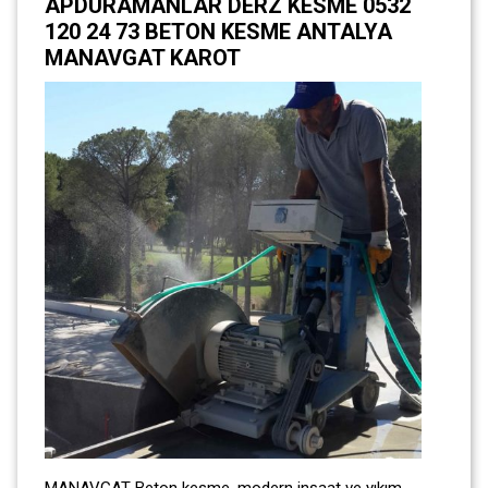
APDURAMANLAR DERZ KESME 0532
120 24 73 BETON KESME ANTALYA
MANAVGAT KAROT
MANAVGAT Beton kesme, modern inşaat ve yıkım