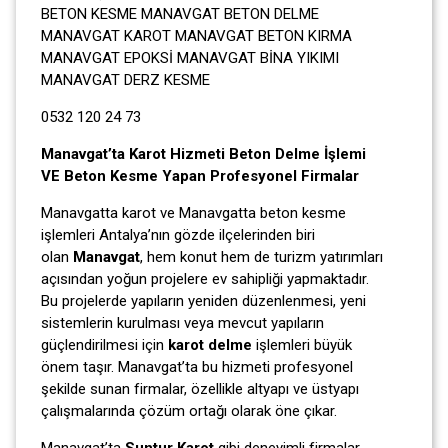
BETON KESME MANAVGAT BETON DELME
MANAVGAT KAROT MANAVGAT BETON KIRMA
MANAVGAT EPOKSİ MANAVGAT BİNA YIKIMI
MANAVGAT DERZ KESME
0532 120 24 73
Manavgat’ta Karot Hizmeti Beton Delme İşlemi
VE Beton Kesme Yapan Profesyonel Firmalar
Manavgatta karot ve Manavgatta beton kesme
işlemleri Antalya’nın gözde ilçelerinden biri
olan
Manavgat
, hem konut hem de turizm yatırımları
açısından yoğun projelere ev sahipliği yapmaktadır.
Bu projelerde yapıların yeniden düzenlenmesi, yeni
sistemlerin kurulması veya mevcut yapıların
güçlendirilmesi için
karot delme
işlemleri büyük
önem taşır. Manavgat’ta bu hizmeti profesyonel
şekilde sunan firmalar, özellikle altyapı ve üstyapı
çalışmalarında çözüm ortağı olarak öne çıkar.
Manavgat’ta
Suntur Karot
gibi deneyimli firmalar,