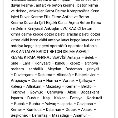
duvar kesme , asfalt ve beton kesme , beton kırma
ve delme , ankrajlar Karot Delme Komprasörle Kırım
İşleri Duvar Kesme Filiz Ekme Asfalt ve Beton
Kesme Duvarda Çift Bıçaklı Kanal Açma Beton Kırma
ve Delme Kimyasal Ankrajlar JVC KAZICI beton
kırma delme kepçe dozer paletli araçlar paletli dozer
kırma ekibi kırım ekibi antalya kırıcı kepçe kırıcı dozer
antalya kepçe kepçeci operatörü oparator kullanıcı
AES ANTALYA KAROT BETON DELME ASFALT
KESME KIRMA ANKRAJ SERVİSİ Antalya – Belek –
Side – Lara – Konyaaltı – kundu – kepez – altınova –
meltem – zerdalilik – Meydan – Dedeman – şirinyali
– Düzlerçamı – Dokuma – Altındağ – Bahçelievler –
Arapsuyu – Gürsu – Hurma – Varsak – Çalkaya –
Kaleiçi – Altınkum – Mazıdağı – Kemer – Beldibi –
Tekirova – Göynük – Çamyuva – Aksu – Boğazkent
Isparta – Burdur – Kaş – Kalkan – Fethiye – Korkuteli
– Bucak – Burdur – Yalvaç – isparta – Gazipaşa –
Kemer – Kumluca – Dalaman – Göcek – Akseki –
Beşkonak – Demirtaş – Masadağı – Anamur –