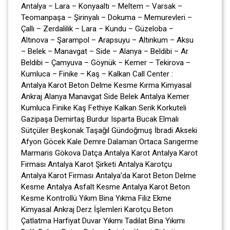
Antalya – Lara – Konyaaltı – Meltem – Varsak –
Teomanpaşa – Şirinyalı – Dokuma – Memurevleri –
Çallı – Zerdalilik – Lara – Kundu – Güzeloba –
Altınova – Şarampol – Arapsuyu – Altınkum – Aksu
– Belek – Manavgat – Side – Alanya – Beldibi – Ar
Beldibi – Çamyuva – Göynük – Kemer – Tekirova –
Kumluca – Finike – Kaş – Kalkan Call Center :
Antalya Karot Beton Delme Kesme Kırma Kimyasal
Ankraj Alanya Manavgat Side Belek Antalya Kemer
Kumluca Finike Kaş Fethiye Kalkan Serik Korkuteli
Gazipaşa Demirtaş Burdur Isparta Bucak Elmalı
Sütçüler Beşkonak Taşağıl Gündoğmuş İbradi Akseki
Afyon Göcek Kale Demre Dalaman Ortaca Sarıgerme
Marmaris Gökova Datça Antalya Karot Antalya Karot
Firması Antalya Karot Şirketi Antalya Karotçu
Antalya Karot Firması Antalya’da Karot Beton Delme
Kesme Antalya Asfalt Kesme Antalya Karot Beton
Kesme Kontrollü Yıkım Bina Yıkma Filiz Ekme
Kimyasal Ankraj Derz İşlemleri Karotçu Beton
Çatlatma Harfiyat Duvar Yıkımı Tadilat Bina Yıkımı