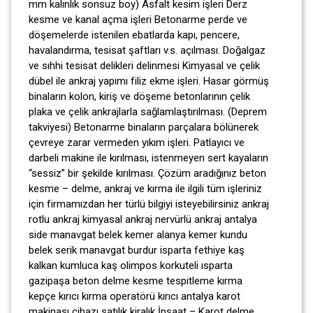
mm kalınlık sonsuz boy) Asfalt kesim işleri Derz
kesme ve kanal açma işleri Betonarme perde ve
döşemelerde istenilen ebatlarda kapı, pencere,
havalandırma, tesisat şaftları v.s. açılması. Doğalgaz
ve sıhhi tesisat delikleri delinmesi Kimyasal ve çelik
dübel ile ankraj yapımı filiz ekme işleri. Hasar görmüş
binaların kolon, kiriş ve döşeme betonlarının çelik
plaka ve çelik ankrajlarla sağlamlaştırılması. (Deprem
takviyesi) Betonarme binaların parçalara bölünerek
çevreye zarar vermeden yıkım işleri. Patlayıcı ve
darbeli makine ile kırılması, istenmeyen sert kayaların
“sessiz” bir şekilde kırılması. Çözüm aradığınız beton
kesme – delme, ankraj ve kırma ile ilgili tüm işleriniz
için firmamızdan her türlü bilgiyi isteyebilirsiniz ankraj
rotlu ankraj kimyasal ankraj nervürlü ankraj antalya
side manavgat belek kemer alanya kemer kundu
belek serik manavgat burdur isparta fethiye kaş
kalkan kumluca kaş olimpos korkuteli ısparta
gazipaşa beton delme kesme tespitleme kırma
kepçe kırıcı kırma operatörü kırıcı antalya karot
makinası cihazı satılık kiralık İnşaat – Karot delme ,