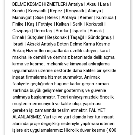
DELME KESME HİZMETLERİ Antalya | Aksu | Lara |
Kundu | Konyaaltı | Kepez | Konyaaltı | Alanya |
Manavgat | Side | Belek | Antalya | Kemer | Kumluca |
Finike | Kaş | Fethiye | Kalkan | Serik | Korkuteli |
Gazipaşa | Demirtaş | Burdur | Isparta | Bucak |
Elmalı | Sütçüler | Beşkonak | Taşağıl | Gündoğmuş |
İbradi | Akseki Antalya Beton Delme Kırma Kesme
Ankraj Hizmetleri inşaatlarda özellik isteyen, karot
makina ile demirli ve demirsiz betonlarda delik açma,
kırma ve kesme , mekanik ve kimyasal ankrajlama
uygulamaları üzerine sektörde daha kaliteli bir şekilde
inşaat firmalarına hizmet sunmaktır. Anılmak
faaliyete geçtiğinden bugüne kadar geçen zaman
zarfında büyük gelişmeler göstermiş ve güvenle
anılmaya başlanmıştır. Ticari anlayışımızdaki öncelik,
müşteri memnuniyeti ve kalite olup, yapılması
gereken işi zamanında teslim etmektir. FALİYET
ALANLARIMIZ: Yurt içi ve yurt dışında her tür inşaat
alanında proje değişikliği nedeniyle yapılması istenen
işlere ait uygulamalarımız: Hidrolik duvar kesme ( 800