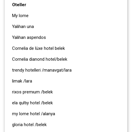
Oteller
My lome
Yalıhan una
Yalıhan aspendos
Cornelia de lüxe hotel belek
Cornelia dianond hotel/belek
trendy hotelleri /manavgat/lara
limak /lara
rixos premıum /belek
ela qultıy hotel /belek
my lome hotel /alanya
gloria hotel /belek