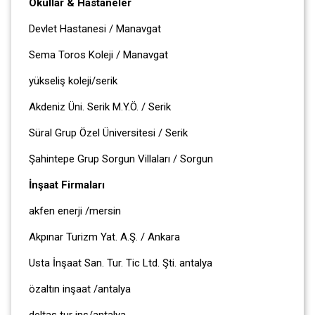
Okullar & Hastaneler
Devlet Hastanesi / Manavgat
Sema Toros Koleji / Manavgat
yükseliş koleji/serik
Akdeniz Üni. Serik M.Y.Ö. / Serik
Süral Grup Özel Üniversitesi / Serik
Şahintepe Grup Sorgun Villaları / Sorgun
İnşaat Firmaları
akfen enerji /mersin
Akpınar Turizm Yat. A.Ş. / Ankara
Usta İnşaat San. Tur. Tic Ltd. Şti. antalya
özaltın inşaat /antalya
deltaş tur inş/antalya