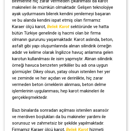
birimlerine hiç zarar vermeden çıkarılması da karot
makineleri ile mümkün olmaktadır. Gelişen teknolojiye
ayak uydurmasını bilerek kendini yenilemeyi başaran
ve bu alanda kendini ispat etmiş olan firmamız
Karaer ölçü karot,
Belek Karot
sektöründe ve hatta
bütün Türkiye genelinde iş hacmi olan bir firma
olmanın gururunu yaşamaktadır. Karot aslında, beton,
asfalt gibi yapı oluşumlarında alınan silindirik örneğin
adıdır ve kelime olarak İngilizce havuç anlamına gelen
karotun kullanılması ile isim yapmıştır. Alınan silindirik
örneği havuca benzeten yetkililer bu adı ona uygun
görmüşler. Dikey olsun, yatay olsun istenilen her yer
ve zeminde ve her açıdan ve derinlikte, hiç zarar
vermeden beton örneklerin alınması, beton delme
işlemlerinin uygulanması, hep karot makineleri ile
gerçekleşmektedir.
Bazı binalarda sonradan açılması istenilen asansör
ve merdiven boşlukları da bu makineler yardımı ile
sorunsuz ve zahmetsiz bir şekilde yapılmaktadır.
Firmamız Karaer ölçü karot,
Belek Karot
hizmeti