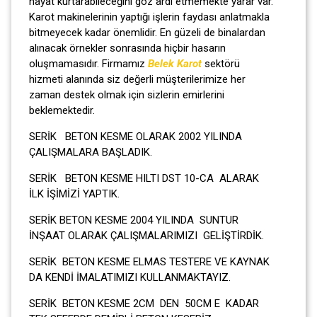
hayat kurtarabileceğini göz ardı etmemekte yarar var.
Karot makinelerinin yaptığı işlerin faydası anlatmakla
bitmeyecek kadar önemlidir. En güzeli de binalardan
alınacak örnekler sonrasında hiçbir hasarın
oluşmamasıdır. Firmamız
Belek Karot
sektörü
hizmeti alanında siz değerli müşterilerimize her
zaman destek olmak için sizlerin emirlerini
beklemektedir.
SERİK BETON KESME OLARAK 2002 YILINDA
ÇALIŞMALARA BAŞLADIK.
SERİK BETON KESME HILTI DST 10-CA ALARAK
İLK İŞİMİZİ YAPTIK.
SERİK BETON KESME 2004 YILINDA SUNTUR
İNŞAAT OLARAK ÇALIŞMALARIMIZI GELİŞTİRDİK.
SERİK BETON KESME ELMAS TESTERE VE KAYNAK
DA KENDİ İMALATIMIZI KULLANMAKTAYIZ.
SERİK BETON KESME 2CM DEN 50CM E KADAR