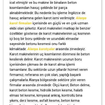
icat etmiştir ve bu makine ile binaların beton
kısımlarından havuç şeklinde bir parça
alınabilmektedir. Bu nedenle bu işleme İngilizce de
havuç anlamına gelen karot ismi verilmiştir.
Alanya
karot firmaları
içerisinde en güçlü ve en çok uzman
ekibi olan şirketiz. Karot makineleri matkap ile benzer
özellikler gösterse de karot makinelerinin uç kısmının
içi boş bir boru şeklinde ve ucundaki elmaslar
sayesinde betonu kesmesi onu farklı
kılmaktadır.
Alanya karotçular
arasında zirvedeyiz.
Karot makinelerinin uç kısımlarının dönmesi ile beton
kesilerek delinir. Karot makinesinin ucunun boru
içerisinden çıkması ile de karot alma işlemi
tamamlanır. Bu sektörde uzun yıllardır hizmet veren
firmamız; referansı en çok olan, yaptığı başarılı
çalışmalarla Alanya bölgesinde sektöre yön veren
firmalar arasında zirvededir. Ölçü karot; Beton delme,
karot beton kesme, hidrolik beton kesme, halatlı
elmas tel kesme, kimyasal ankraj, kontrollü bina
yıkımı, derz kesme, asfalt kesme, beton kırma