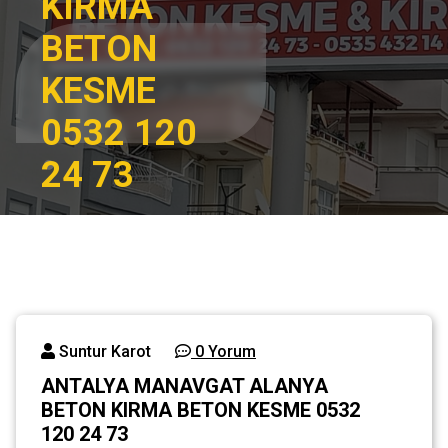
KIRMA
BETON
KESME
0532 120
24 73
Ana
ANTALYA
sayfa
MANAVGAT
ALANYA BETON
Genel
KIRMA BETON
KESME 0532 120
24 73
Suntur Karot
0 Yorum
ANTALYA MANAVGAT ALANYA
BETON KIRMA BETON KESME 0532
120 24 73