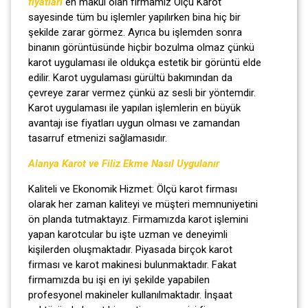
fiyatları
en makul olan firmamız Ölçü Karot
sayesinde tüm bu işlemler yapılırken bina hiç bir
şekilde zarar görmez. Ayrıca bu işlemden sonra
binanın görüntüsünde hiçbir bozulma olmaz çünkü
karot uygulaması ile oldukça estetik bir görüntü elde
edilir. Karot uygulaması gürültü bakımından da
çevreye zarar vermez çünkü az sesli bir yöntemdir.
Karot uygulaması ile yapılan işlemlerin en büyük
avantajı ise fiyatları uygun olması ve zamandan
tasarruf etmenizi sağlamasıdır.
Alanya Karot ve Filiz Ekme Nasıl Uygulanır
Kaliteli ve Ekonomik Hizmet: Ölçü karot firması
olarak her zaman kaliteyi ve müşteri memnuniyetini
ön planda tutmaktayız. Firmamızda karot işlemini
yapan karotcular bu işte uzman ve deneyimli
kişilerden oluşmaktadır. Piyasada birçok karot
firması ve karot makinesi bulunmaktadır. Fakat
firmamızda bu işi en iyi şekilde yapabilen
profesyonel makineler kullanılmaktadır. İnşaat