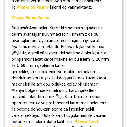
hizmetleri vermektedir. Son model makinalarımız
ile
Alanya tel kesme
işlemi de yapmaktayız.
Alanya Beton Delme
Sağladığı Avantajlar: Karot hizmetinin sağladığı bir
takım avantajlar bulunmaktadır. Firmamız da bu
avantajlardan faydalanabilmeniz için en iyi karot
fiyatlı hizmeti vermektedir. Bu avantajlar ise kısaca
şöyledir; eğimli yüzeylerin delinebilmesi oldukça zor
bir işlemdir fakat karot makineleri bu işlemi Q 20 mm
ile Q 600 mm çaplarına kadar
gerçekleştirebilmektedir. Normalde betonların
donduktan sonra şekilleri değiştirilemez fakat karot
makineleri ile artık bu oldukça kolay bir işlemdir.
Alanya bölgesinde kaliteli ucuz karot şirketleri
arasında olan firmamız Ölçü Karot olarak uzman
operatörlerimiz ve profesyonel karot makinelerimiz
ile betona donduktan sonra da istenilen şekli
verebilmekteyiz. Üstelik karot uygulaması ile yapılan
beton kırma işlemi daha kalitelidir.
Alanya karot