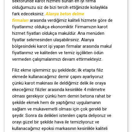
sektöründe karot hizmeti sunan en iyi firma
olduğumuzu siz de bizi tercih ettiğinizde kolaylıkla
fark edeceksiniz.
Alanya beton delme
firmaları
arasında verdiğimiz kaliteli hizmete göre de
fiyatlarımız oldukça ekonomiktir. Firmamızın karot
hizmet fiyatları oldukça makuldür. Ana menüden
fiyatlar sekmesinden ulaşabilirsiniz. Alanya
bölgesindeki karot işi yapan firmalar arasında makul
fiyatlarımız ve kaliteden ve temiz işçilikten ödün
vermeden çalışmalarımızı devam ettirmekteyiz.
Filiz ekme işlemimiz şu şekildedir; ilk etapta filiz
ekmede kullanacağımız demir çapını ayarlıyoruz
çünkü karot makinası ile deldiğimiz delik ile oraya
ekeceğimiz filizler arasında kesinlikle 4 milimetre
olması gerekiyor çünkü hem demiri betona rahat bir
şekilde ekmek hem de yaptığımız uygulamanın
sağlam ve mukavemetli olması için çok gerekli bir
şeydir. Sonra da delikleri istenilen çapta deliyoruz ve
orayı güzel bir şekilde hava ile temizliyoruz ve
kullanacağımız epoksi markasının kesinlikle kaliteli