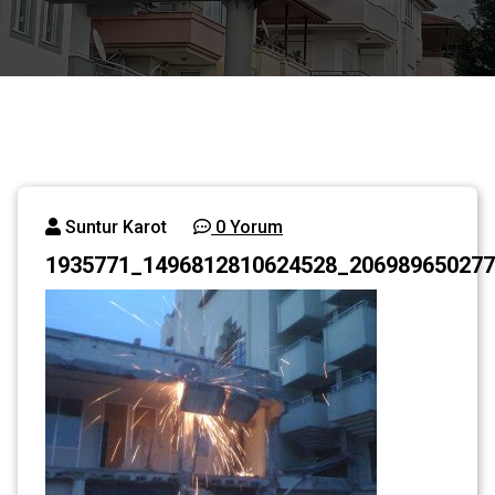
Suntur Karot
0 Yorum
1935771_1496812810624528_206989650277