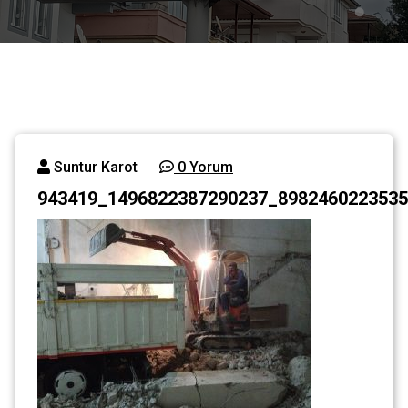
Suntur Karot
0 Yorum
943419_1496822387290237_8982460223535