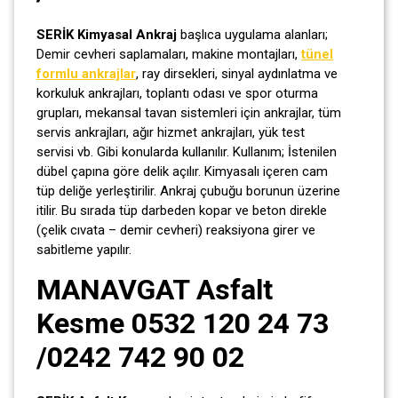
SERİK Kimyasal Ankraj
başlıca uygulama alanları;
Demir cevheri saplamaları, makine montajları,
tünel
formlu ankrajlar
, ray dirsekleri, sinyal aydınlatma ve
korkuluk ankrajları, toplantı odası ve spor oturma
grupları, mekansal tavan sistemleri için ankrajlar, tüm
servis ankrajları, ağır hizmet ankrajları, yük test
servisi vb. Gibi konularda kullanılır. Kullanım; İstenilen
dübel çapına göre delik açılır. Kimyasalı içeren cam
tüp deliğe yerleştirilir. Ankraj çubuğu borunun üzerine
itilir. Bu sırada tüp darbeden kopar ve beton direkle
(çelik cıvata – demir cevheri) reaksiyona girer ve
sabitleme yapılır.
MANAVGAT Asfalt
Kesme 0532 120 24 73
/0242 742 90 02