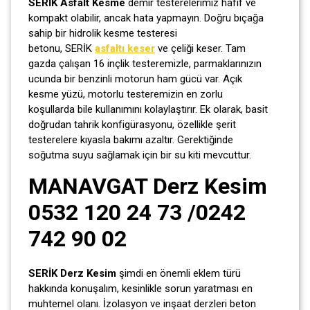
SERİK Asfalt Kesme
demir testerelerimiz hafif ve
kompakt olabilir, ancak hata yapmayın. Doğru bıçağa
sahip bir hidrolik kesme testeresi
betonu, SERİK
asfaltı keser
ve çeliği keser. Tam
gazda çalışan 16 inçlik testeremizle, parmaklarınızın
ucunda bir benzinli motorun ham gücü var. Açık
kesme yüzü, motorlu testeremizin en zorlu
koşullarda bile kullanımını kolaylaştırır. Ek olarak, basit
doğrudan tahrik konfigürasyonu, özellikle şerit
testerelere kıyasla bakımı azaltır. Gerektiğinde
soğutma suyu sağlamak için bir su kiti mevcuttur.
MANAVGAT Derz Kesim
0532 120 24 73 /0242
742 90 02
SERİK Derz Kesim
şimdi en önemli eklem türü
hakkında konuşalım, kesinlikle sorun yaratması en
muhtemel olanı. İzolasyon ve inşaat derzleri beton