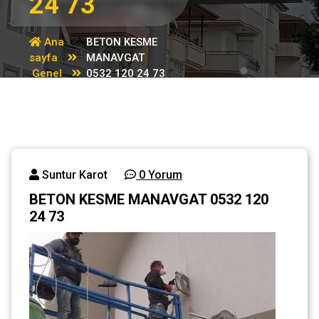
24 73
Ana
BETON KESME
sayfa
MANAVGAT
Genel
0532 120 24 73
Suntur Karot
0 Yorum
BETON KESME MANAVGAT 0532 120
24 73