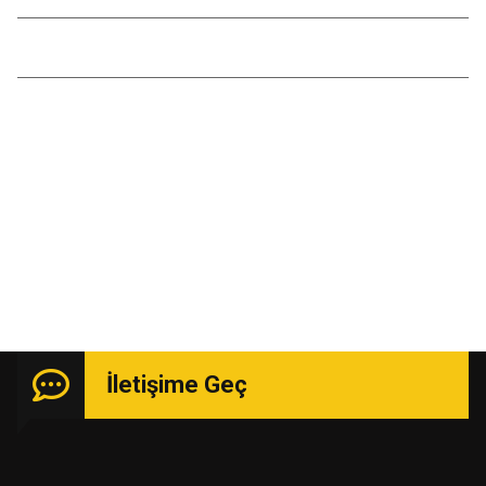
Temmuz 2016
Kasım 2015
Uzmanlık isteyen işlerde güçlü kadro ile hizmetinizde.
İletişime Geç