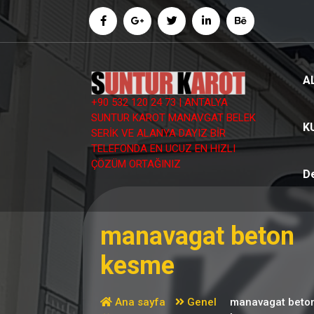
İçeriğe
geç
A
+90 532 120 24 73 | ANTALYA
SUNTUR KAROT MANAVGAT BELEK
K
SERİK VE ALANYA DAYIZ BİR
TELEFONDA EN UCUZ EN HIZLI
ÇÖZÜM ORTAĞINIZ
D
manavagat beton
kesme
Ana sayfa
Genel
manavagat beto