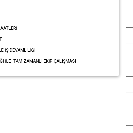
AT
AATLERİ
T
 İŞ DEVAMLILIĞI
I İLE TAM ZAMANLI EKİP ÇALIŞMASI