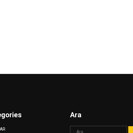
egories
Ara
Arama:
AR